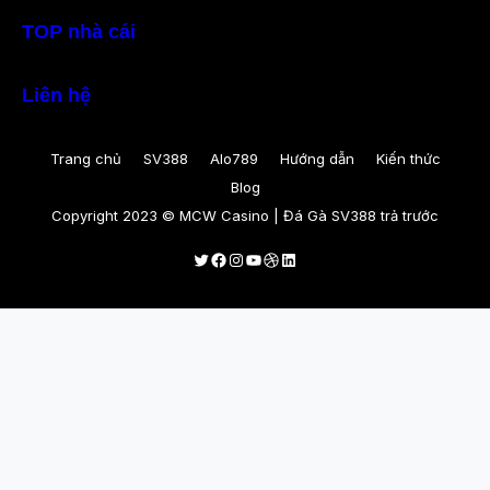
TOP nhà cái
Liên hệ
Trang chủ
SV388
Alo789
Hướng dẫn
Kiến thức
Blog
Copyright 2023 © MCW Casino | Đá Gà SV388 trả trước
Twitter
Facebook
Instagram
Youtube
Dribbble
LinkedIn