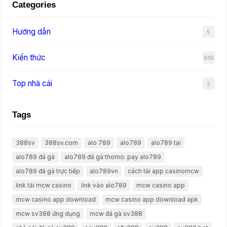
Categories
Hướng dẫn
5
Kiến thức
919
Top nhà cái
2
Tags
388sv
388sv.com
alo 789
alo789
alo789 tại
alo789 đá gà
alo789 đá gà thomo. pay alo789
alo789 đá gà trực tiếp
alo789vn
cách tải app casinomcw
link tải mcw casino
link vào alo789
mcw casino app
mcw casino app download
mcw casino app download apk
mcw sv388 ứng dụng
mcw đá gà sv388