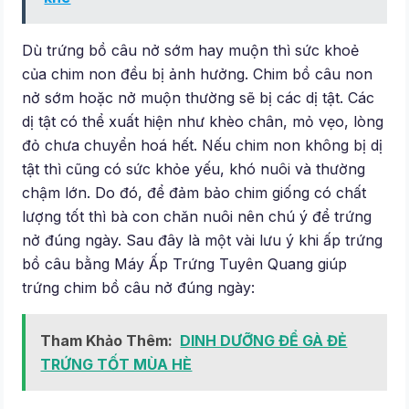
Dù trứng bồ câu nở sớm hay muộn thì sức khoẻ
của chim non đều bị ảnh hưởng. Chim bồ câu non
nở sớm hoặc nở muộn thường sẽ bị các dị tật. Các
dị tật có thể xuất hiện như khèo chân, mỏ vẹo, lòng
đỏ chưa chuyển hoá hết. Nếu chim non không bị dị
tật thì cũng có sức khỏe yếu, khó nuôi và thường
chậm lớn. Do đó, để đảm bảo chim giống có chất
lượng tốt thì bà con chăn nuôi nên chú ý để trứng
nở đúng ngày. Sau đây là một vài lưu ý khi ấp trứng
bồ câu bằng Máy Ấp Trứng Tuyên Quang giúp
trứng chim bồ câu nở đúng ngày:
Tham Khảo Thêm:
DINH DƯỠNG ĐỂ GÀ ĐẺ
TRỨNG TỐT MÙA HÈ