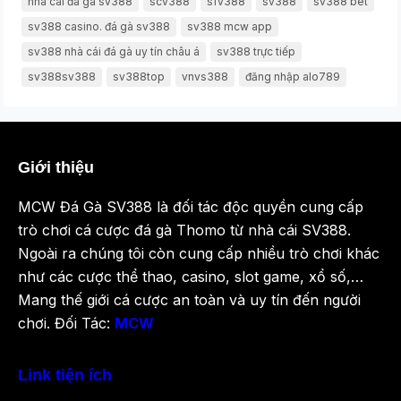
nhà cái đá gà sv388
scv388
sfv388
sv388
sv388 bet
sv388 casino. đá gà sv388
sv388 mcw app
sv388 nhà cái đá gà uy tín châu á
sv388 trực tiếp
sv388sv388
sv388top
vnvs388
đăng nhập alo789
Giới thiệu
MCW Đá Gà SV388 là đối tác độc quyền cung cấp
trò chơi cá cược đá gà Thomo từ nhà cái SV388.
Ngoài ra chúng tôi còn cung cấp nhiều trò chơi khác
như các cược thể thao, casino, slot game, xổ số,…
Mang thế giới cá cược an toàn và uy tín đến người
chơi. Đối Tác:
MCW
Link tiện ích