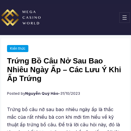
Chuyển
đến
phần
nội
dung
Kiến thức
Trứng Bồ Câu Nở Sau Bao
Nhiêu Ngày Ấp – Các Lưu Ý Khi
Ấp Trứng
Posted by
Nguyễn Quý Hảo
–
31/10/2023
Trứng bồ câu nở sau bao nhiêu ngày ấp là thắc
mắc của rất nhiều bà con khi mới tìm hiểu về kỹ
thuật ấp trứng bồ câu. Để trả lời câu hỏi này, đó là