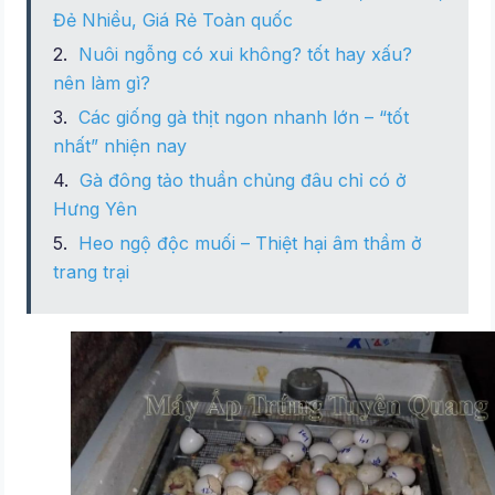
Đẻ Nhiều, Giá Rẻ Toàn quốc
Nuôi ngỗng có xui không? tốt hay xấu?
nên làm gì?
Các giống gà thịt ngon nhanh lớn – “tốt
nhất” nhiện nay
Gà đông tảo thuần chủng đâu chỉ có ở
Hưng Yên
Heo ngộ độc muối – Thiệt hại âm thầm ở
trang trại