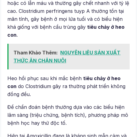
hoặc có lẫn máu và thường gây chết nhanh với tỷ lệ
cao. Clostridium perfringens tuyp A thường tồn tại
mãn tính, gây bệnh ở mọi lứa tuổi và có biểu hiện
khá giống với bệnh cầu trùng gây
tiêu chảy ở heo
con
.
Tham Khảo Thêm:
NGUYÊN LIỆU SẢN XUẤT
THỨC ĂN CHĂN NUÔI
Heo hồi phục sau khi mắc bệnh
tiêu chảy ở heo
con
do Clostridium gây ra thường phát triển không
đồng đều.
Để chẩn đoán bệnh thường dựa vào các biểu hiện
lâm sàng (triệu chứng, bệnh tích), phương pháp mô
bệnh học hay thử độc tố.
Hiện tại Amoxicillin đang là kháng sinh mẫn cảm và