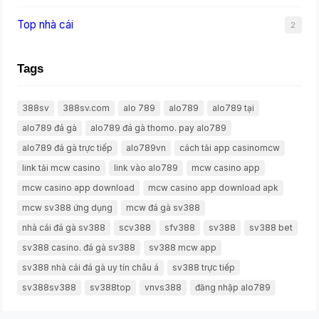
Top nhà cái
2
Tags
388sv
388sv.com
alo 789
alo789
alo789 tại
alo789 đá gà
alo789 đá gà thomo. pay alo789
alo789 đá gà trực tiếp
alo789vn
cách tải app casinomcw
link tải mcw casino
link vào alo789
mcw casino app
mcw casino app download
mcw casino app download apk
mcw sv388 ứng dụng
mcw đá gà sv388
nhà cái đá gà sv388
scv388
sfv388
sv388
sv388 bet
sv388 casino. đá gà sv388
sv388 mcw app
sv388 nhà cái đá gà uy tín châu á
sv388 trực tiếp
sv388sv388
sv388top
vnvs388
đăng nhập alo789