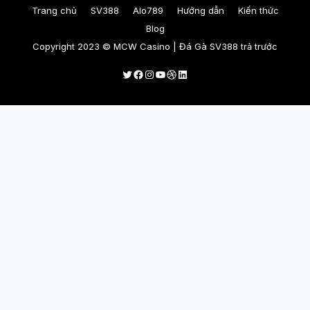
Trang chủ
SV388
Alo789
Hướng dẫn
Kiến thức
Blog
Copyright 2023 © MCW Casino | Đá Gà SV388 trả trước
Twitter
Facebook
Instagram
Youtube
Dribbble
LinkedIn