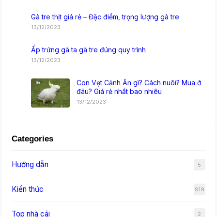
Gà tre thịt giá rẻ – Đặc điểm, trọng lượng gà tre
13/12/2023
Ấp trứng gà ta gà tre đúng quy trình
13/12/2023
Con Vẹt Cảnh Ăn gì? Cách nuôi? Mua ở
đâu? Giá rẻ nhất bao nhiêu
13/12/2023
Categories
Hướng dẫn
5
Kiến thức
919
Top nhà cái
2