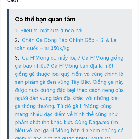
cao?
Có thể bạn quan tâm
Điều trị mất sữa ở heo nái
Chân Gà Đông Tảo Chính Gốc – Sỉ & Lẻ
toàn quốc – từ 350k/kg
Gà H’Mông có mấy loại? Gà H’Mông giống
giá bao nhiêu? Gà H’Mông bản địa là một
giống gà thuộc loài quý hiếm và cũng chính là
sản phẩm gà đen vùng Tây Bắc. Giống gà này
được nuôi dưỡng đặc biệt theo cách riêng của
người dân vùng bản địa khác với những loại
gà thông thường. Từ đó gà H’Mông cũng
mang nhiều đặc điểm về hình thể cũng như
phẩm chất thịt khác biệt. Cùng Daga.me tìm
hiểu về loại gà H’Mông bản địa xem chúng có
điểm gì đặc biệt mà được nhiều người ưa