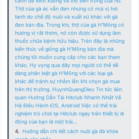
cánh để xem xương và thịt bên trong của nó.
Thịt của gà ác vẫn đen nhưng có mùi vị hơi
tanh do chế độ nuôi và xuất xứ khác với gà
đen bản địa. Trong khi, thịt của gà H’Mông có
hương vị rất thơm, nó còn được sử dụng làm
thuốc chữa bệnh hữu hiệu. Trên đây là những
kiến thức về giống gà H’Mông bản địa mà
chúng tôi muốn cung cấp cho các bạn tham
khảo. Hy vọng qua đây mọi người có thể dễ
dàng phân biệt gà H’Mông với các loại gà
khác để tránh sự nhầm lẫn khi chọn gà mua
trên thị trường. HuynhQuangDieu Tin tức liên
quan Hướng Dẫn Tải Hitclub Nhanh Nhất Về
Hệ Điều Hành iOS, Android Việc có thể trải
nghiệm trò chơi tại Hitclub ngay trên thiết bị di
động của bạn là một trải…
Hướng dẫn chi tiết cách nuôi gà đá khỏe