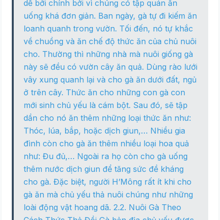
dễ bởi chính bởi vì chúng có tập quán ăn
uống khá đơn giản. Ban ngày, gà tự đi kiếm ăn
loanh quanh trong vườn. Tối đến, nó tự khắc
về chuồng và ăn chế độ thức ăn của chủ nuôi
cho. Thường thì những nhà mà nuôi giống gà
này sẽ đều có vườn cây ăn quả. Dùng rào lưới
vây xung quanh lại và cho gà ăn dưới đất, ngủ
ở trên cây. Thức ăn cho những con gà con
mới sinh chủ yếu là cám bột. Sau đó, sẽ tập
dần cho nó ăn thêm những loại thức ăn như:
Thóc, lúa, bắp, hoặc dịch giun,… Nhiều gia
đình còn cho gà ăn thêm nhiều loại hoa quả
như: Đu đủ,… Ngoài ra họ còn cho gà uống
thêm nước dịch giun để tăng sức đề kháng
cho gà. Đặc biệt, người H’Mông rất ít khi cho
gà ăn mà chủ yếu thả nuôi chúng như những
loài động vật hoang dã. 2.2. Nuôi Gà Theo