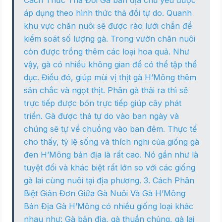
Cách Thức Thả Đồi Gà bản địa chủ yếu được
áp dụng theo hình thức thả đồi tự do. Quanh
khu vực chăn nuôi sẽ được rào lưới chắn để
kiểm soát số lượng gà. Trong vườn chăn nuôi
còn được trồng thêm các loại hoa quả. Như
vậy, gà có nhiều không gian để có thể tập thể
dục. Điều đó, giúp mùi vị thịt gà H’Mông thêm
săn chắc và ngọt thịt. Phân gà thải ra thì sẽ
trực tiếp được bón trực tiếp giúp cây phát
triển. Gà được thả tự do vào ban ngày và
chúng sẽ tự về chuồng vào ban đêm. Thực tế
cho thấy, tỷ lệ sống và thích nghi của giống gà
đen H’Mông bản địa là rất cao. Nó gần như là
tuyệt đối và khác biệt rất lớn so với các giống
gà lai cùng nuôi tại địa phương. 3. Cách Phân
Biệt Giản Đơn Giữa Gà Nuôi Và Gà H’Mông
Bản Địa Gà H’Mông có nhiều giống loại khác
nhau như: Gà bản địa, gà thuần chủng, gà lai