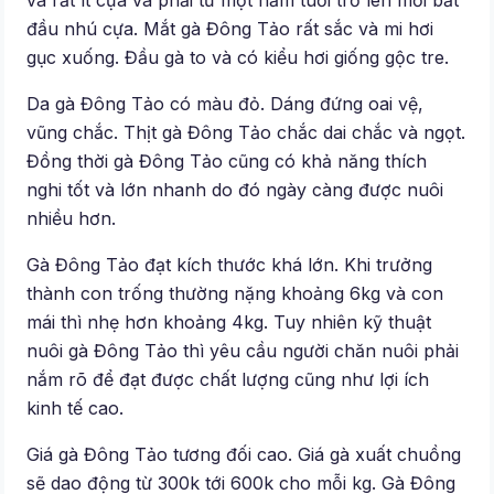
và rất ít cựa và phải từ một năm tuổi trở lên mới bắt
đầu nhú cựa. Mắt gà Đông Tảo rất sắc và mi hơi
gục xuống. Đầu gà to và có kiểu hơi giống gộc tre.
Da gà Đông Tảo có màu đỏ. Dáng đứng oai vệ,
vũng chắc. Thịt gà Đông Tảo chắc dai chắc và ngọt.
Đồng thời gà Đông Tảo cũng có khả năng thích
nghi tốt và lớn nhanh do đó ngày càng được nuôi
nhiều hơn.
Gà Đông Tảo đạt kích thước khá lớn. Khi trưởng
thành con trống thường nặng khoảng 6kg và con
mái thì nhẹ hơn khoảng 4kg. Tuy nhiên kỹ thuật
nuôi gà Đông Tảo thì yêu cầu người chăn nuôi phải
nắm rõ để đạt được chất lượng cũng như lợi ích
kinh tế cao.
Giá gà Đông Tảo tương đối cao. Giá gà xuất chuồng
sẽ dao động từ 300k tới 600k cho mỗi kg. Gà Đông