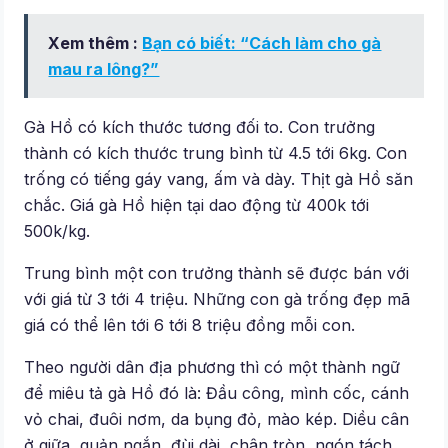
Xem thêm :
Bạn có biết: “Cách làm cho gà
mau ra lông?”
Gà Hồ có kích thước tương đối to. Con trưởng
thành có kích thước trung bình từ 4.5 tới 6kg. Con
trống có tiếng gáy vang, ấm và dày. Thịt gà Hồ săn
chắc. Giá gà Hồ hiện tại dao động từ 400k tới
500k/kg.
Trung bình một con trưởng thành sẽ được bán với
với giá từ 3 tới 4 triệu. Những con gà trống đẹp mã
giá có thể lên tới 6 tới 8 triệu đồng mỗi con.
Theo người dân địa phương thì có một thành ngữ
để miêu tả gà Hồ đó là: Đầu công, mình cốc, cánh
vỏ chai, đuôi nơm, da bụng đỏ, mào kép. Diều cân
ở giữa, quản ngắn, đùi dài, chân tròn, ngón tách