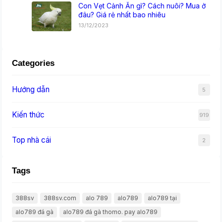
Con Vẹt Cảnh Ăn gì? Cách nuôi? Mua ở
đâu? Giá rẻ nhất bao nhiêu
13/12/2023
Categories
Hướng dẫn
5
Kiến thức
919
Top nhà cái
2
Tags
388sv
388sv.com
alo 789
alo789
alo789 tại
alo789 đá gà
alo789 đá gà thomo. pay alo789