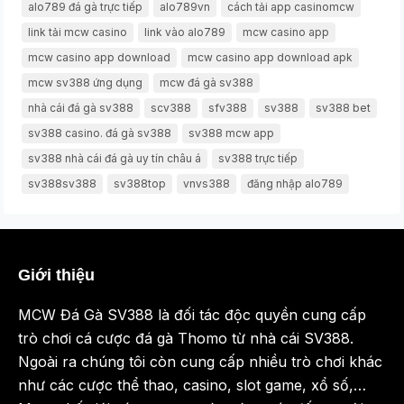
alo789 đá gà trực tiếp
alo789vn
cách tải app casinomcw
link tải mcw casino
link vào alo789
mcw casino app
mcw casino app download
mcw casino app download apk
mcw sv388 ứng dụng
mcw đá gà sv388
nhà cái đá gà sv388
scv388
sfv388
sv388
sv388 bet
sv388 casino. đá gà sv388
sv388 mcw app
sv388 nhà cái đá gà uy tín châu á
sv388 trực tiếp
sv388sv388
sv388top
vnvs388
đăng nhập alo789
Giới thiệu
MCW Đá Gà SV388 là đối tác độc quyền cung cấp
trò chơi cá cược đá gà Thomo từ nhà cái SV388.
Ngoài ra chúng tôi còn cung cấp nhiều trò chơi khác
như các cược thể thao, casino, slot game, xổ số,…