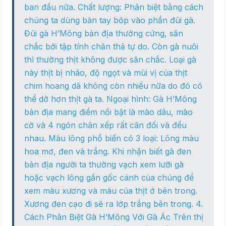
ban đầu nữa. Chất lượng: Phân biệt bằng cách
chúng ta dùng bàn tay bóp vào phần đùi gà.
Đùi gà H’Mông bản địa thường cứng, săn
chắc bởi tập tính chăn thả tự do. Còn gà nuôi
thì thường thịt không được săn chắc. Loại gà
này thịt bị nhão, độ ngọt và mùi vị của thịt
chim hoang dã không còn nhiều nữa do đó có
thể dở hơn thịt gà ta. Ngoại hình: Gà H’Mông
bản địa mang điểm nổi bật là mào dâu, mào
cờ và 4 ngón chân xếp rất cân đối và đều
nhau. Màu lông phổ biến có 3 loại: Lông màu
hoa mơ, đen và trắng. Khi nhận biết gà đen
bản địa người ta thường vạch xem lưỡi gà
hoặc vạch lông gần gốc cánh của chúng để
xem màu xương và màu của thịt ở bên trong.
Xương đen cạo đi sẽ ra lớp trắng bên trong. 4.
Cách Phân Biệt Gà H’Mông Với Gà Ác Trên thị