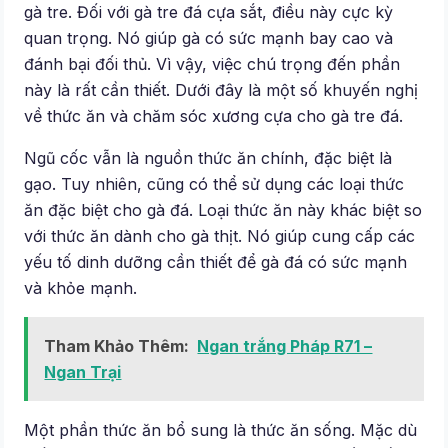
gà tre. Đối với gà tre đá cựa sắt, điều này cực kỳ
quan trọng. Nó giúp gà có sức mạnh bay cao và
đánh bại đối thủ. Vì vậy, việc chú trọng đến phần
này là rất cần thiết. Dưới đây là một số khuyến nghị
về thức ăn và chăm sóc xương cựa cho gà tre đá.
Ngũ cốc vẫn là nguồn thức ăn chính, đặc biệt là
gạo. Tuy nhiên, cũng có thể sử dụng các loại thức
ăn đặc biệt cho gà đá. Loại thức ăn này khác biệt so
với thức ăn dành cho gà thịt. Nó giúp cung cấp các
yếu tố dinh dưỡng cần thiết để gà đá có sức mạnh
và khỏe mạnh.
Tham Khảo Thêm:
Ngan trắng Pháp R71 –
Ngan Trại
Một phần thức ăn bổ sung là thức ăn sống. Mặc dù