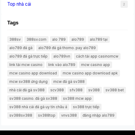
Top nhà cái
2
Tags
388sv
388sv.com
alo 789
alo789
alo789 tại
alo789 đá gà
alo789 đá gà thomo. pay alo789
alo789 đá gà trực tiếp
alo789vn
cách tải app casinomcw
link tải mcw casino
link vào alo789
mcw casino app
mcw casino app download
mcw casino app download apk
mcw sv388 ứng dụng
mcw đá gà sv388
nhà cái đá gà sv388
scv388
sfv388
sv388
sv388 bet
sv388 casino. đá gà sv388
sv388 mcw app
sv388 nhà cái đá gà uy tín châu á
sv388 trực tiếp
sv388sv388
sv388top
vnvs388
đăng nhập alo789