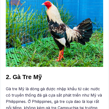
2. Gà Tre Mỹ
Gà tre Mỹ là dòng gà được nhập khẩu từ các nước
có truyền thống đá gà cựa sắt phát triển như Mỹ và
Philippines. Ở Philippines, gà tre cựa dao là loại rất
nổi tiếng, không kém gà tre Campuchia tại trường