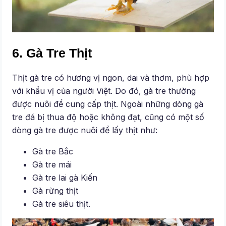
6. Gà Tre Thịt
Thịt gà tre có hương vị ngon, dai và thơm, phù hợp
với khẩu vị của người Việt. Do đó, gà tre thường
được nuôi để cung cấp thịt. Ngoài những dòng gà
tre đá bị thua độ hoặc không đạt, cũng có một số
dòng gà tre được nuôi để lấy thịt như:
Gà tre Bắc
Gà tre mái
Gà tre lai gà Kiến
Gà rừng thịt
Gà tre siêu thịt.