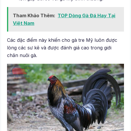
Tham Khảo Thêm:
TOP Dòng Gà Đá Hay Tại
Việt Nam
Các đặc điểm này khiến cho gà tre Mỹ luôn được
lòng các sư kê và được đánh giá cao trong giới
chăn nuôi gà.