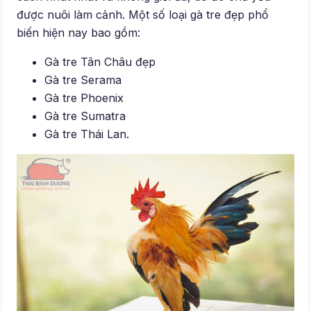
được nuôi làm cảnh. Một số loại gà tre đẹp phổ
biến hiện nay bao gồm:
Gà tre Tân Châu đẹp
Gà tre Serama
Gà tre Phoenix
Gà tre Sumatra
Gà tre Thái Lan.