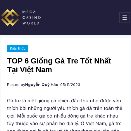
Chuyển
đến
phần
nội
dung
Kiến thức
TOP 6 Giống Gà Tre Tốt Nhất
Tại Việt Nam
Posted by
Nguyễn Quý Hảo
–
05/11/2023
Gà tre là một giống gà chiến đấu thu nhỏ được yêu
thích bởi những người yêu thích gà đá trên toàn thế
giới. Mỗi quốc gia có nhiều dòng gà tre khác nhau
tùy thuộc vào sự phân bố địa lý. Ở Việt Nam, gà tre