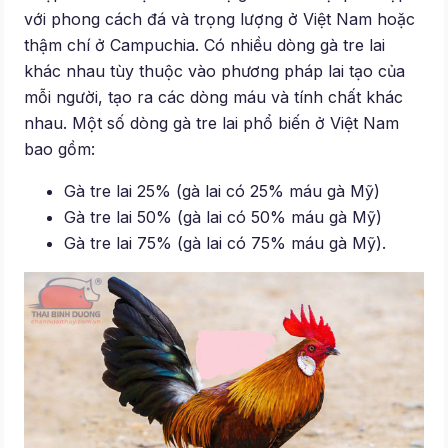
với phong cách đá và trọng lượng ở Việt Nam hoặc
thậm chí ở Campuchia. Có nhiều dòng gà tre lai
khác nhau tùy thuộc vào phương pháp lai tạo của
mỗi người, tạo ra các dòng máu và tính chất khác
nhau. Một số dòng gà tre lai phổ biến ở Việt Nam
bao gồm:
Gà tre lai 25% (gà lai có 25% máu gà Mỹ)
Gà tre lai 50% (gà lai có 50% máu gà Mỹ)
Gà tre lai 75% (gà lai có 75% máu gà Mỹ).