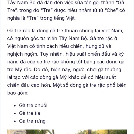
Tây Nam Bộ đã dẫn đến việc sửa tên gọi thành “Gà
Tre”, trong đó “Tre” được hiểu nhầm từ từ “Che” có
nghĩa là “Tre” trong tiếng Việt.
Gà tre rặc là dòng gà tre thuần chủng tại Việt Nam,
có nguồn gốc từ miền Tây Nam Bộ. Gà tre rặc ở
Việt Nam có tính cách hiếu chiến, hung dữ và
nghịch ngợm. Tuy nhiên, hiệu suất chiến đấu và kỹ
năng đá của gà tre rặc không tốt bằng các dòng gà
tre Mỹ rặc. Do đó, hiện nay, người chơi gà thường
lai tạo với các dòng gà Mỹ khác để có hiệu suất
chiến đấu cao hơn. Một số dòng gà tre rặc phổ biến
bao gồm:
Gà tre chuối
Gà tre tía
Gà tre rừng