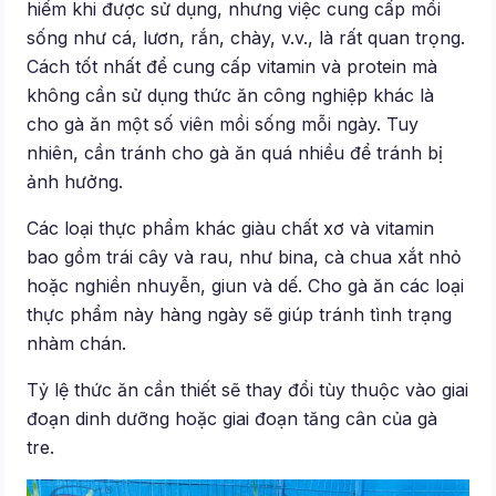
hiếm khi được sử dụng, nhưng việc cung cấp mồi
sống như cá, lươn, rắn, chày, v.v., là rất quan trọng.
Cách tốt nhất để cung cấp vitamin và protein mà
không cần sử dụng thức ăn công nghiệp khác là
cho gà ăn một số viên mồi sống mỗi ngày. Tuy
nhiên, cần tránh cho gà ăn quá nhiều để tránh bị
ảnh hưởng.
Các loại thực phẩm khác giàu chất xơ và vitamin
bao gồm trái cây và rau, như bina, cà chua xắt nhỏ
hoặc nghiền nhuyễn, giun và dế. Cho gà ăn các loại
thực phẩm này hàng ngày sẽ giúp tránh tình trạng
nhàm chán.
Tỷ lệ thức ăn cần thiết sẽ thay đổi tùy thuộc vào giai
đoạn dinh dưỡng hoặc giai đoạn tăng cân của gà
tre.