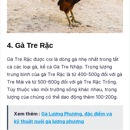
4. Gà Tre Rặc
Gà Tre Rặc được coi là dòng gà nhẹ nhất trong tất
cả các loại gà, kể cả Gà Tre Nhập. Trọng lượng
trung bình của gà Tre Rặc là từ 400-500g đối với gà
Tre Mái và từ 500-600g đối với gà Tre Rặc Trống.
Tùy thuộc vào môi trường sống khác nhau, trọng
lượng của chúng có thể dao động thêm 100-200g.
Xem thêm :
Gà Lương Phượng, đặc điểm và
kỹ thuật nuôi gà lương phượng