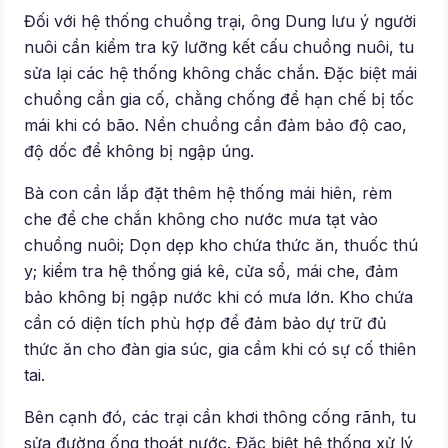
Đối với hệ thống chuồng trại, ông Dung lưu ý người
nuôi cần kiểm tra kỹ lưỡng kết cấu chuồng nuôi, tu
sửa lại các hệ thống không chắc chắn. Ðặc biệt mái
chuồng cần gia cố, chằng chống để hạn chế bị tốc
mái khi có bão. Nền chuồng cần đảm bảo độ cao,
độ dốc để không bị ngập úng.
Bà con cần lắp đặt thêm hệ thống mái hiên, rèm
che để che chắn không cho nước mưa tạt vào
chuồng nuôi; Dọn dẹp kho chứa thức ăn, thuốc thú
y; kiểm tra hệ thống giá kê, cửa sổ, mái che, đảm
bảo không bị ngập nước khi có mưa lớn. Kho chứa
cần có diện tích phù hợp để đảm bảo dự trữ đủ
thức ăn cho đàn gia súc, gia cầm khi có sự cố thiên
tai.
Bên cạnh đó, các trại cần khơi thông cống rãnh, tu
sửa đường ống thoát nước. Ðặc biệt hệ thống xử lý