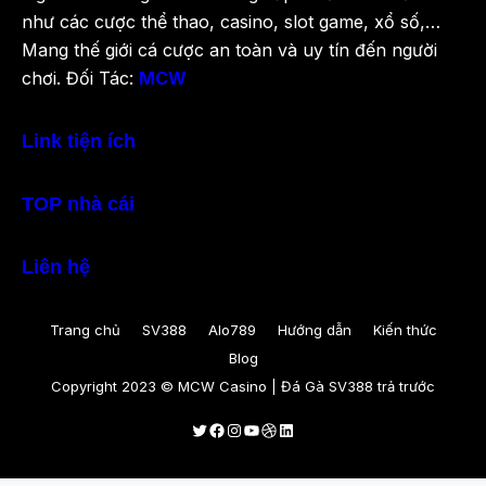
như các cược thể thao, casino, slot game, xổ số,…
Mang thế giới cá cược an toàn và uy tín đến người
chơi. Đối Tác:
MCW
Link tiện ích
TOP nhà cái
Liên hệ
Trang chủ
SV388
Alo789
Hướng dẫn
Kiến thức
Blog
Copyright 2023 © MCW Casino | Đá Gà SV388 trả trước
Twitter
Facebook
Instagram
Youtube
Dribbble
LinkedIn