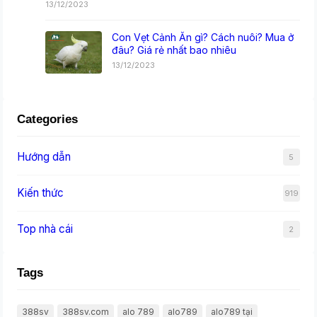
13/12/2023
Con Vẹt Cảnh Ăn gì? Cách nuôi? Mua ở
đâu? Giá rẻ nhất bao nhiêu
13/12/2023
Categories
Hướng dẫn
5
Kiến thức
919
Top nhà cái
2
Tags
388sv
388sv.com
alo 789
alo789
alo789 tại