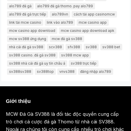
alo789 đá gà
alo789 đá gà thomo. pay alo789
alo789 đá gà trực tiếp
alo789vn
cách tải app casinomcw
link tải mcw casino
link vào alo789
mcw casino app
mcw casino app download
mcw casino app download apk
mcw sv388 ứng dụng
mcw đá gà sv388
nhà cái đá gà sv388
scv388
sfv388
sv388
sv388 bet
sv388 casino. đá gà sv388
sv388 mcw app
sv388 nhà cái đá gà uy tín châu á
sv388 trực tiếp
sv388sv388
sv388top
vnvs388
đăng nhập alo789
Giới thiệu
MCW Đá Gà SV388 là đối tác độc quyền cung cấp
trò chơi cá cược đá gà Thomo từ nhà cái SV388.
Ngoài ra chúng tôi còn cung cấp nhiều trò chơi khác