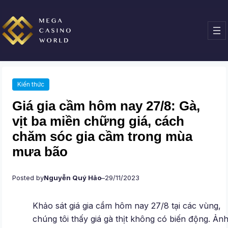
Chuyển
đến
phần
nội
dung
Kiến thức
Giá gia cầm hôm nay 27/8: Gà,
vịt ba miền chững giá, cách
chăm sóc gia cầm trong mùa
mưa bão
Posted by
Nguyễn Quý Hảo
–
29/11/2023
Khảo sát giá gia cầm hôm nay 27/8 tại các vùng,
chúng tôi thấy giá gà thịt không có biến động. Ảnh