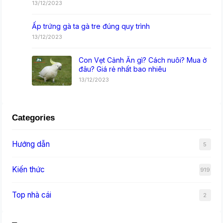
13/12/2023
Ấp trứng gà ta gà tre đúng quy trình
13/12/2023
Con Vẹt Cảnh Ăn gì? Cách nuôi? Mua ở
đâu? Giá rẻ nhất bao nhiêu
13/12/2023
Categories
Hướng dẫn
5
Kiến thức
919
Top nhà cái
2