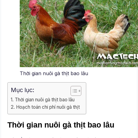
Thời gian nuôi gà thịt bao lâu
Mục lục:
Thời gian nuôi gà thịt bao lâu
Hoạch toán chi phí nuôi gà thịt
Thời gian nuôi gà thịt bao lâu