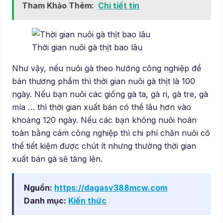
Tham Khảo Thêm:
Chi tiết tin
Thời gian nuôi gà thịt bao lâu
Như vậy, nếu nuôi gà theo hướng công nghiệp để
bán thương phẩm thì thời gian nuôi gà thịt là 100
ngày. Nếu bạn nuôi các giống gà ta, gà ri, gà tre, gà
mía … thì thời gian xuất bán có thể lâu hơn vào
khoảng 120 ngày. Nếu các bạn không nuôi hoàn
toàn bằng cám công nghiệp thì chi phí chăn nuôi có
thể tiết kiệm được chút ít nhưng thường thời gian
xuất bán gà sẽ tăng lên.
Nguồn:
https://dagasv388mcw.com
Danh mục:
Kiến thức