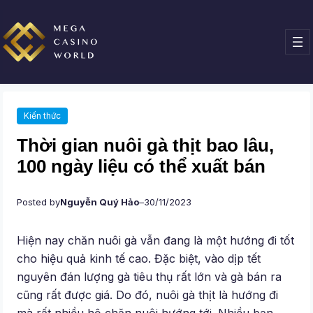
Chuyển
đến
phần
nội
dung
Kiến thức
Thời gian nuôi gà thịt bao lâu,
100 ngày liệu có thể xuất bán
Posted by
Nguyễn Quý Hảo
–
30/11/2023
Hiện nay chăn nuôi gà vẫn đang là một hướng đi tốt
cho hiệu quả kinh tế cao. Đặc biệt, vào dịp tết
nguyên đán lượng gà tiêu thụ rất lớn và gà bán ra
cũng rất được giá. Do đó, nuôi gà thịt là hướng đi