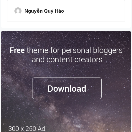
Nguyễn Quý Hảo