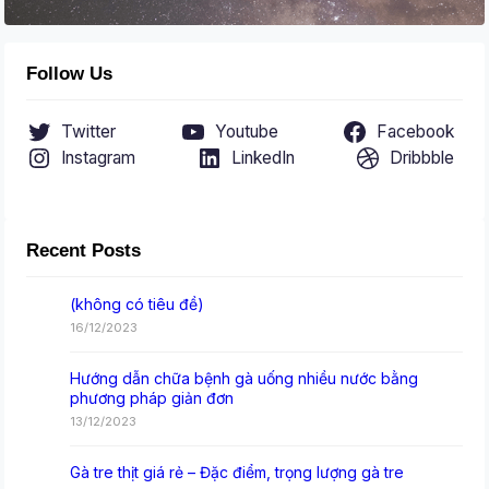
Follow Us
Twitter
Youtube
Facebook
Instagram
LinkedIn
Dribbble
Recent Posts
(không có tiêu đề)
16/12/2023
Hướng dẫn chữa bệnh gà uống nhiều nước bằng
phương pháp giản đơn
13/12/2023
Gà tre thịt giá rẻ – Đặc điểm, trọng lượng gà tre