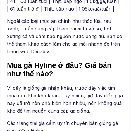
| 41 – 60 tuần tuổi | Thịt, bắp ngô | 1,0kg/gà/tuần |
| 61 tuần trở đi | Thịt, bắp ngô | 1,05kg/gà/tuần |
Ngoài các loại thức ăn chính như thóc lúa, rau
xanh,… cần cung cấp thêm canxi từ vỏ sò, bột
xương cá và đảm bảo nguồn nước uống đủ. Bạn có
thể tham khảo cách làm cho gà mái nhanh đẻ trên
trang web Dagablv.
Mua gà Hyline ở đâu? Giá bán
như thế nào?
Vì đây là giống gà nhập khẩu, trước đây việc tìm
mua còn khá khó khăn. Tuy nhiên, giờ đây giống gà
này đã trở nên phổ biến hơn nhiều, nên không quá
khó để tìm nguồn cung cấp gà giống.
Các trang trại gia cầm uy tín chuyên bán giống gà
siêu trứng Hyline: