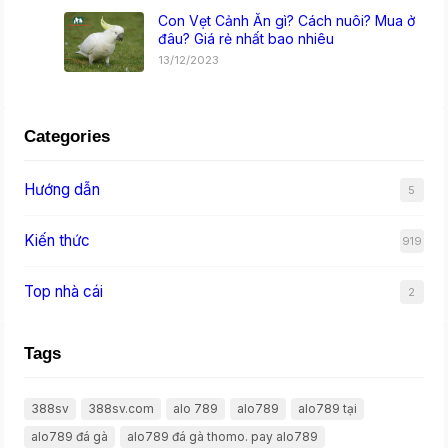
Con Vẹt Cảnh Ăn gì? Cách nuôi? Mua ở
đâu? Giá rẻ nhất bao nhiêu
13/12/2023
Categories
Hướng dẫn
5
Kiến thức
919
Top nhà cái
2
Tags
388sv
388sv.com
alo 789
alo789
alo789 tại
alo789 đá gà
alo789 đá gà thomo. pay alo789