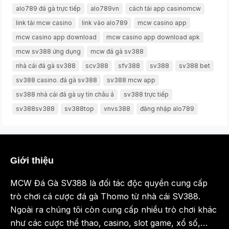
alo789 đá gà trực tiếp
alo789vn
cách tải app casinomcw
link tải mcw casino
link vào alo789
mcw casino app
mcw casino app download
mcw casino app download apk
mcw sv388 ứng dụng
mcw đá gà sv388
nhà cái đá gà sv388
scv388
sfv388
sv388
sv388 bet
sv388 casino. đá gà sv388
sv388 mcw app
sv388 nhà cái đá gà uy tín châu á
sv388 trực tiếp
sv388sv388
sv388top
vnvs388
đăng nhập alo789
Giới thiệu
MCW Đá Gà SV388 là đối tác độc quyền cung cấp
trò chơi cá cược đá gà Thomo từ nhà cái SV388.
Ngoài ra chúng tôi còn cung cấp nhiều trò chơi khác
như các cược thể thao, casino, slot game, xổ số,…