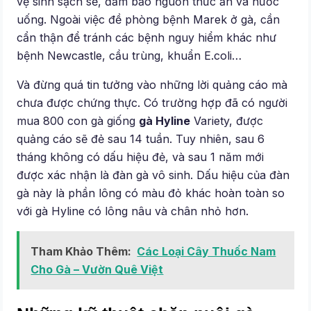
vệ sinh sạch sẽ, đảm bảo nguồn thức ăn và nước
uống. Ngoài việc đề phòng bệnh Marek ở gà, cần
cẩn thận để tránh các bệnh nguy hiểm khác như
bệnh Newcastle, cầu trùng, khuẩn E.coli…
Và đừng quá tin tưởng vào những lời quảng cáo mà
chưa được chứng thực. Có trường hợp đã có người
mua 800 con gà giống
gà Hyline
Variety, được
quảng cáo sẽ đẻ sau 14 tuần. Tuy nhiên, sau 6
tháng không có dấu hiệu đẻ, và sau 1 năm mới
được xác nhận là đàn gà vô sinh. Dấu hiệu của đàn
gà này là phần lông có màu đỏ khác hoàn toàn so
với gà Hyline có lông nâu và chân nhỏ hơn.
Tham Khảo Thêm:
Các Loại Cây Thuốc Nam
Cho Gà – Vườn Quê Việt