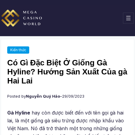
Chuyển
đến
phần
nội
dung
Kiến thức
Có Gì Đặc Biệt Ở Giống Gà
Hyline? Hướng Sản Xuất Của gà
Hai Lai
Posted by
Nguyễn Quý Hảo
–
29/09/2023
Gà Hyline
hay còn được biết đến với tên gọi gà hai
lai, là một giống gà siêu trứng được nhập khẩu vào
Việt Nam. Nó đã trở thành một trong những giống