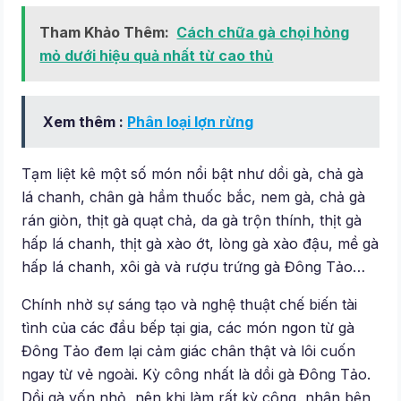
Tham Khảo Thêm:
Cách chữa gà chọi hỏng
mỏ dưới hiệu quả nhất từ cao thủ
Xem thêm :
Phân loại lợn rừng
Tạm liệt kê một số món nổi bật như dồi gà, chả gà
lá chanh, chân gà hầm thuốc bắc, nem gà, chả gà
rán giòn, thịt gà quạt chả, da gà trộn thính, thịt gà
hấp lá chanh, thịt gà xào ớt, lòng gà xào đậu, mề gà
hấp lá chanh, xôi gà và rượu trứng gà Đông Tảo…
Chính nhờ sự sáng tạo và nghệ thuật chế biến tài
tình của các đầu bếp tại gia, các món ngon từ gà
Đông Tảo đem lại cảm giác chân thật và lôi cuốn
ngay từ vẻ ngoài. Kỳ công nhất là dồi gà Đông Tảo.
Dồi gà vốn nhỏ, nên khi làm rất kỳ công, nhân bên