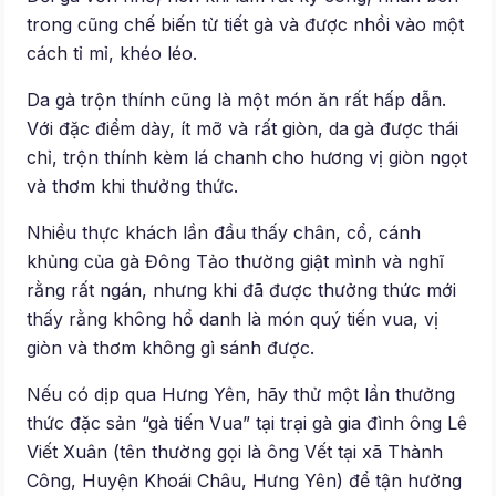
trong cũng chế biến từ tiết gà và được nhồi vào một
cách tỉ mỉ, khéo léo.
Da gà trộn thính cũng là một món ăn rất hấp dẫn.
Với đặc điểm dày, ít mỡ và rất giòn, da gà được thái
chỉ, trộn thính kèm lá chanh cho hương vị giòn ngọt
và thơm khi thưởng thức.
Nhiều thực khách lần đầu thấy chân, cổ, cánh
khủng của gà Đông Tảo thường giật mình và nghĩ
rằng rất ngán, nhưng khi đã được thưởng thức mới
thấy rằng không hổ danh là món quý tiến vua, vị
giòn và thơm không gì sánh được.
Nếu có dịp qua Hưng Yên, hãy thử một lần thưởng
thức đặc sản “gà tiến Vua” tại trại gà gia đình ông Lê
Viết Xuân (tên thường gọi là ông Vết tại xã Thành
Công, Huyện Khoái Châu, Hưng Yên) để tận hưởng