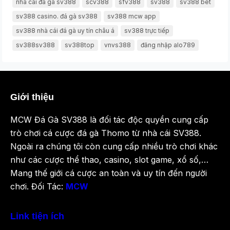
nhà cái đá gà sv388
scv388
sfv388
sv388
sv388 bet
sv388 casino. đá gà sv388
sv388 mcw app
sv388 nhà cái đá gà uy tín châu á
sv388 trực tiếp
sv388sv388
sv388top
vnvs388
đăng nhập alo789
Giới thiệu
MCW Đá Gà SV388 là đối tác độc quyền cung cấp
trò chơi cá cược đá gà Thomo từ nhà cái SV388.
Ngoài ra chúng tôi còn cung cấp nhiều trò chơi khác
như các cược thể thao, casino, slot game, xổ số,…
Mang thế giới cá cược an toàn và uy tín đến người
chơi. Đối Tác:
MCW
Link tiện ích