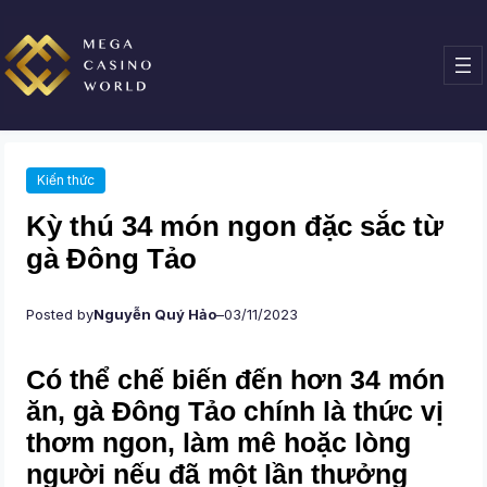
Chuyển
đến
phần
nội
dung
Kiến thức
Kỳ thú 34 món ngon đặc sắc từ
gà Đông Tảo
Posted by
Nguyễn Quý Hảo
–
03/11/2023
Có thể chế biến đến hơn 34 món
ăn, gà Đông Tảo chính là thức vị
thơm ngon, làm mê hoặc lòng
người nếu đã một lần thưởng