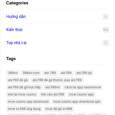
Categories
Hướng dẫn
5
Kiến thức
919
Top nhà cái
2
Tags
388sv
388sv.com
alo 789
alo789
alo789 tại
alo789 đá gà
alo789 đá gà thomo. pay alo789
alo789 đá gà trực tiếp
alo789vn
cách tải app casinomcw
link tải mcw casino
link vào alo789
mcw casino app
mcw casino app download
mcw casino app download apk
mcw sv388 ứng dụng
mcw đá gà sv388