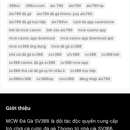
388sv
388sv.com
alo 789
alo789
alo789 tại
alo789 đá gà
alo789 đá gà thomo. pay alo789
alo789 đá gà trực tiếp
alo789vn
cách tải app casinomcw
link tải mcw casino
link vào alo789
mcw casino app
mcw casino app download
mcw casino app download apk
mcw sv388 ứng dụng
mcw đá gà sv388
nhà cái đá gà sv388
scv388
sfv388
sv388
sv388 bet
sv388 casino. đá gà sv388
sv388 mcw app
sv388 nhà cái đá gà uy tín châu á
sv388 trực tiếp
sv388sv388
sv388top
vnvs388
đăng nhập alo789
Giới thiệu
MCW Đá Gà SV388 là đối tác độc quyền cung cấp
trò chơi cá cược đá gà Thomo từ nhà cái SV388.