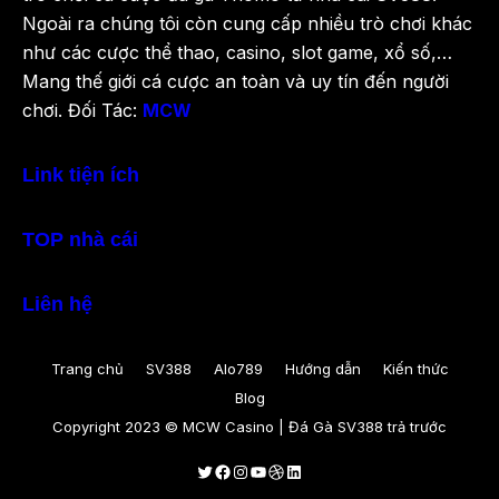
Ngoài ra chúng tôi còn cung cấp nhiều trò chơi khác
như các cược thể thao, casino, slot game, xổ số,…
Mang thế giới cá cược an toàn và uy tín đến người
chơi. Đối Tác:
MCW
Link tiện ích
TOP nhà cái
Liên hệ
Trang chủ
SV388
Alo789
Hướng dẫn
Kiến thức
Blog
Copyright 2023 © MCW Casino | Đá Gà SV388 trả trước
Twitter
Facebook
Instagram
Youtube
Dribbble
LinkedIn