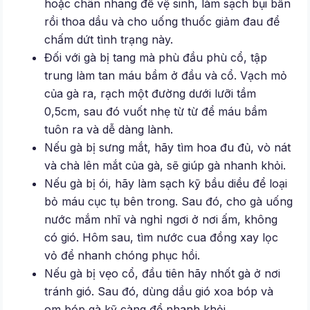
hoặc chân nhang để vệ sinh, làm sạch bụi bẩn
rồi thoa dầu và cho uống thuốc giảm đau để
chấm dứt tình trạng này.
Đối với gà bị tang mà phù đầu phù cổ, tập
trung làm tan máu bầm ở đầu và cổ. Vạch mỏ
của gà ra, rạch một đường dưới lưỡi tầm
0,5cm, sau đó vuốt nhẹ từ từ để máu bầm
tuôn ra và dễ dàng lành.
Nếu gà bị sưng mắt, hãy tìm hoa đu đủ, vò nát
và chà lên mắt của gà, sẽ giúp gà nhanh khỏi.
Nếu gà bị ói, hãy làm sạch kỹ bầu diều để loại
bỏ máu cục tụ bên trong. Sau đó, cho gà uống
nước mắm nhĩ và nghỉ ngơi ở nơi ấm, không
có gió. Hôm sau, tìm nước cua đồng xay lọc
vỏ để nhanh chóng phục hồi.
Nếu gà bị vẹo cổ, đầu tiên hãy nhốt gà ở nơi
tránh gió. Sau đó, dùng dầu gió xoa bóp và
om bóp gà kỹ càng để nhanh khỏi.