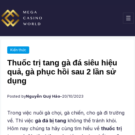
Chuyển
đến
phần
nội
dung
Kiến thức
Thuốc trị tang gà đá siêu hiệu
quả, gà phục hồi sau 2 lần sử
dụng
Posted by
Nguyễn Quý Hảo
–
20/10/2023
Trong việc nuôi gà chọi, gà chiến, cho gà đi trường
về. Thì việc
gà đá bị tang
không thể tránh khỏi.
Hôm nay chúng ta hãy cùng tìm hiểu về
thuốc trị