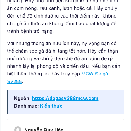
bị tang. Hãy chờ cho đến khi gà khỏe hơn để cho
ăn cơm nóng, rau xanh, lươn hoặc cá. Hãy chú ý
đến chế độ dinh dưỡng vào thời điểm này, không
cho gà ăn thức ăn không đảm bảo chất lượng để
tránh bệnh trở nặng.
Với những thông tin hữu ích này, hy vọng bạn có
thể chăm sóc gà đá bị tang tốt hơn. Hãy cẩn thận
nuôi dưỡng và chú ý đến chế độ ăn uống để gà
nhanh lấy lại phong độ và chiến đấu. Nếu bạn cần
biết thêm thông tin, hãy truy cập
MCW Đá gà
SV388
.
Nguồn:
https://dagasv388mcw.com
Danh mục:
Kiến thức
Nguyễn Quý Hảo