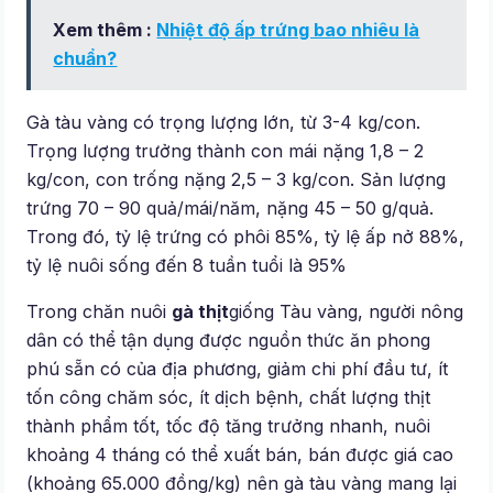
Xem thêm :
Nhiệt độ ấp trứng bao nhiêu là
chuẩn?
Gà tàu vàng có trọng lượng lớn, từ 3-4 kg/con.
Trọng lượng trưởng thành con mái nặng 1,8 – 2
kg/con, con trống nặng 2,5 – 3 kg/con. Sản lượng
trứng 70 – 90 quả/mái/năm, nặng 45 – 50 g/quả.
Trong đó, tỷ lệ trứng có phôi 85%, tỷ lệ ấp nở 88%,
tỷ lệ nuôi sống đến 8 tuần tuổi là 95%
Trong chăn nuôi
gà thịt
giống Tàu vàng, người nông
dân có thể tận dụng được nguồn thức ăn phong
phú sẵn có của địa phương, giảm chi phí đầu tư, ít
tốn công chăm sóc, ít dịch bệnh, chất lượng thịt
thành phẩm tốt, tốc độ tăng trưởng nhanh, nuôi
khoảng 4 tháng có thể xuất bán, bán được giá cao
(khoảng 65.000 đồng/kg) nên gà tàu vàng mang lại