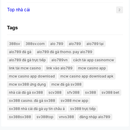
Top nhà cái
2
Tags
388sv
388sv.com
alo 789
alo789
alo789 tại
alo789 đá gà
alo789 đá gà thomo. pay alo789
alo789 đá gà trực tiếp
alo789vn
cách tải app casinomcw
link tải mcw casino
link vào alo789
mcw casino app
mcw casino app download
mcw casino app download apk
mcw sv388 ứng dụng
mcw đá gà sv388
nhà cái đá gà sv388
scv388
sfv388
sv388
sv388 bet
sv388 casino. đá gà sv388
sv388 mcw app
sv388 nhà cái đá gà uy tín châu á
sv388 trực tiếp
sv388sv388
sv388top
vnvs388
đăng nhập alo789