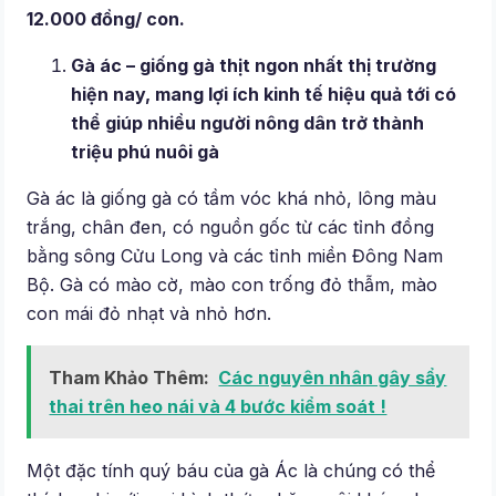
12.000 đồng/ con.
Gà ác – giống gà thịt ngon nhất thị trường
hiện nay, mang lợi ích kinh tế hiệu quả tới có
thể giúp nhiều người nông dân trở thành
triệu phú nuôi gà
Gà ác là giống gà có tầm vóc khá nhỏ, lông màu
trắng, chân đen, có nguồn gốc từ các tỉnh đồng
bằng sông Cửu Long và các tỉnh miền Đông Nam
Bộ. Gà có mào cờ, mào con trống đỏ thẫm, mào
con mái đỏ nhạt và nhỏ hơn.
Tham Khảo Thêm:
Các nguyên nhân gây sẩy
thai trên heo nái và 4 bước kiểm soát !
Một đặc tính quý báu của gà Ác là chúng có thể