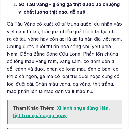
Gà Tàu Vàng – giống gà thịt được ưa chuộng
vì chất lượng thịt cao, dễ nuôi.
Gà Tàu Vàng có xuất xứ từ trung quốc, du nhập vào
việt nam từ lâu, trải qua nhiều quá trình lai tạo cho
ra gà tàu vàng hay còn gọi là gà ta bản địa việt nam.
Chúng được nuôi thuần hóa sống chủ yếu phía
Nam, Đồng Bằng Sông Cửu Long. Phần lớn chúng
có lông màu vàng rơm, vàng sẫm, có đốm đen ở
cổ, cánh và đuôi, chân có lông màu đen ở bàn, có
khi ở cả ngón, gà mẹ có loại trụi đuôi hoặc cũng có
loại đuôi dài. Chân màu vàng, da vàng, thịt trắng,
mào phần lớn là mào đơn và ít mào nụ.
Tham Khảo Thêm:
Xi lanh nhựa dùng 1 lần,
tiệt trùng sử dụng ngay