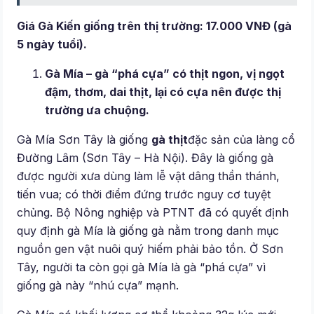
Giá Gà Kiến giống trên thị trường: 17.000 VNĐ (gà
5 ngày tuổi).
Gà Mía – gà “phá cựa” có thịt ngon, vị ngọt
đậm, thơm, dai thịt, lại có cựa nên được thị
trường ưa chuộng.
Gà Mía Sơn Tây là giống
gà thịt
đặc sản của làng cổ
Đường Lâm (Sơn Tây – Hà Nội). Đây là giống gà
được người xưa dùng làm lễ vật dâng thần thánh,
tiến vua; có thời điểm đứng trước nguy cơ tuyệt
chủng. Bộ Nông nghiệp và PTNT đã có quyết định
quy định gà Mía là giống gà nằm trong danh mục
nguồn gen vật nuôi quý hiếm phải bảo tồn. Ở Sơn
Tây, người ta còn gọi gà Mía là gà “phá cựa” vì
giống gà này “nhú cựa” mạnh.