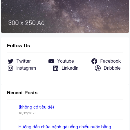
Follow Us
Twitter
Youtube
Facebook
Instagram
LinkedIn
Dribbble
Recent Posts
(không có tiêu đề)
16/12/2023
Hướng dẫn chữa bệnh gà uống nhiều nước bằng