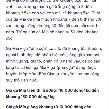
Gà Mía có khối lượng cơ thể khoảng 32g lúc mới
sinh. Lúc trưởng thành gà trống nặng từ 3 đến
khoảng 3.5kg còn với con mái sẽ khoảng 5kg. Tuổi
của gà Mía đẻ khá muộn khoảng 7 đến 8 tháng với
sản lượng trứng khoảng 50 đến 55 quả mỗi con 1
năm. Trứng của gà Mía sẽ nặng từ 50 đến khoảng
55g.
Gà Mía – gà “phá cựa” có sức đề kháng tốt, ít bệnh,
ngoại hình đẹp; dễ phân biệt với giống gà khác bởi
mình vuông, đùi to, chân có 3 hàng vẩy, da đỏ sắc
long tía… Hiện gà Mía – gà “phá cựa” đang được
huyện Hiệp Hòa (Bắc Giang) khuyến cáo mở rộng
quy mô đàn nuôi.
Giá gà Mía trên thị trường: 110.000 đồng/ kg đến
khoảng 130.000 đồng/ kg.
Giá gà Mía giống khoảng từ 10.000 đồng đến