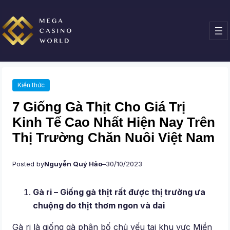
Chuyển
đến
phần
nội
dung
Kiến thức
7 Giống Gà Thịt Cho Giá Trị
Kinh Tế Cao Nhất Hiện Nay Trên
Thị Trường Chăn Nuôi Việt Nam
Posted by
Nguyễn Quý Hảo
–
30/10/2023
Gà ri – Giống gà thịt rất được thị trường ưa
chuộng do thịt thơm ngon và dai
Gà ri là giống gà phân bố chủ yếu tại khu vực Miền