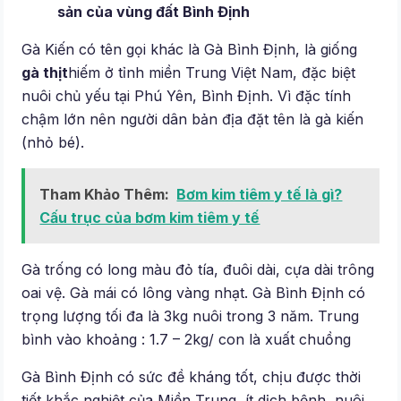
sản của vùng đất Bình Định
Gà Kiến có tên gọi khác là Gà Bình Định, là giống
gà thịt
hiếm ở tỉnh miền Trung Việt Nam, đặc biệt
nuôi chủ yếu tại Phú Yên, Bình Định. Vì đặc tính
chậm lớn nên người dân bản địa đặt tên là gà kiến
(nhỏ bé).
Tham Khảo Thêm:
Bơm kim tiêm y tế là gì?
Cấu trục của bơm kim tiêm y tế
Gà trống có long màu đỏ tía, đuôi dài, cựa dài trông
oai vệ. Gà mái có lông vàng nhạt. Gà Bình Định có
trọng lượng tối đa là 3kg nuôi trong 3 năm. Trung
bình vào khoảng : 1.7 – 2kg/ con là xuất chuồng
Gà Bình Định có sức đề kháng tốt, chịu được thời
tiết khắc nghiệt của Miền Trung, ít dịch bệnh, nuôi