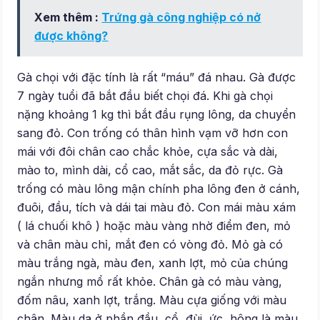
Xem thêm :
Trứng gà công nghiệp có nở
được không?
Gà chọi với đặc tính là rất “máu” đá nhau. Gà được
7 ngày tuổi đã bắt đầu biết chọi đá. Khi gà chọi
nặng khoảng 1 kg thì bắt đầu rụng lông, da chuyển
sang đỏ. Con trống có thân hình vạm vỡ hơn con
mái với đôi chân cao chắc khỏe, cựa sắc và dài,
mào to, mình dài, cổ cao, mắt sắc, da đỏ rực. Gà
trống có màu lông mận chính pha lông đen ở cánh,
đuôi, đầu, tích và dái tai màu đỏ. Con mái màu xám
( lá chuối khô ) hoặc màu vàng nhờ điểm đen, mỏ
và chân màu chỉ, mắt đen có vòng đỏ. Mỏ gà có
màu trắng ngà, màu đen, xanh lợt, mỏ của chúng
ngắn nhưng mổ rất khỏe. Chân gà có màu vàng,
đốm nâu, xanh lợt, trắng. Màu cựa giống với màu
chân. Màu da ở phần đầu, cổ, đùi, ức, hông là màu