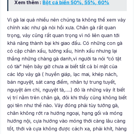
Xem thêm :
Bột cá biển 50%, 55%, 60%
Vì gà lai quá nhiều nên chúng ta không thể xem vảy
chính xác như gà nòi hồi xưa. Chân gà rất quan
trọng, vảy cũng rất quan trọng vì nó liên quan tới
khả năng thành bại khi giao đấu. Có những con gà
có cặp chân xấu, tướng xấu, hình xấu nhưng lại
thắng những chàng gà danh,vì người ta nói “có tật
có tài” hiện bây giờ chưa ai biết tất cả bí mật của
các lớp vảy gà ( huyền giáp, lạc mai, khép nách,
bán nguyệt, sát cang điểm, nhân tự trung tuyết,
nguyệt ám chỉ, nguyệt tà,….) đó là những vảy ít biết
vị trí nằm trên chân gà, đôi khi thấy cũng không biết
gọi tên như thế nào. Vảy đóng phải tùy tướng gà,
chân không rớt ra hướng ngoại, hạng gối và móng
hướng nội, cựa hướng vào móng thới càng lâu càng
tốt, thới và cựa không được cách xa, phải khít, hàng