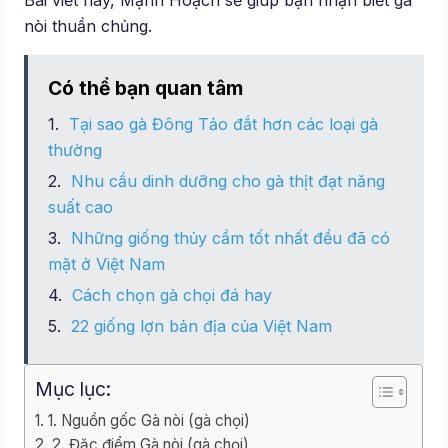
Bài viết này, Mạnh Hoạch sẽ giúp bạn nhận biết gà
nòi thuần chủng.
Có thể bạn quan tâm
Tại sao gà Đông Tảo đắt hơn các loại gà
thường
Nhu cầu dinh dưỡng cho gà thịt đạt năng
suất cao
Những giống thủy cầm tốt nhất đều đã có
mặt ở Việt Nam
Cách chọn gà chọi đá hay
22 giống lợn bản địa của Việt Nam
Mục lục:
1. Nguồn gốc Gà nòi (gà chọi)
2. Đặc điểm Gà nòi (gà chọi)