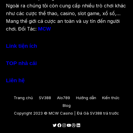
Ngoài ra chúng tôi còn cung cấp nhiều trò chơi khác
như các cược thể thao, casino, slot game, xổ số,…
Mang thế giới cá cược an toàn và uy tín đến người
chơi. Đối Tác:
MCW
Link tiện ích
TOP nhà cái
Liên hệ
Trang chủ
SV388
Alo789
Hướng dẫn
Kiến thức
Blog
Copyright 2023 © MCW Casino | Đá Gà SV388 trả trước
Twitter
Facebook
Instagram
Youtube
Dribbble
LinkedIn