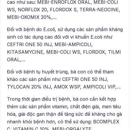
cao như sau: MEBI-ENROFLOX ORAL, MEBI-COLI
WS, NORFLOX 20, FLORDOX S, TERRA-NEOCINE,
MEBI-OXOMIX 20%,…
Đối với bệnh do E.coli, sử dụng các sản phẩm kháng
sinh có tác dụng cao đối với vi khuẩn E.coli như
CEFTRI ONE 50 INJ, MEBI-AMPICOLI,
KITASAMYCINE, MEBI-COLI WS, FLORDOX, TILMI
ORAL,…
Đối với bệnh tụ huyết trùng, bà con có thể tham
khảo các sản phẩm như CEFTRI ONE 50 INJ,
TYLOCAN 20% INJ, AMOX WSP, AMPICOLI VIP,…
Trong thời gian điều trị bệnh, bà con cần kết hợp
thêm các sản phẩm vitamin, chất điện giải, men tiêu
hóa, giải độc gan thận để tăng sức đề kháng cho gà
nhanh khỏi bệnh hơn, có thể sử dụng: BCOMPLEX
C, VITAMIN C 10%, MEBI-ORGALYTE,