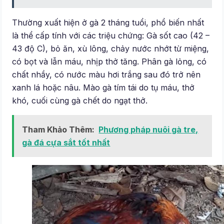
Thường xuất hiện ở gà 2 tháng tuổi, phổ biến nhất
là thể cấp tính với các triệu chứng: Gà sốt cao (42 –
43 độ C), bỏ ăn, xù lông, chảy nước nhớt từ miệng,
có bọt và lẫn máu, nhịp thở tăng. Phân gà lỏng, có
chất nhầy, có nước màu hơi trắng sau đó trở nên
xanh lá hoặc nâu. Mào gà tím tái do tụ máu, thở
khó, cuối cùng gà chết do ngạt thở.
Tham Khảo Thêm:
Phương pháp nuôi gà tre,
gà đá cựa sắt tốt nhất