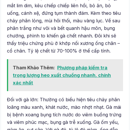
mắt lim dim, kêu chiếp chiếp liên hồi, bỏ ăn, bỏ
uống, cánh xệ, đứng tụm thành đám. Kèm theo tiêu
chảy phân lỏng, mùi hôi thối, màu vàng lục. Về sau
phân trắng như vôi và bết quanh hậu môn, bụng
chướng, phình to khiến gà chết nhanh. Đôi khi sẽ
thấy triệu chứng phù ở khớp nối xương ống chân –
cổ chân. Tỷ lệ chết từ 70-100% ở thể cấp tính.
Tham Khảo Thêm:
Phương pháp kiểm tra
trọng lượng heo xuất chuồng nhanh, chính
xác nhất
Đối với gà lớn: Thường có biểu hiện tiêu chảy phân
loãng màu xanh, khát nước, mào nhợt nhạt. Gà mái
bị bệnh xoang bụng tích nước do viêm buồng trứng
và viêm phúc mạc, bụng gà trễ xuống. Gà ốm yếu,
giảm ăn, sụt cân. Với gà đẻ, tỷ lệ đẻ giảm, ống dẫn