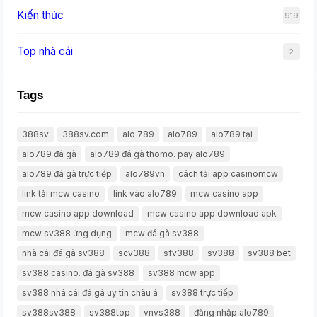
Kiến thức
919
Top nhà cái
2
Tags
388sv
388sv.com
alo 789
alo789
alo789 tại
alo789 đá gà
alo789 đá gà thomo. pay alo789
alo789 đá gà trực tiếp
alo789vn
cách tải app casinomcw
link tải mcw casino
link vào alo789
mcw casino app
mcw casino app download
mcw casino app download apk
mcw sv388 ứng dụng
mcw đá gà sv388
nhà cái đá gà sv388
scv388
sfv388
sv388
sv388 bet
sv388 casino. đá gà sv388
sv388 mcw app
sv388 nhà cái đá gà uy tín châu á
sv388 trực tiếp
sv388sv388
sv388top
vnvs388
đăng nhập alo789