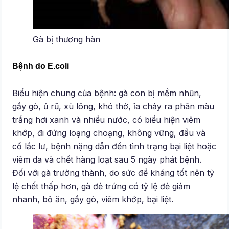
Gà bị thương hàn
Bệnh do E.coli
Biểu hiện chung của bệnh: gà con bị mềm nhũn,
gầy gò, ủ rũ, xù lông, khó thở, ỉa chảy ra phân màu
trắng hơi xanh và nhiều nước, có biểu hiện viêm
khớp, đi đứng loạng choạng, không vững, đầu và
cổ lắc lư, bệnh nặng dẫn đến tình trạng bại liệt hoặc
viêm da và chết hàng loạt sau 5 ngày phát bệnh.
Đối với gà trưởng thành, do sức đề kháng tốt nên tỷ
lệ chết thấp hơn, gà đẻ trứng có tỷ lệ đẻ giảm
nhanh, bỏ ăn, gầy gò, viêm khớp, bại liệt.