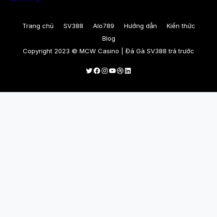
Trang chủ
SV388
Alo789
Hướng dẫn
Kiến thức
Blog
Copyright 2023 © MCW Casino | Đá Gà SV388 trả trước
Twitter
Facebook
Instagram
Youtube
Dribbble
LinkedIn