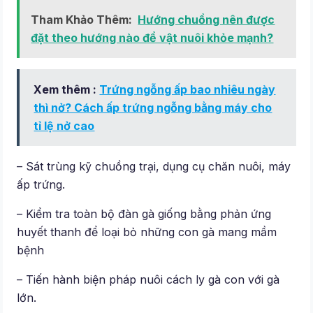
Tham Khảo Thêm:
Hướng chuồng nên được
đặt theo hướng nào để vật nuôi khỏe mạnh?
Xem thêm :
Trứng ngỗng ấp bao nhiêu ngày
thì nở? Cách ấp trứng ngỗng bằng máy cho
tỉ lệ nở cao
– Sát trùng kỹ chuồng trại, dụng cụ chăn nuôi, máy
ấp trứng.
– Kiểm tra toàn bộ đàn gà giống bằng phản ứng
huyết thanh để loại bỏ những con gà mang mầm
bệnh
– Tiến hành biện pháp nuôi cách ly gà con với gà
lớn.