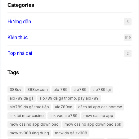
Categories
Hướng dẫn
5
Kiến thức
919
Top nhà cái
2
Tags
388sv
388sv.com
alo 789
alo789
alo789 tại
alo789 đá gà
alo789 đá gà thomo. pay alo789
alo789 đá gà trực tiếp
alo789vn
cách tải app casinomcw
link tải mcw casino
link vào alo789
mcw casino app
mcw casino app download
mcw casino app download apk
mcw sv388 ứng dụng
mcw đá gà sv388