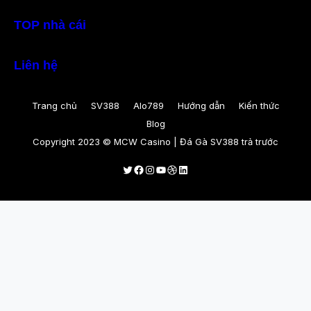
TOP nhà cái
Liên hệ
Trang chủ
SV388
Alo789
Hướng dẫn
Kiến thức
Blog
Copyright 2023 © MCW Casino | Đá Gà SV388 trả trước
Twitter
Facebook
Instagram
Youtube
Dribbble
LinkedIn