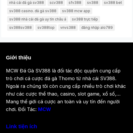
nhà cái đá gà sv388
scv388
sfv388
sv388
sv388 bet
sv388 casino. đá gà sv388
sv388 mcw app
sv388 nhà cái đá gà uy tín châu á
sv388 trực tiếp
sv388sv388
sv388top
vnvs388
đăng nhập alo789
Giới thiệu
MCW Đá Gà SV388 là đối tác độc quyền cung cấp
trò chơi cá cược đá gà Thomo từ nhà cái SV388.
Ngoài ra chúng tôi còn cung cấp nhiều trò chơi khác
như các cược thể thao, casino, slot game, xổ số,…
Mang thế giới cá cược an toàn và uy tín đến người
chơi. Đối Tác:
MCW
Link tiện ích