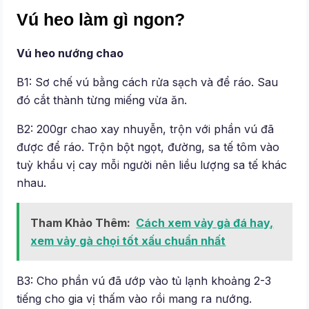
Vú heo làm gì ngon?
Vú heo nướng chao
B1: Sơ chế vú bằng cách rửa sạch và để ráo. Sau
đó cắt thành từng miếng vừa ăn.
B2: 200gr chao xay nhuyễn, trộn với phần vú đã
được để ráo. Trộn bột ngọt, đường, sa tế tôm vào
tuỳ khẩu vị cay mỗi người nên liều lượng sa tế khác
nhau.
Tham Khảo Thêm:
Cách xem vảy gà đá hay,
xem vảy gà chọi tốt xấu chuẩn nhất
B3: Cho phần vú đã ướp vào tủ lạnh khoảng 2-3
tiếng cho gia vị thấm vào rồi mang ra nướng.