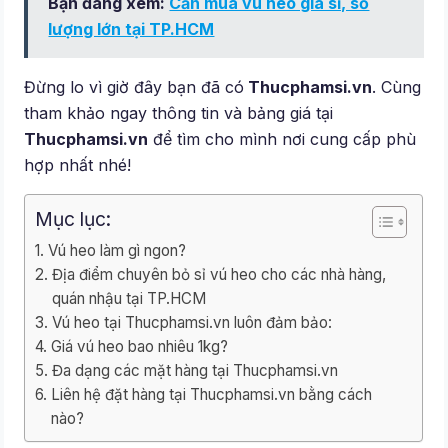
Bạn đang xem:
Cần mua vú heo giá sỉ, số
lượng lớn tại TP.HCM
Đừng lo vì giờ đây bạn đã có
Thucphamsi.vn
. Cùng
tham khảo ngay thông tin và bảng giá tại
Thucphamsi.vn
để tìm cho mình nơi cung cấp phù
hợp nhất nhé!
Mục lục:
Vú heo làm gì ngon?
Địa điểm chuyên bỏ sỉ vú heo cho các nhà hàng,
quán nhậu tại TP.HCM
Vú heo tại Thucphamsi.vn luôn đảm bảo:
Giá vú heo bao nhiêu 1kg?
Đa dạng các mặt hàng tại Thucphamsi.vn
Liên hệ đặt hàng tại Thucphamsi.vn bằng cách
nào?