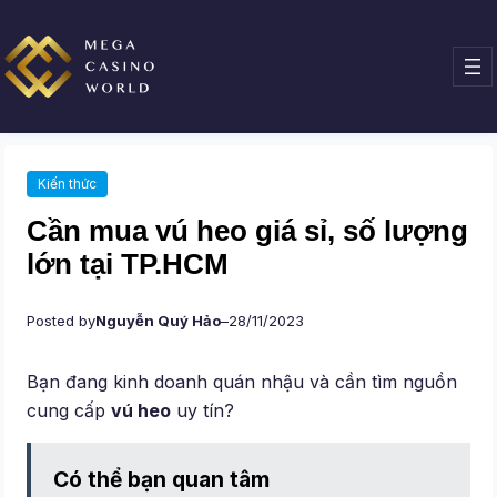
Chuyển
đến
phần
nội
dung
Kiến thức
Cần mua vú heo giá sỉ, số lượng
lớn tại TP.HCM
Posted by
Nguyễn Quý Hảo
–
28/11/2023
Bạn đang kinh doanh quán nhậu và cần tìm nguồn
cung cấp
vú heo
uy tín?
Có thể bạn quan tâm