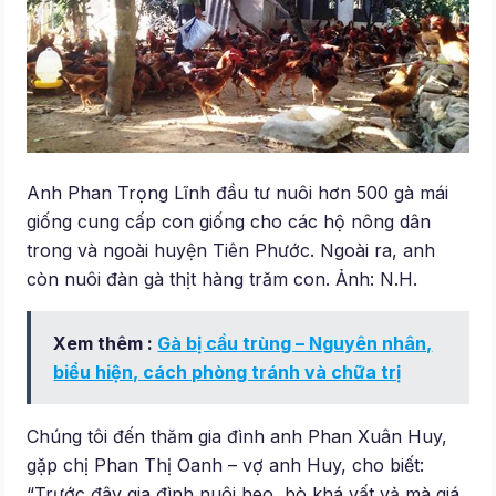
Anh Phan Trọng Lĩnh đầu tư nuôi hơn 500 gà mái
giống cung cấp con giống cho các hộ nông dân
trong và ngoài huyện Tiên Phước. Ngoài ra, anh
còn nuôi đàn gà thịt hàng trăm con. Ảnh: N.H.
Xem thêm :
Gà bị cầu trùng – Nguyên nhân,
biểu hiện, cách phòng tránh và chữa trị
Chúng tôi đến thăm gia đình anh Phan Xuân Huy,
gặp chị Phan Thị Oanh – vợ anh Huy, cho biết:
“Trước đây gia đình nuôi heo, bò khá vất vả mà giá