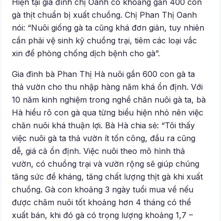
Hiện tại gia đình chị Oanh có khoảng gần 400 con
gà thịt chuẩn bị xuất chuồng. Chị Phan Thị Oanh
nói: “Nuôi giống gà ta cũng khá đơn giản, tuy nhiên
cần phải vệ sinh kỹ chuồng trại, tiêm các loại vắc
xin để phòng chống dịch bệnh cho gà”.
Gia đình bà Phan Thị Hà nuôi gần 600 con gà ta
thả vườn cho thu nhập hàng năm khá ổn định. Với
10 năm kinh nghiệm trong nghề chăn nuôi gà ta, bà
Hà hiểu rõ con gà qua từng biểu hiện nhỏ nên việc
chăn nuôi khá thuận lợi. Bà Hà chia sẻ: “Tôi thấy
việc nuôi gà ta thả vườn ít tốn công, đầu ra cũng
dễ, giá cả ổn định. Việc nuôi theo mô hình thả
vườn, có chuồng trại và vườn rộng sẽ giúp chúng
tăng sức đề kháng, tăng chất lượng thịt gà khi xuất
chuồng. Gà con khoảng 3 ngày tuổi mua về nếu
được chăm nuôi tốt khoảng hơn 4 tháng có thể
xuất bán, khi đó gà có trọng lượng khoảng 1,7 –