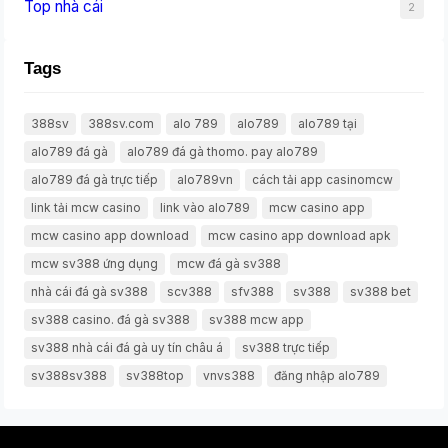
Top nhà cái
2
Tags
388sv
388sv.com
alo 789
alo789
alo789 tại
alo789 đá gà
alo789 đá gà thomo. pay alo789
alo789 đá gà trực tiếp
alo789vn
cách tải app casinomcw
link tải mcw casino
link vào alo789
mcw casino app
mcw casino app download
mcw casino app download apk
mcw sv388 ứng dụng
mcw đá gà sv388
nhà cái đá gà sv388
scv388
sfv388
sv388
sv388 bet
sv388 casino. đá gà sv388
sv388 mcw app
sv388 nhà cái đá gà uy tín châu á
sv388 trực tiếp
sv388sv388
sv388top
vnvs388
đăng nhập alo789