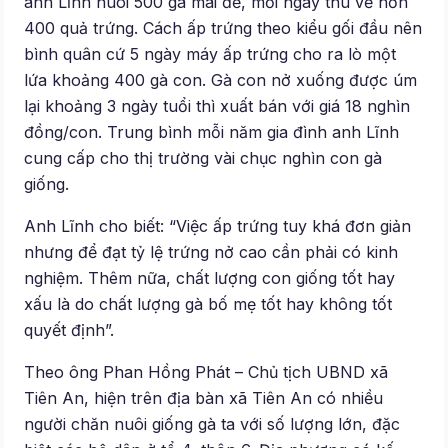
anh Lĩnh nuôi 500 gà mái đẻ, mỗi ngày thu về hơn
400 quả trứng. Cách ấp trứng theo kiểu gối đầu nên
bình quân cứ 5 ngày máy ấp trứng cho ra lò một
lứa khoảng 400 gà con. Gà con nở xuống được úm
lại khoảng 3 ngày tuổi thì xuất bán với giá 18 nghìn
đồng/con. Trung bình mỗi năm gia đình anh Lĩnh
cung cấp cho thị trường vài chục nghìn con gà
giống.
Anh Lĩnh cho biết: “Việc ấp trứng tuy khá đơn giản
nhưng để đạt tỷ lệ trứng nở cao cần phải có kinh
nghiệm. Thêm nữa, chất lượng con giống tốt hay
xấu là do chất lượng gà bố mẹ tốt hay không tốt
quyết định”.
Theo ông Phan Hồng Phát – Chủ tịch UBND xã
Tiên An, hiện trên địa bàn xã Tiên An có nhiều
người chăn nuôi giống gà ta với số lượng lớn, đặc