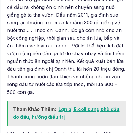
cả đầu ra không ổn định nên chuyển sang nuôi
giống gà ta thả vườn. Đầu năm 2011, gia đình sửa
sang lại chuồng trại, mua khoảng 300 gà giống về
nuôi thả…”. Theo chị Oanh, lúc gà còn nhỏ cho ăn
bột công nghiệp, thời gian sau cho ăn lúa, bắp và
ăn thêm các loại rau xanh… Với lợi thế diện tích đất
vườn rộng nên đàn gà tự do chạy nhảy và tìm thêm
nguồn thức ăn ngoài tự nhiên. Kết quả xuất bán lứa
đầu tiên gia đình chị Oanh thu lãi hơn 20 triệu đồng.
Thành công bước đầu khiến vợ chồng chị có vốn
liếng đầu tư nuôi các lứa tiếp theo, mỗi lứa 300 –
500 con gà.
Tham Khảo Thêm:
Lợn bị E.coli sưng phù đầu
do đâu, hướng điều trị