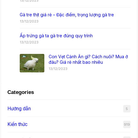
13/12/2023
Gà tre thịt giá rẻ – Đặc điểm, trọng lượng gà tre
13/12/2023
Ấp trứng gà ta gà tre đúng quy trình
13/12/2023
Con Vẹt Cảnh Ăn gì? Cách nuôi? Mua ở
đâu? Giá rẻ nhất bao nhiêu
13/12/2023
Categories
Hướng dẫn
5
Kiến thức
919