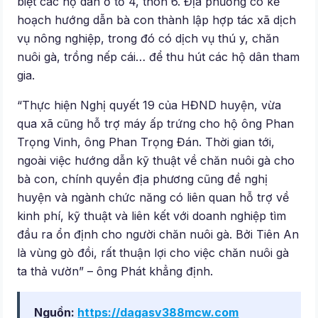
biệt các hộ dân ở tổ 4, thôn 6. Địa phương có kế
hoạch hướng dẫn bà con thành lập hợp tác xã dịch
vụ nông nghiệp, trong đó có dịch vụ thú y, chăn
nuôi gà, trồng nếp cái… để thu hút các hộ dân tham
gia.
“Thực hiện Nghị quyết 19 của HĐND huyện, vừa
qua xã cũng hỗ trợ máy ấp trứng cho hộ ông Phan
Trọng Vinh, ông Phan Trọng Đán. Thời gian tới,
ngoài việc hướng dẫn kỹ thuật về chăn nuôi gà cho
bà con, chính quyền địa phương cũng đề nghị
huyện và ngành chức năng có liên quan hỗ trợ về
kinh phí, kỹ thuật và liên kết với doanh nghiệp tìm
đầu ra ổn định cho người chăn nuôi gà. Bởi Tiên An
là vùng gò đồi, rất thuận lợi cho việc chăn nuôi gà
ta thả vườn” – ông Phát khẳng định.
Nguồn:
https://dagasv388mcw.com