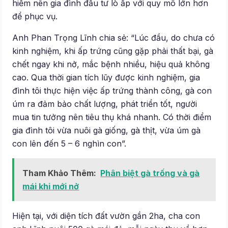
hiếm nên gia đình đầu tư lò ấp với quy mô lớn hơn
để phục vụ.
Anh Phan Trọng Lĩnh chia sẻ: “Lúc đầu, do chưa có
kinh nghiệm, khi ấp trứng cũng gặp phải thất bại, gà
chết ngay khi nở, mắc bệnh nhiều, hiệu quả không
cao. Qua thời gian tích lũy được kinh nghiệm, gia
đình tôi thực hiện việc ấp trứng thành công, gà con
úm ra đảm bảo chất lượng, phát triển tốt, người
mua tin tưởng nên tiêu thụ khá nhanh. Có thời điểm
gia đình tôi vừa nuôi gà giống, gà thịt, vừa úm gà
con lên đến 5 – 6 nghìn con”.
Tham Khảo Thêm:
Phân biệt gà trống và gà
mái khi mới nở
Hiện tại, với diện tích đất vườn gần 2ha, cha con