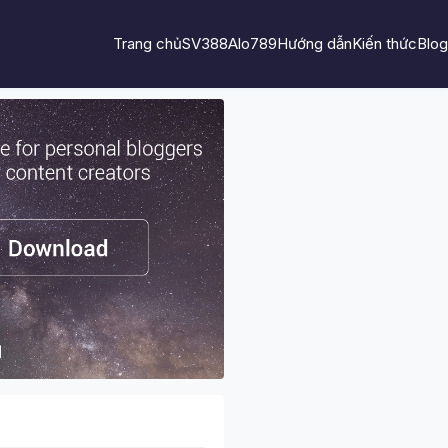
Trang chủ
SV388
Alo789
Hướng dẫn
Kiến thức
Blog