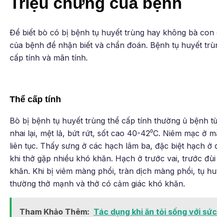
Triệu chứng của bệnh
Để biết bò có bị bệnh tụ huyết trùng hay không bà con
của bệnh để nhận biết và chẩn đoán. Bệnh tụ huyết trùn
cấp tính và mãn tính.
Thể cấp tính
Bò bị bệnh tụ huyết trùng thể cấp tính thường ủ bệnh t
nhai lại, mệt lả, bứt rứt, sốt cao 40-42⁰C. Niêm mạc ở 
liên tục. Thấy sưng ở các hạch lâm ba, đặc biệt hạch ở d
khi thở gặp nhiều khó khăn. Hạch ở trước vai, trước đùi 
khăn. Khi bị viêm màng phổi, tràn dịch màng phổi, tụ h
thường thở mạnh và thở có cảm giác khó khăn.
Tham Khảo Thêm:
Tác dụng khi ăn tỏi sống với sứ