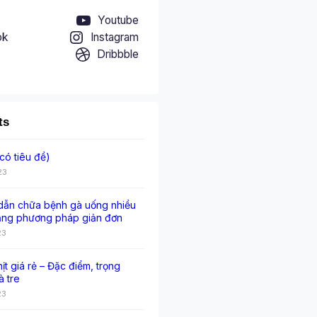
Youtube
ok
Instagram
Dribbble
ts
có tiêu đề)
23
ẫn chữa bệnh gà uống nhiều
ằng phương pháp giản đơn
23
hịt giá rẻ – Đặc điểm, trọng
à tre
23