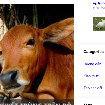
Ấp trứn
13/12/20
Categories
Hướng dẫn
Kiến thức
Top nhà cái