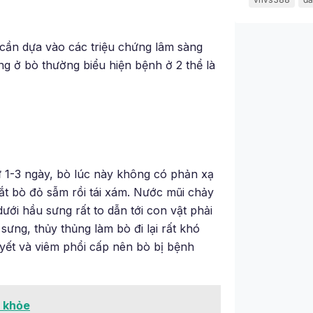
 cần dựa vào các triệu chứng lâm sàng
g ở bò thường biểu hiện bệnh ở 2 thể là
ừ 1-3 ngày, bò lúc này không có phản xạ
mắt bò đỏ sẫm rồi tái xám. Nước mũi chảy
ưới hầu sưng rất to dẫn tới con vật phải
sưng, thủy thủng làm bò đi lại rất khó
uyết và viêm phổi cấp nên bò bị bệnh
c khỏe