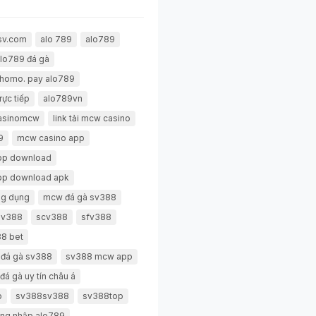
sv.com
alo 789
alo789
lo789 đá gà
thomo. pay alo789
rực tiếp
alo789vn
casinomcw
link tải mcw casino
9
mcw casino app
pp download
pp download apk
g dụng
mcw đá gà sv388
 sv388
scv388
sfv388
8 bet
 đá gà sv388
sv388 mcw app
đá gà uy tín châu á
p
sv388sv388
sv388top
ng nhập alo789