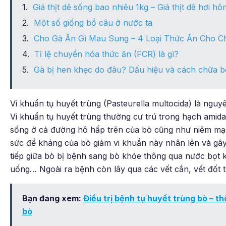
Giá thịt dê sống bao nhiêu 1kg – Giá thịt dê hơi h
Một số giống bồ câu ở nước ta
Cho Gà Ăn Gì Mau Sung – 4 Loại Thức Ăn Cho C
Tỉ lệ chuyển hóa thức ăn (FCR) là gì?
Gà bị hen khẹc do đâu? Dấu hiệu và cách chữa 
Vi khuẩn tụ huyết trùng (Pasteurella multocida) là nguy
Vi khuẩn tụ huyết trùng thường cư trú trong hạch amid
sống ở cả đường hô hấp trên của bò cũng như niêm mạc m
sức đề kháng của bò giảm vi khuẩn này nhân lên và gâ
tiếp giữa bò bị bệnh sang bò khỏe thông qua nước bọt 
uống… Ngoài ra bệnh còn lây qua các vết cắn, vết đốt 
Bạn đang xem:
Điều trị bệnh tụ huyết trùng bò – t
bò