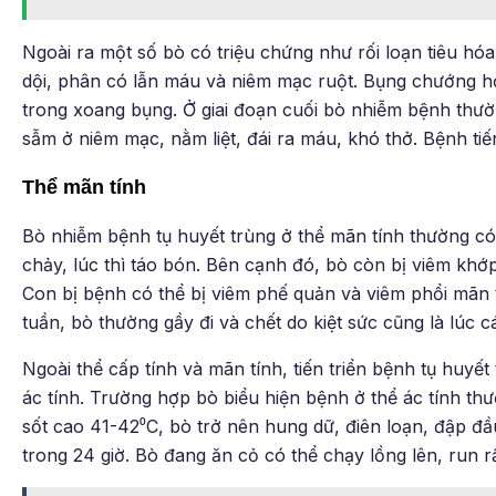
Ngoài ra một số bò có triệu chứng như rối loạn tiêu hóa:
dội, phân có lẫn máu và niêm mạc ruột. Bụng chướng h
trong xoang bụng. Ở giai đoạn cuối bò nhiễm bệnh thườ
sẫm ở niêm mạc, nằm liệt, đái ra máu, khó thở. Bệnh tiến
Thể mãn tính
Bò nhiễm bệnh tụ huyết trùng ở thể mãn tính thường có biể
chảy, lúc thì táo bón. Bên cạnh đó, bò còn bị viêm khớp
Con bị bệnh có thể bị viêm phế quản và viêm phổi mãn tí
tuần, bò thường gầy đi và chết do kiệt sức cũng là lúc 
Ngoài thể cấp tính và mãn tính, tiến triển bệnh tụ huyết
ác tính. Trường hợp bò biểu hiện bệnh ở thể ác tính th
sốt cao 41-42⁰C, bò trở nên hung dữ, điên loạn, đập đầ
trong 24 giờ. Bò đang ăn cỏ có thể chạy lồng lên, run rẩ