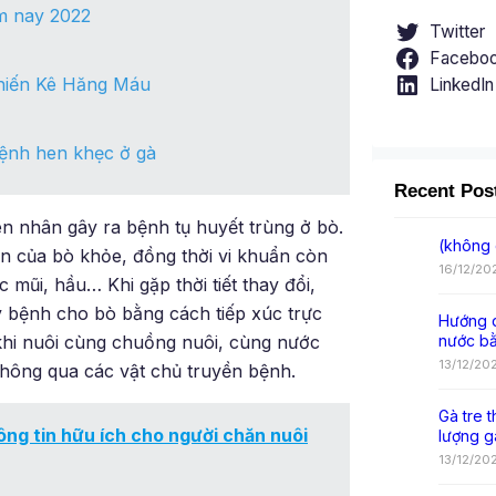
ôm nay 2022
Twitter
Facebo
hiến Kê Hăng Máu
LinkedIn
bệnh hen khẹc ở gà
Recent Pos
ên nhân gây ra bệnh tụ huyết trùng ở bò.
(không 
an của bò khỏe, đồng thời vi khuẩn còn
16/12/20
ũi, hầu… Khi gặp thời tiết thay đổi,
y bệnh cho bò bằng cách tiếp xúc trực
Hướng d
khi nuôi cùng chuồng nuôi, cùng nước
nước b
13/12/20
thông qua các vật chủ truyền bệnh.
Gà tre t
hông tin hữu ích cho người chăn nuôi
lượng g
13/12/20