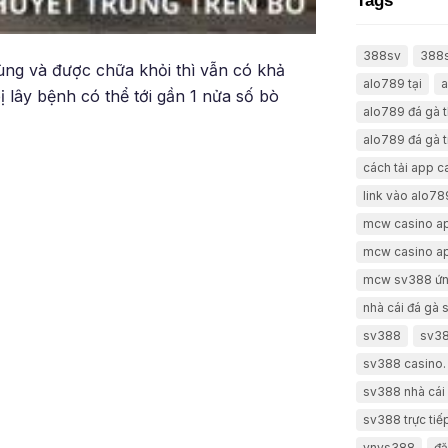
Tags
388sv
388
ùng và được chữa khỏi thì vẫn có khả
alo789 tại
a
 lây bệnh có thể tới gần 1 nửa số bò
alo789 đá gà 
alo789 đá gà t
cách tải app 
link vào alo78
mcw casino a
mcw casino a
mcw sv388 ứn
nhà cái đá gà
sv388
sv38
sv388 casino.
sv388 nhà cái 
sv388 trực tiế
vnvs388
đă