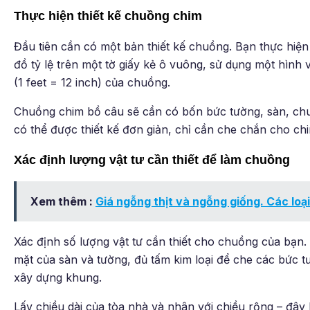
Thực hiện thiết kế chuồng chim
Đầu tiên cần có một bản thiết kế chuồng. Bạn thực hiện
đồ tỷ lệ trên một tờ giấy kẻ ô vuông, sử dụng một hình 
(1 feet = 12 inch) của chuồng.
Chuồng chim bồ câu sẽ cần có bốn bức tường, sàn, chu
có thể được thiết kế đơn giản, chỉ cần che chắn cho ch
Xác định lượng vật tư cần thiết để làm chuồng
Xem thêm :
Giá ngỗng thịt và ngỗng giống. Các loại
Xác định số lượng vật tư cần thiết cho chuồng của bạn.
mặt của sàn và tường, đủ tấm kim loại để che các bức t
xây dựng khung.
Lấy chiều dài của tòa nhà và nhân với chiều rộng – đây