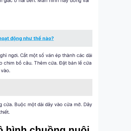
 giác ở hai bên. Màn hình này đóng vai
 hoạt động như thế nào?
hỉ ngơi. Cắt một số ván ép thành các dải
ho chim bồ câu. Thêm cửa. Đặt bản lề cửa
 vào.
g cửa. Buộc một dải dây vào cửa mở. Dây
hiết.
ô hình chuồng nuôi