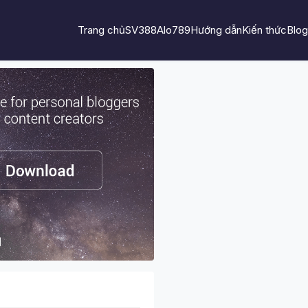
Trang chủ
SV388
Alo789
Hướng dẫn
Kiến thức
Blog