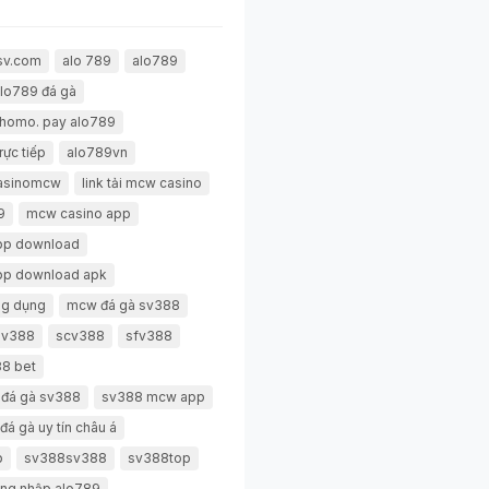
sv.com
alo 789
alo789
lo789 đá gà
thomo. pay alo789
rực tiếp
alo789vn
casinomcw
link tải mcw casino
9
mcw casino app
pp download
pp download apk
g dụng
mcw đá gà sv388
 sv388
scv388
sfv388
8 bet
 đá gà sv388
sv388 mcw app
đá gà uy tín châu á
p
sv388sv388
sv388top
ng nhập alo789