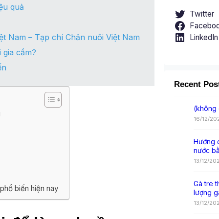
ệu quả
Twitter
Facebo
Việt Nam – Tạp chí Chăn nuôi Việt Nam
LinkedIn
i gia cầm?
ến
Recent Pos
(không 
u
16/12/20
Hướng d
nước b
13/12/20
Gà tre t
phổ biến hiện nay
lượng g
13/12/20