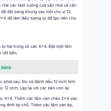
 che các feet vuông của sàn nhà và cần
 để đặt bảng khung sau mỗi chu vi 12
×4 để làm điều tương tự để tạo nền cho
h từ hai trong số các 4×4. Đặt một tấm
 vết bẩn.
– bảng
óc phía sau. Đo và đánh dấu 12 inch tính
12 inch. Lặp lại với các bên còn lại.
góc 4×4. Thêm các tấm ván chéo 2×4 vào
óng đinh tại chỗ. Thêm các tấm ván ép,