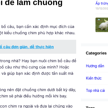
ôi để làm chuồng
Ấp trứn
13/12/20
m bồ câu, bạn cần xác định mục đích của
một kiểu chuồng chim phù hợp khác nhau.
 câu đơn giản, dễ thực hiện
Categories
ể trong nhà? Hay bạn nuôi chim bồ câu để
Hướng dẫn
i bồ câu như thú cưng của mình? Hoặc
g và giúp bạn xác định được tần suất mà
Kiến thức
ng nên đặt chuồng chim dưới bất kỳ dây,
Top nhà cái
him sẽ phải điều hướng mỗi khi bay.
on chim ra ngoài và đưa lại chúng vào