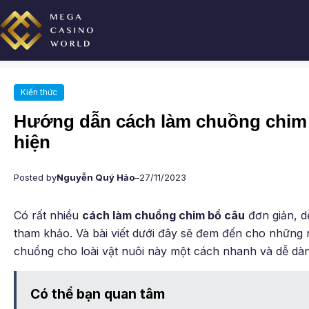
Chuyển
đến
phần
nội
dung
Kiến thức
Hướng dẫn cách làm chuồng chim 
hiện
Posted by
Nguyễn Quý Hảo
–
27/11/2023
Có rất nhiều
cách làm chuồng chim bồ câu
đơn giản, d
tham khảo. Và bài viết dưới đây sẽ đem đến cho những
chuồng cho loài vật nuôi này một cách nhanh và dễ dàn
Có thể bạn quan tâm