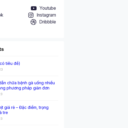
Youtube
ok
Instagram
Dribbble
ts
có tiêu đề)
23
ẫn chữa bệnh gà uống nhiều
ằng phương pháp giản đơn
23
hịt giá rẻ – Đặc điểm, trọng
à tre
23