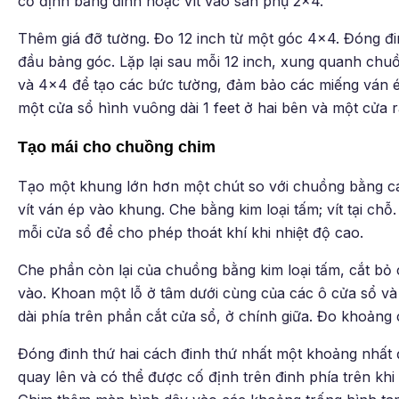
cố định bằng đinh hoặc vít vào sàn phụ 2×4.
Thêm giá đỡ tường. Đo 12 inch từ một góc 4×4. Đóng đ
đầu bảng góc. Lặp lại sau mỗi 12 inch, xung quanh ch
và 4×4 để tạo các bức tường, đảm bảo các miếng ván 
một cửa sổ hình vuông dài 1 feet ở hai bên và một cửa r
Tạo mái cho chuồng chim
Tạo một khung lớn hơn một chút so với chuồng bằng cá
vít ván ép vào khung. Che bằng kim loại tấm; vít tại c
mỗi cửa sổ để cho phép thoát khí khi nhiệt độ cao.
Che phần còn lại của chuồng bằng kim loại tấm, cắt bỏ
vào. Khoan một lỗ ở tâm dưới cùng của các ô cửa sổ và 
dài phía trên phần cắt cửa sổ, ở chính giữa. Đo khoảng 
Đóng đinh thứ hai cách đinh thứ nhất một khoảng nhất 
quay lên và có thể được cố định trên đinh phía trên khi