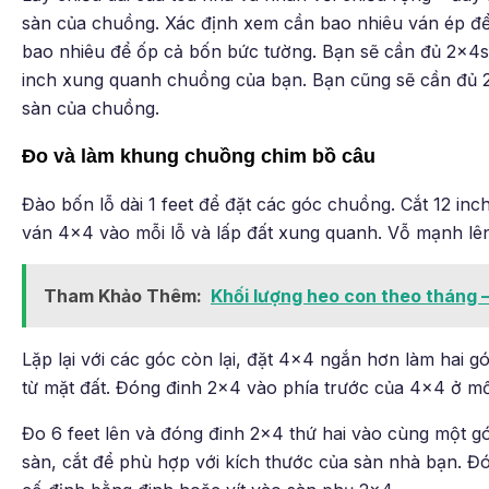
sàn của chuồng. Xác định xem cần bao nhiêu ván ép để
bao nhiêu để ốp cả bốn bức tường. Bạn sẽ cần đủ 2x4s
inch xung quanh chuồng của bạn. Bạn cũng sẽ cần đủ 2
sàn của chuồng.
Đo và làm khung chuồng chim bồ câu
Đào bốn lỗ dài 1 feet để đặt các góc chuồng. Cắt 12 inc
ván 4×4 vào mỗi lỗ và lấp đất xung quanh. Vỗ mạnh lên
Tham Khảo Thêm:
Khối lượng heo con theo tháng 
Lặp lại với các góc còn lại, đặt 4×4 ngắn hơn làm hai g
từ mặt đất. Đóng đinh 2×4 vào phía trước của 4×4 ở mốc 
Đo 6 feet lên và đóng đinh 2×4 thứ hai vào cùng một 
sàn, cắt để phù hợp với kích thước của sàn nhà bạn. Đ