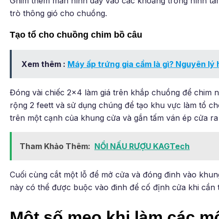
Ghim thêm màn hình dây vào các khoảng trống hình tam
trò thông gió cho chuồng.
Tạo tổ cho chuồng chim bồ câu
Xem thêm :
Máy ấp trứng gia cầm là gì? Nguyên lý
Đóng vài chiếc 2×4 làm giá trên khắp chuồng để chim ng
rộng 2 feett và sử dụng chúng để tạo khu vực làm tổ c
trên một cạnh của khung cửa và gắn tấm ván ép cửa ra
Tham Khảo Thêm:
NỒI NẤU RƯỢU KAGTech
Cuối cùng cắt một lỗ để mở cửa và đóng đinh vào khun
này có thể được buộc vào đinh để cố định cửa khi cần t
Một số mẹo khi làm các m