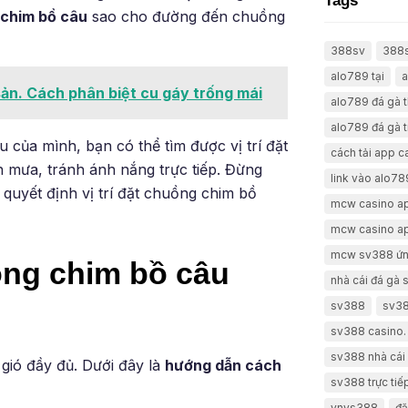
Tags
 chim bồ câu
sao cho đường đến chuồng
388sv
388
alo789 tại
a
sản. Cách phân biệt cu gáy trống mái
alo789 đá gà 
alo789 đá gà t
của mình, bạn có thể tìm được vị trí đặt
cách tải app 
h mưa, tránh ánh nắng trực tiếp. Đừng
link vào alo78
 quyết định vị trí đặt chuồng chim bồ
mcw casino a
mcw casino a
mcw sv388 ứn
ng chim bồ câu
nhà cái đá gà
sv388
sv38
sv388 casino.
sv388 nhà cái 
gió đầy đủ. Dưới đây là
hướng dẫn cách
sv388 trực tiế
vnvs388
đă