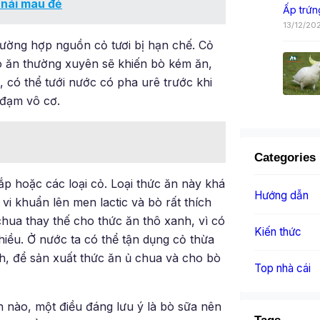
 nái mau đẻ
Ấp trứn
13/12/20
rường hợp nguồn cỏ tươi bị hạn chế. Cỏ
ho ăn thường xuyên sẽ khiến bò kém ăn,
 có thể tưới nước có pha urê trước khi
 đạm vô cơ.
Categories
p hoặc các loại cỏ. Loại thức ăn này khá
Hướng dẫn
vi khuẩn lên men lactic và bò rất thích
hua thay thế cho thức ăn thô xanh, vì có
Kiến thức
nhiều. Ở nước ta có thể tận dụng cỏ thừa
h, để sản xuất thức ăn ủ chua và cho bò
Top nhà cái
h nào, một điều đáng lưu ý là bò sữa nên