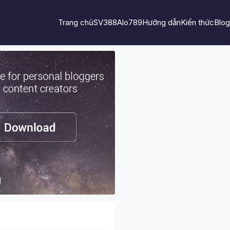
Trang chủ
SV388
Alo789
Hướng dẫn
Kiến thức
Blog