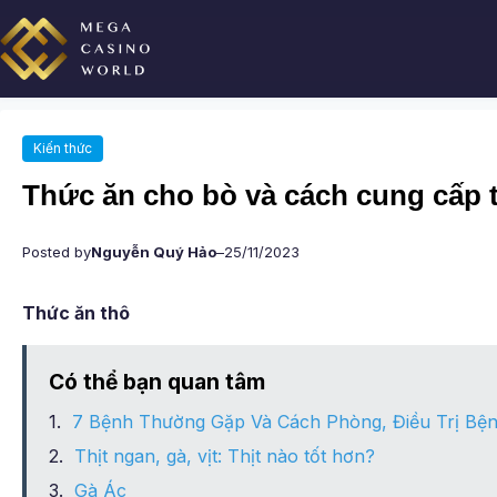
Chuyển
đến
phần
nội
dung
Kiến thức
Thức ăn cho bò và cách cung cấp 
Posted by
Nguyễn Quý Hảo
–
25/11/2023
Thức ăn thô
Có thể bạn quan tâm
7 Bệnh Thường Gặp Và Cách Phòng, Điều Trị Bệ
Thịt ngan, gà, vịt: Thịt nào tốt hơn?
Gà Ác