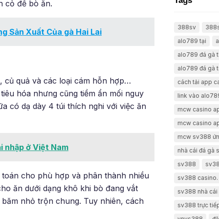
Tags
n cỏ để bò ăn.
388sv
388
ng Sản Xuất Của gà Hai Lai
alo789 tại
a
alo789 đá gà 
alo789 đá gà t
, củ quả và các loại cám hỗn hợp…
cách tải app 
 tiêu hóa nhưng cũng tiềm ẩn mối nguy
link vào alo78
a có dạ dày 4 túi thích nghi với việc ăn
mcw casino a
mcw casino a
mcw sv388 ứn
ại nhập ở Việt Nam
nhà cái đá gà
sv388
sv38
h toán cho phù hợp và phân thành nhiều
sv388 casino.
cho ăn dưới dạng khô khi bò đang vắt
sv388 nhà cái 
ô băm nhỏ trộn chung. Tuy nhiên, cách
sv388 trực tiế
vnvs388
đă