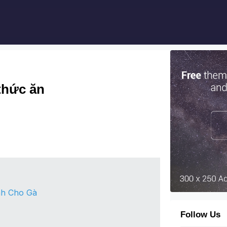
thức ăn
nh Cho Gà
Follow Us