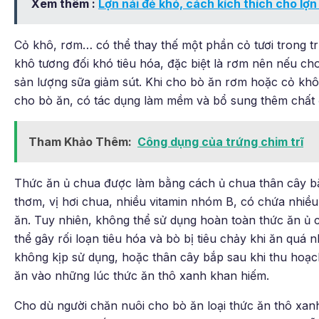
Xem thêm :
Lợn nái đẻ khó, cách kích thích cho lợn
Cỏ khô, rơm… có thể thay thế một phần cỏ tươi trong t
khô tương đối khó tiêu hóa, đặc biệt là rơm nên nếu c
sản lượng sữa giảm sút. Khi cho bò ăn rơm hoặc cỏ khô,
cho bò ăn, có tác dụng làm mềm và bổ sung thêm chất
Tham Khảo Thêm:
Công dụng của trứng chim trĩ
Thức ăn ủ chua được làm bằng cách ủ chua thân cây bắ
thơm, vị hơi chua, nhiều vitamin nhóm B, có chứa nhiều 
ăn. Tuy nhiên, không thể sử dụng hoàn toàn thức ăn ủ c
thể gây rối loạn tiêu hóa và bò bị tiêu chảy khi ăn quá 
không kịp sử dụng, hoặc thân cây bắp sau khi thu hoạc
ăn vào những lúc thức ăn thô xanh khan hiếm.
Cho dù người chăn nuôi cho bò ăn loại thức ăn thô xan