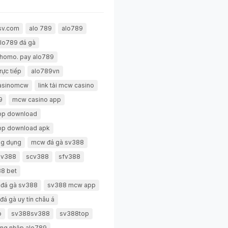
sv.com
alo 789
alo789
lo789 đá gà
thomo. pay alo789
rực tiếp
alo789vn
casinomcw
link tải mcw casino
9
mcw casino app
pp download
pp download apk
g dụng
mcw đá gà sv388
 sv388
scv388
sfv388
8 bet
 đá gà sv388
sv388 mcw app
đá gà uy tín châu á
p
sv388sv388
sv388top
ng nhập alo789