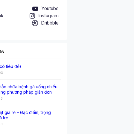
Youtube
ok
Instagram
Dribbble
ts
có tiêu đề)
23
ẫn chữa bệnh gà uống nhiều
ằng phương pháp giản đơn
23
hịt giá rẻ – Đặc điểm, trọng
à tre
23