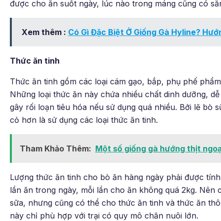
được cho ăn suốt ngày, lúc nào trong máng cũng có sẵ
Xem thêm :
Có Gì Đặc Biệt Ở Giống Gà Hyline? Hướ
Thức ăn tinh
Thức ăn tinh gồm các loại cám gạo, bắp, phụ phế phẩm
Những loại thức ăn này chứa nhiều chất dinh dưỡng, dễ
gây rối loạn tiêu hóa nếu sử dụng quá nhiều. Bởi lẽ bò sữ
cỏ hơn là sử dụng các loại thức ăn tinh.
Tham Khảo Thêm:
Một số giống gà hướng thịt ngo
Lượng thức ăn tinh cho bò ăn hàng ngày phải được tín
lần ăn trong ngày, mỗi lần cho ăn không quá 2kg. Nên 
sữa, nhưng cũng có thể cho thức ăn tinh và thức ăn th
này chỉ phù hợp với trại có quy mô chăn nuôi lớn.