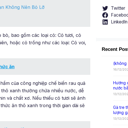
ạn Không Nên Bỏ Lỡ
Twitter
Facebo
LinkedIn
bò, bao gồm các loại cỏ: Cỏ tươi, cỏ
iên, hoặc cỏ trồng như các loại: Cỏ voi,
Recent Pos
(không 
hức ăn
16/12/20
 phẩm của công nghiệp chế biến rau quả
Hướng d
nước b
n thô xanh thường chứa nhiều nước, dễ
13/12/20
in và chất xơ. Nếu thiếu cỏ tươi sẽ ảnh
hức ăn thô xanh trong thời gian dài sẽ
Gà tre t
lượng g
13/12/20