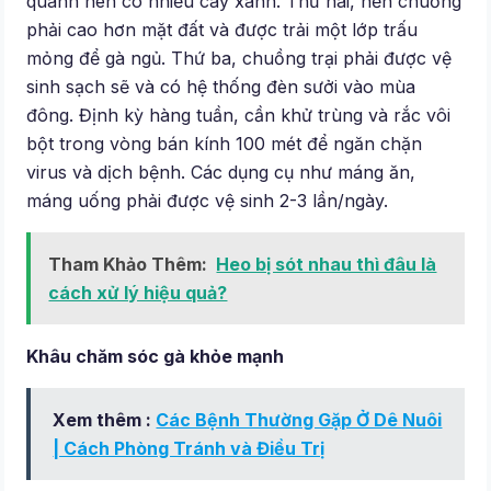
quanh nên có nhiều cây xanh. Thứ hai, nền chuồng
phải cao hơn mặt đất và được trải một lớp trấu
mỏng để gà ngủ. Thứ ba, chuồng trại phải được vệ
sinh sạch sẽ và có hệ thống đèn sưởi vào mùa
đông. Định kỳ hàng tuần, cần khử trùng và rắc vôi
bột trong vòng bán kính 100 mét để ngăn chặn
virus và dịch bệnh. Các dụng cụ như máng ăn,
máng uống phải được vệ sinh 2-3 lần/ngày.
Tham Khảo Thêm:
Heo bị sót nhau thì đâu là
cách xử lý hiệu quả?
Khâu chăm sóc gà khỏe mạnh
Xem thêm :
Các Bệnh Thường Gặp Ở Dê Nuôi
| Cách Phòng Tránh và Điều Trị