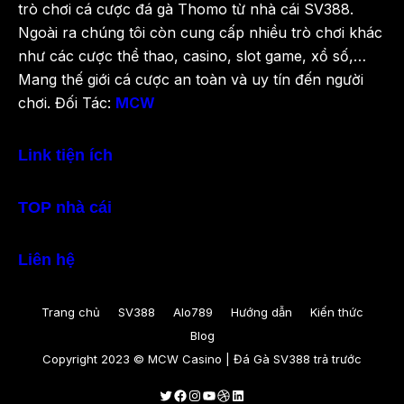
trò chơi cá cược đá gà Thomo từ nhà cái SV388.
Ngoài ra chúng tôi còn cung cấp nhiều trò chơi khác
như các cược thể thao, casino, slot game, xổ số,…
Mang thế giới cá cược an toàn và uy tín đến người
chơi. Đối Tác:
MCW
Link tiện ích
TOP nhà cái
Liên hệ
Trang chủ
SV388
Alo789
Hướng dẫn
Kiến thức
Blog
Copyright 2023 © MCW Casino | Đá Gà SV388 trả trước
Twitter
Facebook
Instagram
Youtube
Dribbble
LinkedIn