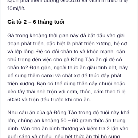
sạch pha thêm đường Glucozo và Vitamin theo tỉ lệ
10ml/lít.
Gà từ 2 – 6 tháng tuổi
Gà trong khoảng thời gian này đã bắt đầu vào giai
đoạn phát triển, đặc biệt là phát triển xương, hệ cơ
và lớp lông. Để có đôi chân to và khỏe mạnh, cần
chú trọng đến việc cho gà Đông Tảo ăn gì để có
chân to? Đơn giản, ngoài thức ăn giàu tinh bột, hãy
bổ sung thêm canxi và chất xơ để thúc đẩy phát
triển xương. Bạn có thể dùng thân cây chuối hoặc
bèo tây thái nhỏ trộn với cơm, thóc, cám theo tỉ lệ
50:50 và trộn đều trước khi cho ăn.
Nhu cầu ăn của gà Đông Tảo trong độ tuổi này khá
lớn, chúng ăn khoảng 50 – 60 gram thức ăn trung
bình. Vẫn cho ăn bình thường và kiểm tra 2 lần vào
buổi sáng và chiều, nếu hết thức ăn thì bổ sung