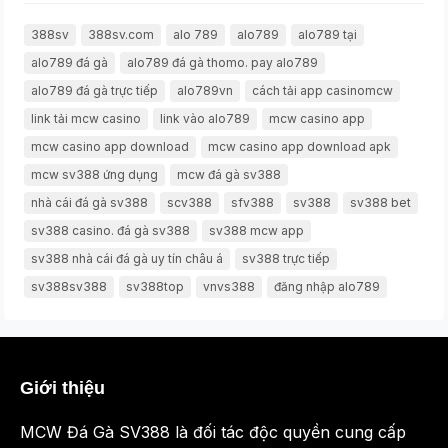
388sv
388sv.com
alo 789
alo789
alo789 tại
alo789 đá gà
alo789 đá gà thomo. pay alo789
alo789 đá gà trực tiếp
alo789vn
cách tải app casinomcw
link tải mcw casino
link vào alo789
mcw casino app
mcw casino app download
mcw casino app download apk
mcw sv388 ứng dụng
mcw đá gà sv388
nhà cái đá gà sv388
scv388
sfv388
sv388
sv388 bet
sv388 casino. đá gà sv388
sv388 mcw app
sv388 nhà cái đá gà uy tín châu á
sv388 trực tiếp
sv388sv388
sv388top
vnvs388
đăng nhập alo789
Giới thiệu
MCW Đá Gà SV388 là đối tác độc quyền cung cấp