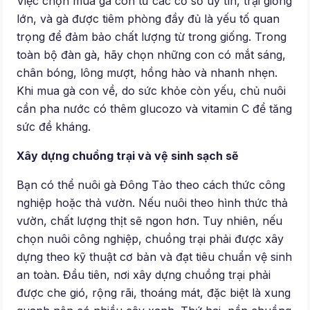
Việc chọn mua gà con từ các cơ sở uy tín, trại giống
lớn, và gà được tiêm phòng đầy đủ là yếu tố quan
trọng để đảm bảo chất lượng từ trong giống. Trong
toàn bộ đàn gà, hãy chọn những con có mắt sáng,
chân bóng, lông mượt, hồng hào và nhanh nhẹn.
Khi mua gà con về, do sức khỏe còn yếu, chủ nuôi
cần pha nước có thêm glucozo và vitamin C để tăng
sức đề kháng.
Xây dựng chuồng trại và vệ sinh sạch sẽ
Bạn có thể nuôi gà Đông Tảo theo cách thức công
nghiệp hoặc thả vườn. Nếu nuôi theo hình thức thả
vườn, chất lượng thịt sẽ ngon hơn. Tuy nhiên, nếu
chọn nuôi công nghiệp, chuồng trại phải được xây
dựng theo kỹ thuật cơ bản và đạt tiêu chuẩn vệ sinh
an toàn. Đầu tiên, nơi xây dựng chuồng trại phải
được che gió, rộng rãi, thoáng mát, đặc biệt là xung