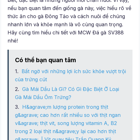
biết, đặc biệt là những người mới chăn nuôi. Vì vậy,
nếu bạn quan tâm đến giống gà này, việc hiểu rõ về
thức ăn cho gà Đông Tảo và cách nuôi để chúng
nhanh lớn và khỏe mạnh là vô cùng quan trọng.
Hãy cùng tìm hiểu chi tiết với MCW Đá gà SV388
nhé!
Có thể bạn quan tâm
Bất ngờ với những lợi ích sức khỏe vượt trội
của trứng cút
Gà Mái Dầu Là Gì? Có Gì Đặc Biệt Ở Loại
Gà Mái Dầu Ôm Trứng?
H&agrave;m lượng protein trong thịt
g&agrave; cao hơn rất nhiều so với thịt ngan
v&agrave; thịt vit, song lượng vitamin A, B2
trong 2 loại thịt n&agrave;y lại cao hơn thịt
g&agrave;. | Vịt quay tiêu Trần Quang Ký