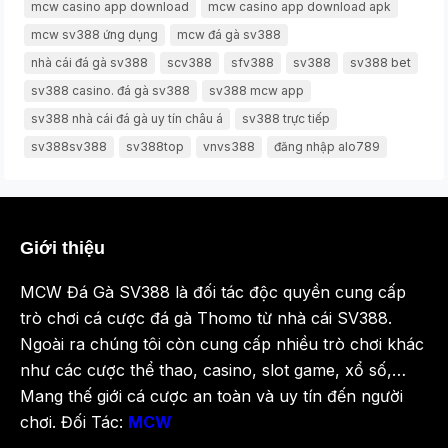
mcw casino app download
mcw casino app download apk
mcw sv388 ứng dụng
mcw đá gà sv388
nhà cái đá gà sv388
scv388
sfv388
sv388
sv388 bet
sv388 casino. đá gà sv388
sv388 mcw app
sv388 nhà cái đá gà uy tín châu á
sv388 trực tiếp
sv388sv388
sv388top
vnvs388
đăng nhập alo789
Giới thiệu
MCW Đá Gà SV388 là đối tác độc quyền cung cấp
trò chơi cá cược đá gà Thomo từ nhà cái SV388.
Ngoài ra chúng tôi còn cung cấp nhiều trò chơi khác
như các cược thể thao, casino, slot game, xổ số,…
Mang thế giới cá cược an toàn và uy tín đến người
chơi. Đối Tác:
MCW