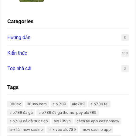
Categories
Hướng dẫn
5
Kiến thức
919
Top nhà cái
2
Tags
388sv
388sv.com
alo 789
alo789
alo789 tại
alo789 đá gà
alo789 đá gà thomo. pay alo789
alo789 đá gà trực tiếp
alo789vn
cách tải app casinomcw
link tải mcw casino
link vào alo789
mcw casino app