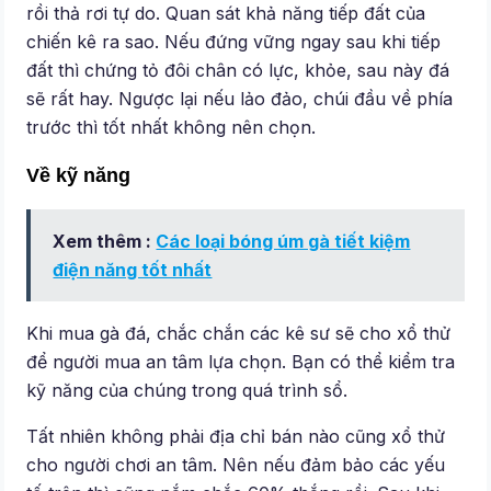
rồi thả rơi tự do. Quan sát khả năng tiếp đất của
chiến kê ra sao. Nếu đứng vững ngay sau khi tiếp
đất thì chứng tỏ đôi chân có lực, khỏe, sau này đá
sẽ rất hay. Ngược lại nếu lảo đảo, chúi đầu về phía
trước thì tốt nhất không nên chọn.
Về kỹ năng
Xem thêm :
Các loại bóng úm gà tiết kiệm
điện năng tốt nhất
Khi mua gà đá, chắc chắn các kê sư sẽ cho xổ thử
để người mua an tâm lựa chọn. Bạn có thể kiểm tra
kỹ năng của chúng trong quá trình sổ.
Tất nhiên không phải địa chỉ bán nào cũng xổ thử
cho người chơi an tâm. Nên nếu đảm bảo các yếu