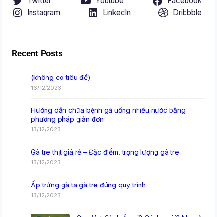
Twitter
Youtube
Facebook
Instagram
LinkedIn
Dribbble
Recent Posts
(không có tiêu đề)
16/12/2023
Hướng dẫn chữa bệnh gà uống nhiều nước bằng
phương pháp giản đơn
13/12/2023
Gà tre thịt giá rẻ – Đặc điểm, trọng lượng gà tre
13/12/2023
Ấp trứng gà ta gà tre đúng quy trình
13/12/2023