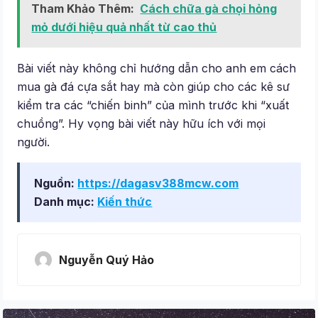
Tham Khảo Thêm:
Cách chữa gà chọi hỏng
mỏ dưới hiệu quả nhất từ cao thủ
Bài viết này không chỉ hướng dẫn cho anh em cách
mua gà đá cựa sắt hay mà còn giúp cho các kê sư
kiểm tra các “chiến binh” của mình trước khi “xuất
chuồng”. Hy vọng bài viết này hữu ích với mọi
người.
Nguồn:
https://dagasv388mcw.com
Danh mục:
Kiến thức
Nguyễn Quý Hảo