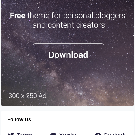
Follow Us