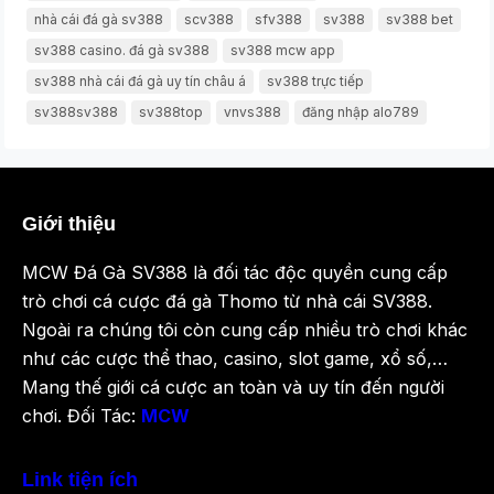
nhà cái đá gà sv388
scv388
sfv388
sv388
sv388 bet
sv388 casino. đá gà sv388
sv388 mcw app
sv388 nhà cái đá gà uy tín châu á
sv388 trực tiếp
sv388sv388
sv388top
vnvs388
đăng nhập alo789
Giới thiệu
MCW Đá Gà SV388 là đối tác độc quyền cung cấp
trò chơi cá cược đá gà Thomo từ nhà cái SV388.
Ngoài ra chúng tôi còn cung cấp nhiều trò chơi khác
như các cược thể thao, casino, slot game, xổ số,…
Mang thế giới cá cược an toàn và uy tín đến người
chơi. Đối Tác:
MCW
Link tiện ích