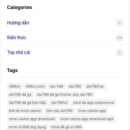
Categories
Hướng dẫn
5
Kiến thức
919
Top nhà cái
2
Tags
388sv
388sv.com
alo 789
alo789
alo789 tại
alo789 đá gà
alo789 đá gà thomo. pay alo789
alo789 đá gà trực tiếp
alo789vn
cách tải app casinomcw
link tải mcw casino
link vào alo789
mcw casino app
mcw casino app download
mcw casino app download apk
mcw sv388 ứng dụng
mcw đá gà sv388