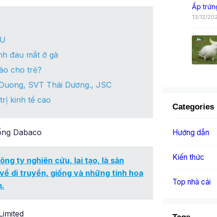
Ấp trứn
13/12/20
ỂU
nh đau mắt ở gà
nào cho trẻ?
ai Duong, SVT Thái Dương., JSC
trị kinh tế cao
Categories
iống Dabaco
Hướng dẫn
Kiến thức
ty nghiên cứu, lai tạo, là sản
về di truyền, giống và những tinh hoa
Top nhà cái
m.
imited