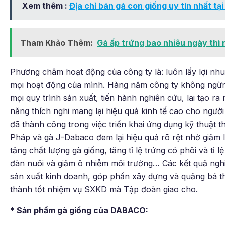
Xem thêm :
Địa chỉ bán gà con giống uy tín nhất t
Tham Khảo Thêm:
Gà ấp trứng bao nhiêu ngày thì 
Phương châm hoạt động của công ty là: luôn lấy lợi nh
mọi hoạt động của mình. Hàng năm công ty không ngừng 
mọi quy trình sản xuất, tiến hành nghiên cứu, lai tạo r
năng thích nghi mang lại hiệu quả kinh tế cao cho người
đã thành công trong việc triển khai ứng dụng kỹ thuật 
Pháp và gà J-Dabaco đem lại hiệu quả rõ rệt nhờ giảm 
tăng chất lượng gà giống, tăng tỉ lệ trứng có phôi và tỉ 
đàn nuôi và giảm ô nhiễm môi trường… Các kết quả ngh
sản xuất kinh doanh, góp phần xây dựng và quảng bá 
thành tốt nhiệm vụ SXKD mà Tập đoàn giao cho.
* Sản phẩm gà giống của DABACO: