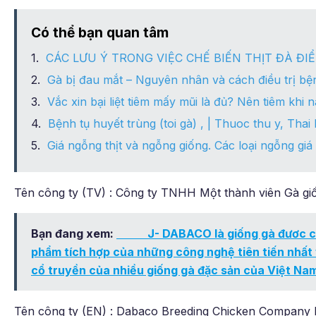
Có thể bạn quan tâm
CÁC LƯU Ý TRONG VIỆC CHẾ BIẾN THỊT ĐÀ ĐI
Gà bị đau mắt – Nguyên nhân và cách điều trị bệ
Vắc xin bại liệt tiêm mấy mũi là đủ? Nên tiêm khi 
Bệnh tụ huyết trùng (toi gà) , | Thuoc thu y, Th
Giá ngỗng thịt và ngỗng giống. Các loại ngỗng giá 
Tên công ty (TV) : Công ty TNHH Một thành viên Gà g
Bạn đang xem:
J- DABACO là giống gà đươc công 
phẩm tích hợp của những công nghệ tiên tiến nhất 
cổ truyền của nhiều giống gà đặc sản của Việt Na
Tên công ty (EN) : Dabaco Breeding Chicken Company L