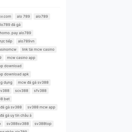
sv.com
alo 789
alo789
lo789 đá gà
thomo. pay alo789
rực tiếp
alo789vn
casinomcw
link tải mcw casino
9
mcw casino app
pp download
pp download apk
g dụng
mcw đá gà sv388
 sv388
scv388
sfv388
8 bet
 đá gà sv388
sv388 mcw app
đá gà uy tín châu á
p
sv388sv388
sv388top
ng nhập alo789