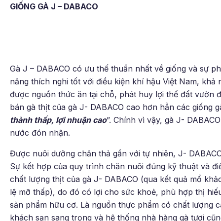
GIỐNG GÀ J – DABACO
Gà J – DABACO có ưu thế thuần nhất về giống và sự phá
năng thích nghi tốt với điều kiện khí hậu Việt Nam, khả
được nguồn thức ăn tại chỗ, phát huy lợi thế đất vườn đồ
bán gà thịt của gà J- DABACO cao hơn hẳn các giống gà
thành thấp, lợi nhuận cao
”. Chính vì vậy, gà J- DABACO
nước đón nhận.
Được nuôi dưỡng chăn thả gần với tự nhiên, J- DABACO p
Sự kết hợp của quy trình chăn nuôi đúng kỹ thuật và đi
chất lượng thịt của gà J- DABACO (qua kết quả mổ khảo sá
lệ mỡ thấp), do đó có lợi cho sức khoẻ, phù hợp thị hiế
sản phẩm hữu cơ. Là nguồn thực phẩm có chất lượng ca
khách sạn sang trọng và hệ thống nhà hàng gà tươi cũn