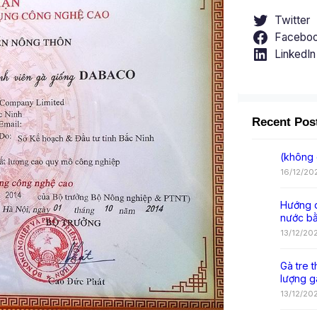
Twitter
Facebo
LinkedIn
Recent Pos
(không 
16/12/20
Hướng d
nước b
13/12/20
Gà tre t
lượng g
13/12/20