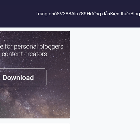
Trang chủ
SV388
Alo789
Hướng dẫn
Kiến thức
Blog