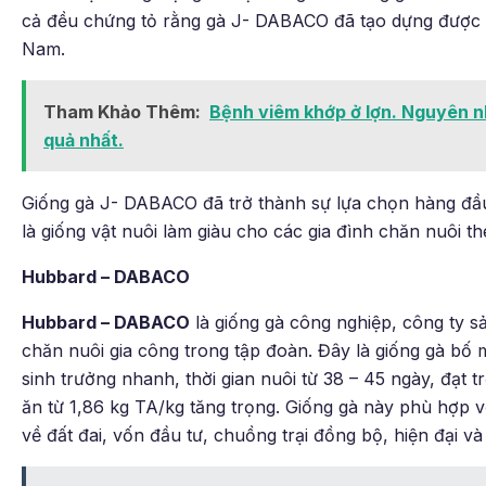
cả đều chứng tỏ rằng gà J- DABACO đã tạo dựng được tê
Nam.
Tham Khảo Thêm:
Bệnh viêm khớp ở lợn. Nguyên nh
quả nhất.
Giống gà J- DABACO đã trở thành sự lựa chọn hàng đầu
là giống vật nuôi làm giàu cho các gia đình chăn nuôi the
Hubbard – DABACO
Hubbard – DABACO
là giống gà công nghiệp, công ty s
chăn nuôi gia công trong tập đoàn. Đây là giống gà b
sinh trưởng nhanh, thời gian nuôi từ 38 – 45 ngày, đạt tr
ăn từ 1,86 kg TA/kg tăng trọng. Giống gà này phù hợp v
về đất đai, vốn đầu tư, chuồng trại đồng bộ, hiện đại v