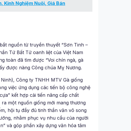
, Kinh Nghiệm Nuôi, Giá Bán
 bắt nguồn từ truyền thuyết “Sơn Tinh –
 thần Tứ Bất Tử oanh liệt của Việt Nam
g toàn đã tìm được “Voi chín ngà, gà
 lấy được nàng Công chúa Mỵ Nương.
c Ninh), Công ty TNHH MTV Gà giống
ng việc ứng dụng các tiến bộ công nghệ
 cựa” kết hợp cải tiến nâng cấp chất
ạo ra một nguồn giống mới mang thương
m, hội tụ đầy đủ tinh thần văn võ song
Tướng, nhằm phục vụ nhu cầu của người
ồn” và góp phần xây dựng văn hóa tâm