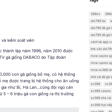
Tags
388sv
388
alo789 tại
a
alo789 đá gà 
alo789 đá gà t
 và kiểm soát viên
cách tải app 
link vào alo78
ược thành lập năm 1996, năm 2010 được
mcw casino a
MTV gà giống DABACO do Tập đoàn
mcw casino a
mcw sv388 ứn
80.000 con gà giống bố mẹ, có hệ thống
nhà cái đá gà
 bố mẹ được trang bị hệ thống cho ăn uống
sv388
sv38
c gia như Bỉ, Hà Lan…cùng đội ngũ cán
sv388 casino.
5 – 6 triệu gà con giống ra thị trường
sv388 nhà cái 
sv388 trực tiế
vnvs388
đă