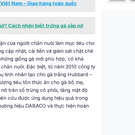
ại Việt Nam – Giao hàng toàn quốc
nở? Cách nhận biết trứng gà sắp nở
uận của người chăn nuôi làm mục tiêu cho
cập nhật, cải tiến và giám sát chặt chẽ
a những giống gà mới phù hợp, có khả
 chăn nuôi. Đặc biệt, từ năm 2010 công ty
thụ tinh nhân tạo cho gà trắng Hubbard –
lượng tiêu tốn thức ăn cho gà bố mẹ,
lệ nở trên số trứng có phôi, tăng mật độ
iên cứu được ứng dụng hiệu quả trong
thương hiệu DABACO và thực hiện hoàn