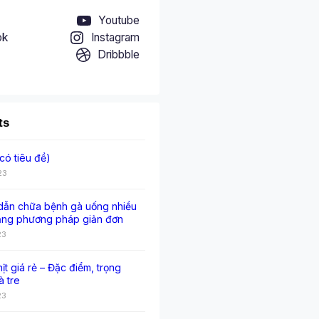
Youtube
ok
Instagram
Dribbble
ts
có tiêu đề)
23
ẫn chữa bệnh gà uống nhiều
ằng phương pháp giản đơn
23
hịt giá rẻ – Đặc điểm, trọng
à tre
23