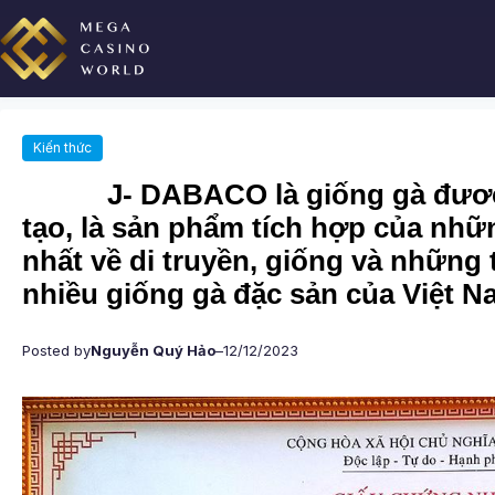
Chuyển
đến
phần
nội
dung
Kiến thức
J- DABACO là giống gà đươc cô
tạo, là sản phẩm tích hợp của nhữ
nhất về di truyền, giống và những 
nhiều giống gà đặc sản của Việt N
Posted by
Nguyễn Quý Hảo
–
12/12/2023