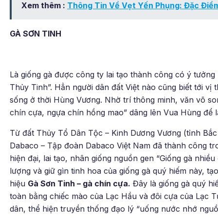
Xem thêm :
Thông Tin Về Vẹt Yến Phụng: Đặc Điểm
GÀ SƠN TINH
Là giống gà được công ty lai tạo thành công có ý tưởng
Thủy Tinh”. Hẳn người dân đất Việt nào cũng biết tới vị
sống ở thời Hùng Vương. Nhờ trí thông minh, văn võ son
chín cựa, ngựa chín hồng mao” dâng lên Vua Hùng để
Từ đất Thủy Tổ Dân Tộc – Kinh Dương Vương (tỉnh Bắ
Dabaco – Tập đoàn Dabaco Việt Nam đã thành công tro
hiện đại, lai tạo, nhân giống nguồn gen “Giống gà nhiều
lượng và giữ gìn tinh hoa của giống gà quý hiếm này, t
hiệu
Gà
Sơn Tinh – gà chín cựa.
Đây là giống gà quý hiế
toàn bằng chiếc mào của Lạc Hầu và đôi cựa của Lạc 
dân, thể hiện truyền thống đạo lý “uống nước nhớ ngu