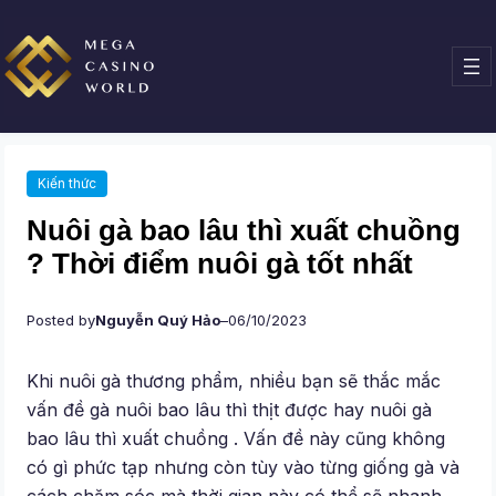
Chuyển
đến
phần
nội
dung
Kiến thức
Nuôi gà bao lâu thì xuất chuồng
? Thời điểm nuôi gà tốt nhất
Posted by
Nguyễn Quý Hảo
–
06/10/2023
Khi nuôi gà thương phẩm, nhiều bạn sẽ thắc mắc
vấn đề gà nuôi bao lâu thì thịt được hay nuôi gà
bao lâu thì xuất chuồng . Vấn đề này cũng không
có gì phức tạp nhưng còn tùy vào từng giống gà và