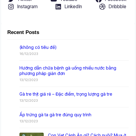
Instagram
LinkedIn
Dribbble
Recent Posts
(không có tiêu đề)
16/12/2023
Hướng dẫn chữa bệnh gà uống nhiều nước bằng
phương pháp giản đơn
13/12/2023
Gà tre thịt giá rẻ – Đặc điểm, trọng lượng gà tre
13/12/2023
Ấp trứng gà ta gà tre đúng quy trình
13/12/2023
Con Vẹt Cảnh Ăn gì? Cách nuôi? Mua ở