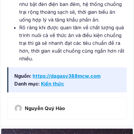
như bật đèn điện ban đêm, hệ thống chuồng
trại rộng thoáng sạch sẽ, thời gian biểu ăn
uống hợp lý và tăng khẩu phần ăn.
Rõ ràng khi được quan tâm về chất lượng quá
trình nuôi cả về thức ăn và điều kiện chuồng
trại thì gà sẽ nhanh đạt các tiêu chuẩn đề ra
hơn, thời gian xuất chuồng cũng ngắn hơn rất
nhiều.
Nguồn:
https://dagasv388mcw.com
Danh mục:
Kiến thức
Nguyễn Quý Hảo