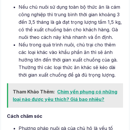
Nếu chủ nuôi sử dụng toàn bộ thức ăn là cám
công nghiệp thì trung bình thời gian khoảng 3
đến 3,5 tháng là gà đạt trọng lượng tầm 1,5 kg,
có thể xuất chuồng bán cho khách hàng. Gà
nuôi theo cách này khá nhanh và ổn định.
Nếu trong quá trình nuôi, chủ trại cho thêm
các loại khác vào khẩu phần ăn thì sẽ ảnh
hưởng lớn đến thời gian xuất chuồng của gà.
Thường thì các loại thức ăn khác sẽ kéo dài
thời gian xuất chuồng để gà đủ trọng lượng.
Tham Khảo Thêm:
Chim yến phụng có những
loại nào được yêu thích? Giá bao nhiêu?
Cách chăm sóc
Phương pháp nuôi gà của chủ hộ là yếu tố