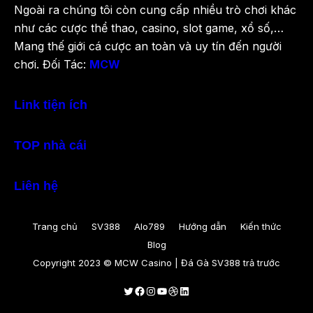
Ngoài ra chúng tôi còn cung cấp nhiều trò chơi khác
như các cược thể thao, casino, slot game, xổ số,…
Mang thế giới cá cược an toàn và uy tín đến người
chơi. Đối Tác:
MCW
Link tiện ích
TOP nhà cái
Liên hệ
Trang chủ
SV388
Alo789
Hướng dẫn
Kiến thức
Blog
Copyright 2023 © MCW Casino | Đá Gà SV388 trả trước
Twitter
Facebook
Instagram
Youtube
Dribbble
LinkedIn