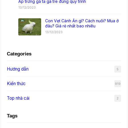
Ấp trứng gà ta gà tre đúng quy trình
13/12/2023
Con Vẹt Cảnh Ăn gì? Cách nuôi? Mua ở
đâu? Giá rẻ nhất bao nhiêu
13/12/2023
Categories
Hướng dẫn
5
Kiến thức
919
Top nhà cái
2
Tags