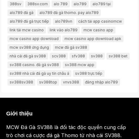
388sv
388sv.com
alo 789
alo789
alo789 tại
alo789 đá gà
alo789 đá gà thomo. pay alo789
alo789 đá gà trực tiếp
alo789vn
cách tải app casinomcw
link tải mcw casino
link vào alo789
mcw casino app
mcw casino app download
mcw casino app download apk
mcw sv388 ứng dụng
mcw đá gà sv388
nhà cái đá gà sv388
scv388
sfv388
sv388
sv388 bet
sv388 casino. đá gà sv388
sv388 mcw app
sv388 nhà cái đá gà uy tín châu á
sv388 trực tiếp
sv388sv388
sv388top
vnvs388
đăng nhập alo789
Giới thiệu
MCW Đá Gà SV388 là đối tác độc quyền cung cấp
trò chơi cá cược đá gà Thomo từ nhà cái SV388.