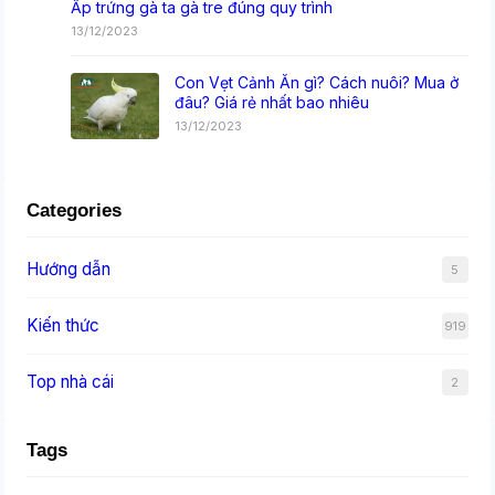
Ấp trứng gà ta gà tre đúng quy trình
13/12/2023
Con Vẹt Cảnh Ăn gì? Cách nuôi? Mua ở
đâu? Giá rẻ nhất bao nhiêu
13/12/2023
Categories
Hướng dẫn
5
Kiến thức
919
Top nhà cái
2
Tags