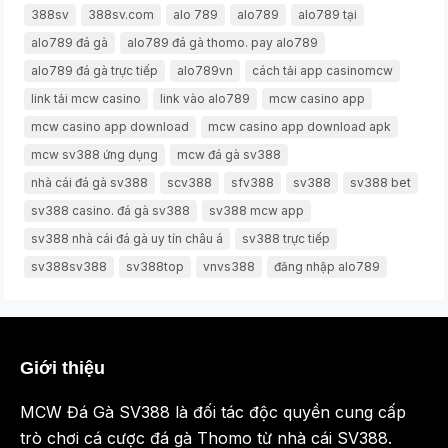
388sv
388sv.com
alo 789
alo789
alo789 tại
alo789 đá gà
alo789 đá gà thomo. pay alo789
alo789 đá gà trực tiếp
alo789vn
cách tải app casinomcw
link tải mcw casino
link vào alo789
mcw casino app
mcw casino app download
mcw casino app download apk
mcw sv388 ứng dụng
mcw đá gà sv388
nhà cái đá gà sv388
scv388
sfv388
sv388
sv388 bet
sv388 casino. đá gà sv388
sv388 mcw app
sv388 nhà cái đá gà uy tín châu á
sv388 trực tiếp
sv388sv388
sv388top
vnvs388
đăng nhập alo789
Giới thiệu
MCW Đá Gà SV388 là đối tác độc quyền cung cấp
trò chơi cá cược đá gà Thomo từ nhà cái SV388.