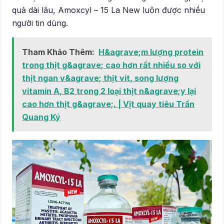
quả dài lâu, Amoxcyl – 15 La New luôn được nhiều
người tin dùng.
Tham Khảo Thêm:
H&agrave;m lượng protein
trong thịt g&agrave; cao hơn rất nhiều so với
thịt ngan v&agrave; thịt vit, song lượng
vitamin A, B2 trong 2 loại thịt n&agrave;y lại
cao hơn thịt g&agrave;. | Vịt quay tiêu Trần
Quang Ký