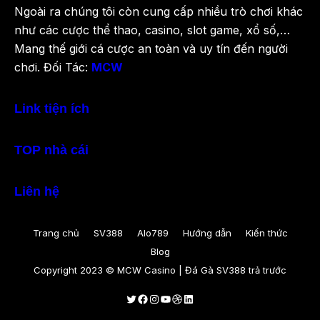
Ngoài ra chúng tôi còn cung cấp nhiều trò chơi khác
như các cược thể thao, casino, slot game, xổ số,…
Mang thế giới cá cược an toàn và uy tín đến người
chơi. Đối Tác:
MCW
Link tiện ích
TOP nhà cái
Liên hệ
Trang chủ
SV388
Alo789
Hướng dẫn
Kiến thức
Blog
Copyright 2023 © MCW Casino | Đá Gà SV388 trả trước
Twitter
Facebook
Instagram
Youtube
Dribbble
LinkedIn