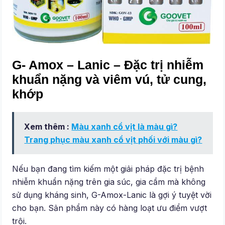
G- Amox – Lanic – Đặc trị nhiễm
khuẩn nặng và viêm vú, tử cung,
khớp
Xem thêm :
Màu xanh cổ vịt là màu gì?
Trang phục màu xanh cổ vịt phối với màu gì?
Nếu bạn đang tìm kiếm một giải pháp đặc trị bệnh
nhiễm khuẩn nặng trên gia súc, gia cầm mà không
sử dụng kháng sinh, G-Amox-Lanic là gợi ý tuyệt vời
cho bạn. Sản phẩm này có hàng loạt ưu điểm vượt
trội.