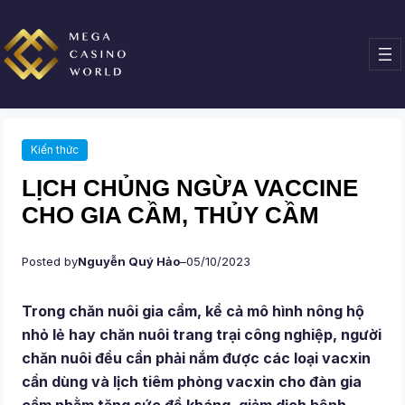
Chuyển
đến
phần
nội
dung
Kiến thức
LỊCH CHỦNG NGỪA VACCINE
CHO GIA CẦM, THỦY CẦM
Posted by
Nguyễn Quý Hảo
–
05/10/2023
Trong chăn nuôi gia cầm, kể cả mô hình nông hộ
nhỏ lẻ hay chăn nuôi trang trại công nghiệp, người
chăn nuôi đều cần phải nắm được các loại vacxin
cần dùng và lịch tiêm phòng vacxin cho đàn gia