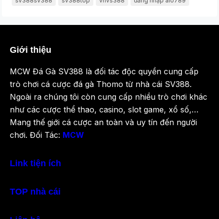
sv388sv388
sv388top
vnvs388
đăng nhập alo789
Giới thiệu
MCW Đá Gà SV388 là đối tác độc quyền cung cấp
trò chơi cá cược đá gà Thomo từ nhà cái SV388.
Ngoài ra chúng tôi còn cung cấp nhiều trò chơi khác
như các cược thể thao, casino, slot game, xổ số,…
Mang thế giới cá cược an toàn và uy tín đến người
chơi. Đối Tác:
MCW
Link tiện ích
TOP nhà cái