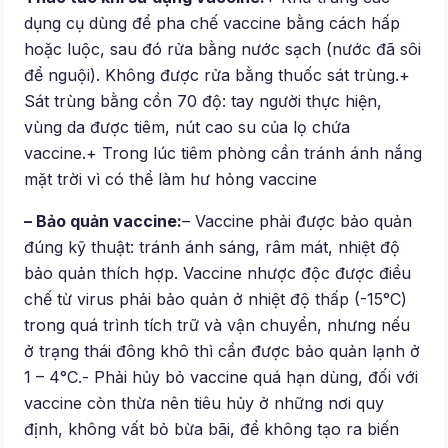
dụng cụ dùng để pha chế vaccine bằng cách hấp
hoặc luộc, sau đó rửa bằng nước sạch (nước đã sôi
để nguội). Không được rửa bằng thuốc sát trùng.+
Sát trùng bằng cồn 70 độ: tay người thực hiện,
vùng da được tiêm, nút cao su của lọ chứa
vaccine.+ Trong lúc tiêm phòng cần tránh ánh nắng
mặt trời vì có thể làm hư hỏng vaccine
– Bảo quản vaccine:
– Vaccine phải được bảo quản
đúng kỹ thuật: tránh ánh sáng, râm mát, nhiệt độ
bảo quản thích hợp. Vaccine nhược độc được điều
chế từ virus phải bảo quản ở nhiệt độ thấp (-15°C)
trong quá trình tích trữ và vận chuyển, nhưng nếu
ở trạng thái đông khô thì cần được bảo quản lạnh ở
1 – 4°C.- Phải hủy bỏ vaccine quá hạn dùng, đối với
vaccine còn thừa nên tiêu hủy ở những nơi quy
định, không vất bỏ bừa bãi, để không tạo ra biến