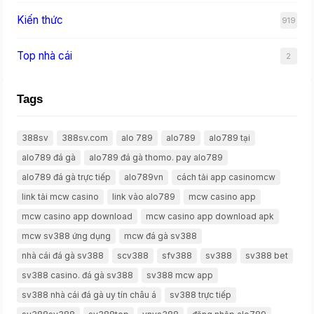
Kiến thức
919
Top nhà cái
2
Tags
388sv
388sv.com
alo 789
alo789
alo789 tại
alo789 đá gà
alo789 đá gà thomo. pay alo789
alo789 đá gà trực tiếp
alo789vn
cách tải app casinomcw
link tải mcw casino
link vào alo789
mcw casino app
mcw casino app download
mcw casino app download apk
mcw sv388 ứng dụng
mcw đá gà sv388
nhà cái đá gà sv388
scv388
sfv388
sv388
sv388 bet
sv388 casino. đá gà sv388
sv388 mcw app
sv388 nhà cái đá gà uy tín châu á
sv388 trực tiếp