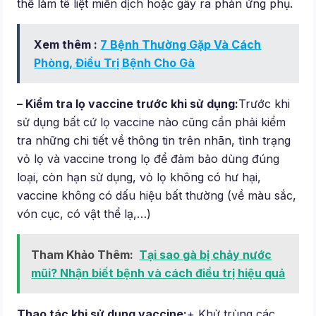
thể làm tê liệt miễn dịch hoặc gây ra phản ứng phụ.
Xem thêm :
7 Bệnh Thường Gặp Và Cách
Phòng, Điều Trị Bệnh Cho Gà
– Kiểm tra lọ vaccine trước khi sử dụng:
Trước khi
sử dụng bất cứ lọ vaccine nào cũng cần phải kiểm
tra những chi tiết về thông tin trên nhãn, tình trạng
vỏ lọ và vaccine trong lọ để đảm bảo dùng đúng
loại, còn hạn sử dụng, vỏ lọ không có hư hại,
vaccine không có dấu hiệu bất thường (về màu sắc,
vón cục, có vật thể lạ,…)
Tham Khảo Thêm:
Tại sao gà bị chảy nước
mũi? Nhận biết bệnh và cách điều trị hiệu quả
Thao tác khi sử dụng vaccine:
+ Khử trùng các