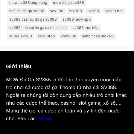
mcw sv388 ứng dụng
mcw đá gà sv388
nhà cái đá gà sv388
scv388
sfv388
sv388
sv388 bet
sv388 casino. đá gà sv388
sv388 mcw app
sv388 nhà cái đá gà uy tín châu á
sv388 trực tiếp
sv388sv388
sv388top
vnvs388
đăng nhập alo789
Giới thiệu
MCW Đá Gà SV388 là đối tác độc quyền cung cấp
trò chơi cá cược đá gà Thomo từ nhà cái SV388.
Ngoài ra chúng tôi còn cung cấp nhiều trò chơi khác
như các cược thể thao, casino, slot game, xổ số,…
Mang thế giới cá cược an toàn và uy tín đến người
chơi. Đối Tác:
MCW