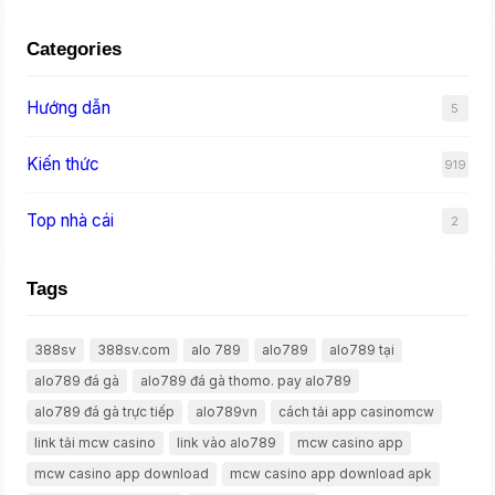
Categories
Hướng dẫn
5
Kiến thức
919
Top nhà cái
2
Tags
388sv
388sv.com
alo 789
alo789
alo789 tại
alo789 đá gà
alo789 đá gà thomo. pay alo789
alo789 đá gà trực tiếp
alo789vn
cách tải app casinomcw
link tải mcw casino
link vào alo789
mcw casino app
mcw casino app download
mcw casino app download apk