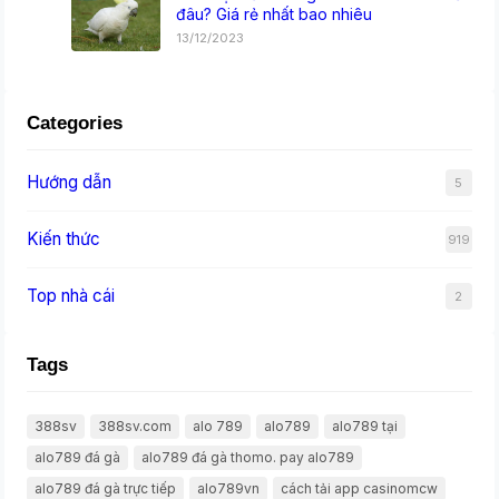
đâu? Giá rẻ nhất bao nhiêu
13/12/2023
Categories
Hướng dẫn
5
Kiến thức
919
Top nhà cái
2
Tags
388sv
388sv.com
alo 789
alo789
alo789 tại
alo789 đá gà
alo789 đá gà thomo. pay alo789
alo789 đá gà trực tiếp
alo789vn
cách tải app casinomcw