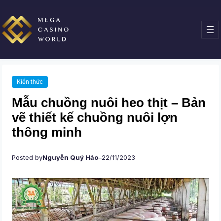
Chuyển
đến
phần
nội
dung
Kiến thức
Mẫu chuồng nuôi heo thịt – Bản
vẽ thiết kế chuồng nuôi lợn
thông minh
Posted by
Nguyễn Quý Hảo
–
22/11/2023