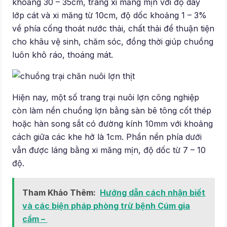
khoảng 30 – 35cm, tráng xi măng mịn với độ dày
lớp cát và xi măng từ 10cm, độ dốc khoảng 1 – 3%
về phía cống thoát nước thải, chất thải để thuận tiện
cho khâu vệ sinh, chăm sóc, đồng thời giúp chuồng
luôn khô ráo, thoáng mát.
Hiện nay, một số trang trại nuôi lợn công nghiệp
còn làm nền chuồng lợn bằng sàn bê tông cốt thép
hoặc hàn song sắt có đường kính 10mm với khoảng
cách giữa các khe hở là 1cm. Phần nền phía dưới
vẫn được láng bằng xi măng mịn, độ dốc từ 7 – 10
độ.
Tham Khảo Thêm:
Hướng dẫn cách nhận biết
và các biện pháp phòng trừ bệnh Cúm gia
cầm –