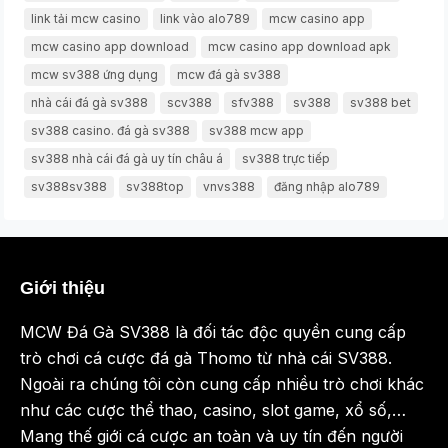
link tải mcw casino
link vào alo789
mcw casino app
mcw casino app download
mcw casino app download apk
mcw sv388 ứng dụng
mcw đá gà sv388
nhà cái đá gà sv388
scv388
sfv388
sv388
sv388 bet
sv388 casino. đá gà sv388
sv388 mcw app
sv388 nhà cái đá gà uy tín châu á
sv388 trực tiếp
sv388sv388
sv388top
vnvs388
đăng nhập alo789
Giới thiệu
MCW Đá Gà SV388 là đối tác độc quyền cung cấp
trò chơi cá cược đá gà Thomo từ nhà cái SV388.
Ngoài ra chúng tôi còn cung cấp nhiều trò chơi khác
như các cược thể thao, casino, slot game, xổ số,…
Mang thế giới cá cược an toàn và uy tín đến người