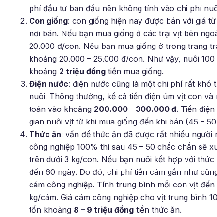
phí đầu tư ban đầu nên không tính vào chi phí nuô
Con giống
: con giống hiện nay được bán với giá từ
nơi bán. Nếu bạn mua giống ở các trại vịt bên ngoà
20.000 đ/con. Nếu bạn mua giống ở trong trang tr
khoảng 20.000 – 25.000 đ/con. Như vậy, nuôi 100 
khoảng
2 triệu đồng
tiền mua giống.
Điện nước
: điện nước cũng là một chi phí rất khó t
nuôi. Thông thường, kể cả tiền điện úm vịt con v
toán vào khoảng
200.000 – 300.000 đ
. Tiền điệ
gian nuôi vịt từ khi mua giống đến khi bán (45 – 5
Thức ăn
: vấn đề thức ăn đã được rất nhiều người 
công nghiệp 100% thì sau 45 – 50 chắc chắn sẽ xu
trên dưới 3 kg/con. Nếu bạn nuôi kết hợp với thức ă
đến 60 ngày. Do đó, chi phí tiền cám gần như cũn
cám công nghiệp. Tính trung bình mỗi con vịt đến 
kg/cám. Giá cám công nghiệp cho vịt trung bình 10
tốn khoảng
8 – 9 triệu đồng
tiền thức ăn.