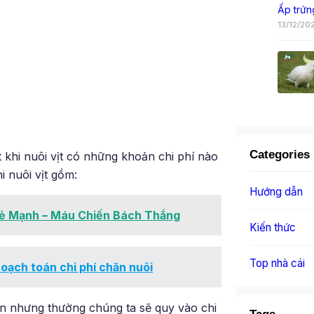
Ấp trứn
13/12/20
Categories
t khi nuôi vịt có những khoản chi phí nào
i nuôi vịt gồm:
Hướng dẫn
oẻ Mạnh – Máu Chiến Bách Thắng
Kiến thức
Top nhà cái
hoạch toán chi phí chăn nuôi
oán nhưng thường chúng ta sẽ quy vào chi