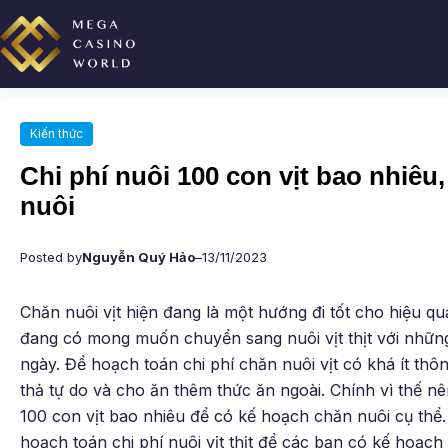
Chuyển
đến
phần
nội
dung
Kiến thức
Chi phí nuôi 100 con vịt bao nhiêu
nuôi
Posted by
Nguyễn Quý Hảo
–
13/11/2023
Chăn nuôi vịt hiện đang là một hướng đi tốt cho hiệu qu
đang có mong muốn chuyển sang nuôi vịt thịt với những g
ngày. Để hoạch toán chi phí chăn nuôi vịt có khá ít thông
thả tự do và cho ăn thêm thức ăn ngoài. Chính vì thế n
100 con vịt bao nhiêu để có kế hoạch chăn nuôi cụ thể.
hoạch toán chi phí nuôi vịt thịt để các bạn có kế hoạch