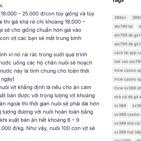
Tags
i.
 18.000 – 25.000 đ/con tùy giống và tùy
388sv
388
i thì giá khá rẻ chỉ khoảng 18.000 –
alo789 tại
a
ại sẽ cho giống chuẩn hơn giá vào
alo789 đá gà 
con vịt các bạn sẽ mất trung bình
alo789 đá gà t
cách tải app 
ính vì nó rải rác trong suốt quá trình
link vào alo78
à nước uống các hộ chăn nuôi sẽ hoạch
n nước này là tính chung cho toàn thời
mcw casino a
0 ngày)
mcw casino a
nuôi vịt khẳng định là nếu cho ăn cám
mcw sv388 ứn
ất bán được với trọng lượng vịt khoảng
nhà cái đá gà
n ngoài thì thời gian nuôi sẽ phải dài hơn
sv388
sv38
g tương đương với nuôi hoàn toàn bằng
sv388 casino.
khi xuất bán ăn hết khoảng 8 – 9
sv388 nhà cái 
.000 đ/kg. Như vậy, nuôi 100 con vịt sẽ
sv388 trực tiế
vnvs388
đă