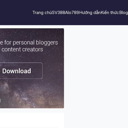
Trang chủ
SV388
Alo789
Hướng dẫn
Kiến thức
Blog