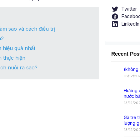
Twitter
Facebo
LinkedIn
àm sao và cách điều trị
m2
n hiệu quả nhất
Recent Pos
h thực hiện
ch nuôi ra sao?
(không 
16/12/20
Hướng d
nước b
13/12/20
Gà tre t
lượng g
13/12/20