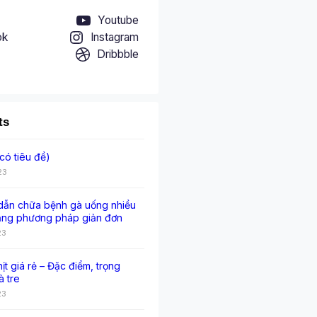
Youtube
ok
Instagram
Dribbble
ts
có tiêu đề)
23
ẫn chữa bệnh gà uống nhiều
ằng phương pháp giản đơn
23
hịt giá rẻ – Đặc điểm, trọng
à tre
23