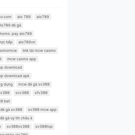
sv.com
alo 789
alo789
lo789 đá gà
thomo. pay alo789
rực tiếp
alo789vn
casinomcw
link tải mcw casino
9
mcw casino app
pp download
pp download apk
g dụng
mcw đá gà sv388
 sv388
scv388
sfv388
8 bet
 đá gà sv388
sv388 mcw app
đá gà uy tín châu á
p
sv388sv388
sv388top
ng nhập alo789