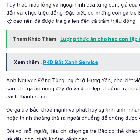
Tùy theo màu lông và ngoại hình của từng con, giá của 
đến vài chục triệu đồng. Đặc biệt, có những con gà tr
kỳ cao nên đã được trả giá lên đến cả trăm triệu đồng.
Tham Khảo Thêm:
Lượng thức ăn cho heo con tập 
Xem thêm :
PKD Đất Xanh Service
Anh Nguyễn Đăng Tùng, người ở Hưng Yên, cho biết việ
cần cho gà ăn uống đầy đủ và dọn dẹp chuồng trại sạch
cách thành công.
Để gà tre Bắc khỏe mạnh và phát huy sự tinh anh, nha
hoặc thỉnh thoảng thả ra ngoài chuồng để chúng được 
Đối với mỗi người, tiêu chí chọn gà tre Bắc có thể khá
gà siêu nhỏ, đuôi không vểnh cao.