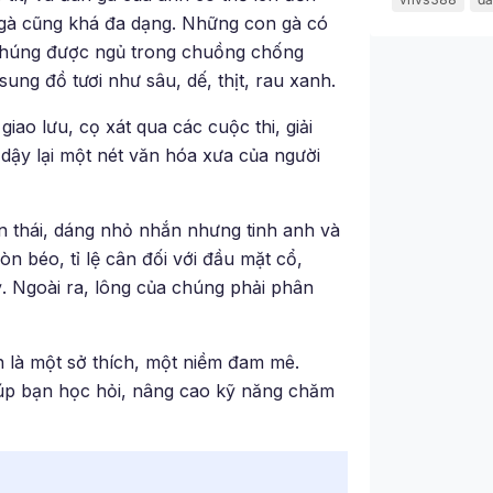
gà cũng khá đa dạng. Những con gà có
 Chúng được ngủ trong chuồng chống
ung đồ tươi như sâu, dế, thịt, rau xanh.
ao lưu, cọ xát qua các cuộc thi, giải
i dậy lại một nét văn hóa xưa của người
ần thái, dáng nhỏ nhắn nhưng tinh anh và
n béo, tỉ lệ cân đối với đầu mặt cổ,
ỹ. Ngoài ra, lông của chúng phải phân
òn là một sở thích, một niềm đam mê.
 giúp bạn học hỏi, nâng cao kỹ năng chăm