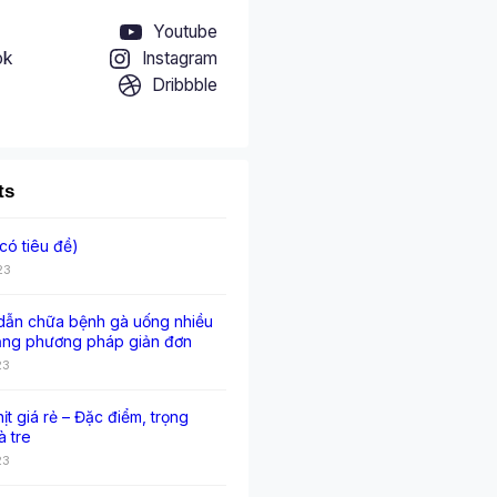
Youtube
ok
Instagram
Dribbble
ts
có tiêu đề)
23
ẫn chữa bệnh gà uống nhiều
ằng phương pháp giản đơn
23
hịt giá rẻ – Đặc điểm, trọng
à tre
23