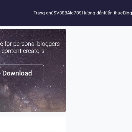
Trang chủ
SV388
Alo789
Hướng dẫn
Kiến thức
Blog