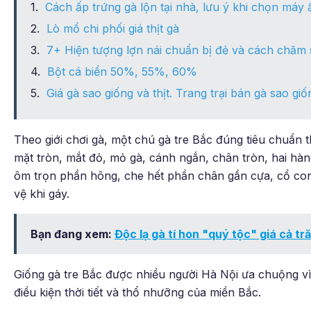
Cách ấp trứng gà lộn tại nhà, lưu ý khi chọn máy 
Lò mổ chi phối giá thịt gà
7+ Hiện tượng lợn nái chuẩn bị đẻ và cách chăm
Bột cá biển 50%, 55%, 60%
Giá gà sao giống và thịt. Trang trại bán gà sao gi
Theo giới chơi gà, một chú gà tre Bắc đúng tiêu chuẩn
mặt tròn, mắt đỏ, mỏ gà, cánh ngắn, chân tròn, hai hà
ôm trọn phần hông, che hết phần chân gần cựa, cổ con
vệ khi gáy.
Bạn đang xem:
Độc lạ gà tí hon "quý tộc" giá cả tr
Giống gà tre Bắc được nhiều người Hà Nội ưa chuộng vì
điều kiện thời tiết và thổ nhưỡng của miền Bắc.