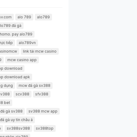
sv.com
alo 789
alo789
lo789 đá gà
thomo. pay alo789
rực tiếp
alo789vn
casinomcw
link tải mcw casino
9
mcw casino app
pp download
pp download apk
g dụng
mcw đá gà sv388
 sv388
scv388
sfv388
8 bet
 đá gà sv388
sv388 mcw app
đá gà uy tín châu á
p
sv388sv388
sv388top
ng nhập alo789