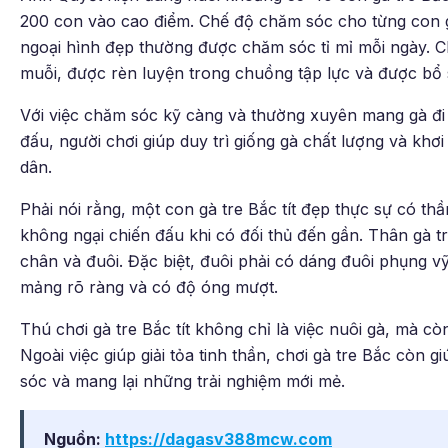
200 con vào cao điểm. Chế độ chăm sóc cho từng con 
ngoại hình đẹp thường được chăm sóc tỉ mỉ mỗi ngày.
muỗi, được rèn luyện trong chuồng tập lực và được bổ s
Với việc chăm sóc kỹ càng và thường xuyên mang gà đi gi
đấu, người chơi giúp duy trì giống gà chất lượng và khơ
dân.
Phải nói rằng, một con gà tre Bắc tít đẹp thực sự có th
không ngại chiến đấu khi có đối thủ đến gần. Thân gà trò
chân và đuôi. Đặc biệt, đuôi phải có dáng đuôi phụng v
mảng rõ ràng và có độ óng mượt.
Thú chơi gà tre Bắc tít không chỉ là việc nuôi gà, mà c
Ngoài việc giúp giải tỏa tinh thần, chơi gà tre Bắc còn
sóc và mang lại những trải nghiệm mới mẻ.
Nguồn:
https://dagasv388mcw.com