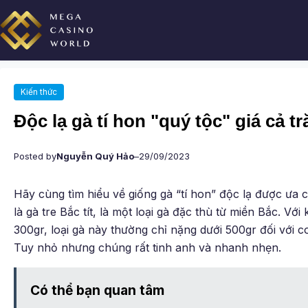
Chuyển
đến
phần
nội
dung
Kiến thức
Độc lạ gà tí hon "quý tộc" giá cả t
Posted by
Nguyễn Quý Hảo
–
29/09/2023
Hãy cùng tìm hiểu về giống gà “tí hon” độc lạ được ưa 
là gà tre Bắc tít, là một loại gà đặc thù từ miền Bắc. V
300gr, loại gà này thường chỉ nặng dưới 500gr đối với c
Tuy nhỏ nhưng chúng rất tinh anh và nhanh nhẹn.
Có thể bạn quan tâm