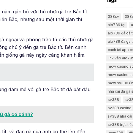
Tags
ăm gắn bó với thú chơi gà tre Bắc tít.
388sv
388
ền Bắc, nhưng sau một thời gian thì
alo789 tại
a
alo789 đá gà 
à ngoại và phong trào từ các thú chơi gà
alo789 đá gà t
ng chú ý đến gà tre Bắc tít. Bên cạnh
cách tải app 
ến giống gà này ngày càng khan hiếm.
link vào alo78
mcw casino a
mcw casino a
mcw sv388 ứn
ùng đam mê với gà tre Bắc tít đã bắt đầu
nhà cái đá gà
sv388
sv38
sv388 casino.
dù gà có cánh?
sv388 nhà cái 
sv388 trực tiế
tít, và đàn gà của anh có thể lên đến
vnvs388
đă