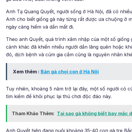
Anh Tạ Quang Quyết, người sống ở Hà Nội, đã có nhiều n
Anh cho biết giống gà này từng rất được ưa chuộng ở mi
ngày càng hiếm và dần mất đi.
Theo anh Quyết, quá trình xâm nhập của một số giống g
cảnh khác đã khiến nhiều người dần lãng quên hoặc khô
đó, dịch bệnh và cúm gia cầm cũng là nguyên nhân khi
Xem thêm :
Bán gà chọi con ở Hà Nội
Tuy nhiên, khoảng 5 năm trở lại đây, một số người có c
tìm kiếm để khôi phục lại thú chơi độc đáo này.
Tham Khảo Thêm:
Tại sao gà không biết bay mặc 
Anh Quyết hiện đang nuôi khoảng 35-40 con gà tre Bắc 