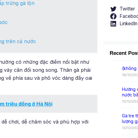
ấp trứng gà lộn
Twitter
Facebo
 sóc
LinkedIn
ống trên cả nước
Recent Pos
 thường có những đặc điểm nổi bật như
(không 
ng vảy cân đối song song. Thân gà phải
16/12/20
g về phía sau và phô vóc dáng đầy oai
Hướng d
nước b
13/12/20
ăm triệu đồng ở Hà Nội
Gà tre t
 dễ chơi, dễ chăm sóc và phù hợp với
lượng g
13/12/20