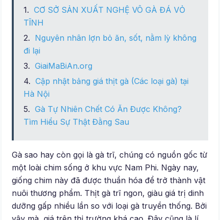
CƠ SỞ SẢN XUẤT NGHỆ VÔ GÀ ĐÁ VỎ
TĨNH
Nguyên nhân lợn bỏ ăn, sốt, nằm lỳ không
đi lại
GiaiMaBiAn.org
Cập nhật bảng giá thịt gà (Các loại gà) tại
Hà Nội
Gà Tự Nhiên Chết Có Ăn Được Không?
Tìm Hiểu Sự Thật Đằng Sau
Gà sao hay còn gọi là gà trĩ, chúng có nguồn gốc từ
một loài chim sống ở khu vực Nam Phi. Ngày nay,
giống chim này đã được thuần hóa để trở thành vật
nuôi thương phẩm. Thịt gà trĩ ngon, giàu giá trị dinh
dưỡng gấp nhiều lần so với loại gà truyền thống. Bởi
vậy mà, giá trên thị trường khá cao. Đây cũng là lí