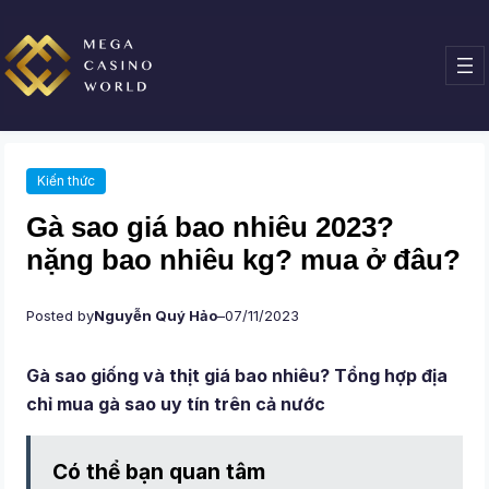
Chuyển
đến
phần
nội
dung
Kiến thức
Gà sao giá bao nhiêu 2023?
nặng bao nhiêu kg? mua ở đâu?
Posted by
Nguyễn Quý Hảo
–
07/11/2023
Gà sao giống và thịt giá bao nhiêu? Tổng hợp địa
chỉ mua gà sao uy tín trên cả nước
Có thể bạn quan tâm