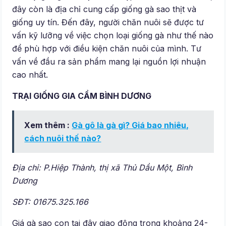
đây còn là địa chỉ cung cấp giống gà sao thịt và
giống uy tín. Đến đây, người chăn nuôi sẽ được tư
vấn kỹ lưỡng về việc chọn loại giống gà như thế nào
để phù hợp với điều kiện chăn nuôi của mình. Tư
vấn về đầu ra sản phẩm mang lại nguồn lợi nhuận
cao nhất.
TRẠI GIỐNG GIA CẦM BÌNH DƯƠNG
Xem thêm :
Gà gô là gà gì? Giá bao nhiêu,
cách nuôi thế nào?
Địa chỉ: P.Hiệp Thành, thị xã Thủ Dầu Một, Bình
Dương
SĐT: 01675.325.166
Giá gà sao con tại đây giao động trong khoảng 24-