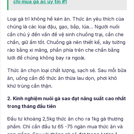
chỉ mua gà ác uy tín #1
Loại gà trĩ không hề kén ăn. Thức ăn yêu thích của
chúng là các loại đậu, gạo, bắp, lúa… Người nuôi
cần chú ý đến vấn đề vệ sinh chuồng trại, cần che
chắn, giữ ấm tốt. Chuồng gà nên thiết kế, xây tường
rào bằng xi măng, phần phía trên che chắn bằng
lưới để chúng không bay ra ngoài.
Thức ăn chọn loại chất lượng, sạch sẽ. Sau mỗi bữa
ăn, uống cần đổ thức ăn thừa lau dọn, phơi khô
khử trùng cẩn thận.
2.
Kinh nghiệm nuôi gà sao đạt năng suất cao nhất
trong tháng đầu tiên
Đầu tư khoảng 2,5kg thức ăn cho ra 1kg gà thương
phẩm. Chỉ cần đầu tư 65 -75 ngàn mua thức ăn và