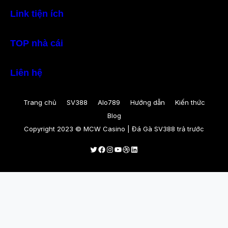
Link tiện ích
TOP nhà cái
Liên hệ
Trang chủ
SV388
Alo789
Hướng dẫn
Kiến thức
Blog
Copyright 2023 © MCW Casino | Đá Gà SV388 trả trước
Twitter
Facebook
Instagram
Youtube
Dribbble
LinkedIn