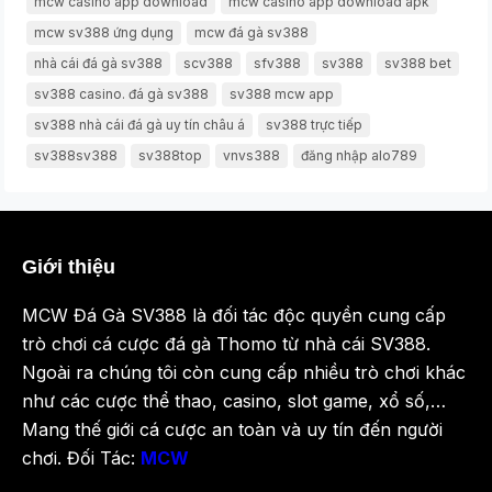
mcw casino app download
mcw casino app download apk
mcw sv388 ứng dụng
mcw đá gà sv388
nhà cái đá gà sv388
scv388
sfv388
sv388
sv388 bet
sv388 casino. đá gà sv388
sv388 mcw app
sv388 nhà cái đá gà uy tín châu á
sv388 trực tiếp
sv388sv388
sv388top
vnvs388
đăng nhập alo789
Giới thiệu
MCW Đá Gà SV388 là đối tác độc quyền cung cấp
trò chơi cá cược đá gà Thomo từ nhà cái SV388.
Ngoài ra chúng tôi còn cung cấp nhiều trò chơi khác
như các cược thể thao, casino, slot game, xổ số,…
Mang thế giới cá cược an toàn và uy tín đến người
chơi. Đối Tác:
MCW