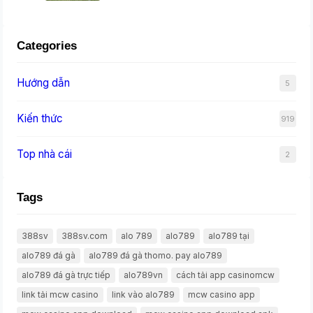
Categories
Hướng dẫn
5
Kiến thức
919
Top nhà cái
2
Tags
388sv
388sv.com
alo 789
alo789
alo789 tại
alo789 đá gà
alo789 đá gà thomo. pay alo789
alo789 đá gà trực tiếp
alo789vn
cách tải app casinomcw
link tải mcw casino
link vào alo789
mcw casino app