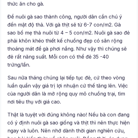
thức ăn cho gà.
Để nuôi gà sao thành công, người dân cần chú ý
đến mật độ thả. Với gà thịt sẽ từ 6-7 con/m2. Gà
sao bố mẹ thả nuôi từ 4 – 5 con/m2. Nuôi gà sao đẻ
phải khôn khéo thiết kế chuồng đẹp có sân rộng
thoáng mát để gà phơi nắng. Như vậy thì chúng sẽ
đẻ rất năng suất. Mỗi con có thể đẻ 35 -40
trứng/lần.
Sau nữa tháng chúng lại tiếp tục đẻ, cứ theo vòng
luẩn quẩn vậy giá trị lợi nhuận cứ thế tăng lên. Việc
của người dân là mở rộng quy mô chuồng trại, tìm
nơi tiêu thụ với giá cao.
Thật là tuyệt vời đúng không nào! Nếu bà con đang
có ý định nuôi gà sao giống và thịt thì nên thực hiện
ngay và luôn. Nên nhớ dành thời gian nghiên cứu,