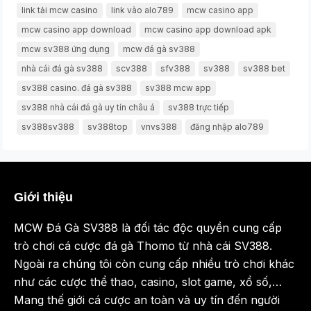
link tải mcw casino
link vào alo789
mcw casino app
mcw casino app download
mcw casino app download apk
mcw sv388 ứng dụng
mcw đá gà sv388
nhà cái đá gà sv388
scv388
sfv388
sv388
sv388 bet
sv388 casino. đá gà sv388
sv388 mcw app
sv388 nhà cái đá gà uy tín châu á
sv388 trực tiếp
sv388sv388
sv388top
vnvs388
đăng nhập alo789
Giới thiệu
MCW Đá Gà SV388 là đối tác độc quyền cung cấp
trò chơi cá cược đá gà Thomo từ nhà cái SV388.
Ngoài ra chúng tôi còn cung cấp nhiều trò chơi khác
như các cược thể thao, casino, slot game, xổ số,…
Mang thế giới cá cược an toàn và uy tín đến người