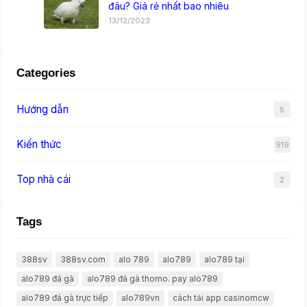
đâu? Giá rẻ nhất bao nhiêu
13/12/2023
Categories
Hướng dẫn
5
Kiến thức
919
Top nhà cái
2
Tags
388sv
388sv.com
alo 789
alo789
alo789 tại
alo789 đá gà
alo789 đá gà thomo. pay alo789
alo789 đá gà trực tiếp
alo789vn
cách tải app casinomcw