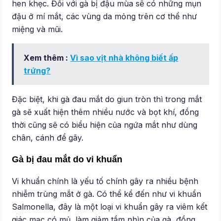
hen khẹc. Đối với gà bị đậu mùa sẽ có những mụn
đậu ở mí mắt, các vùng da mỏng trên cơ thể như
miệng và mũi.
Xem thêm :
Vì sao vịt nhà không biết ấp
trứng?
Đặc biệt, khi gà đau mắt do giun tròn thì trong mắt
gà sẽ xuất hiện thêm nhiều nước và bọt khí, đồng
thời cũng sẽ có biểu hiện của ngứa mắt như dùng
chân, cánh để gãy.
Gà bị đau mắt do vi khuẩn
Vi khuẩn chính là yếu tố chính gây ra nhiều bệnh
nhiễm trùng mắt ở gà. Có thể kể đến như vi khuẩn
Salmonella, đây là một loại vi khuẩn gây ra viêm kết
giác mạc có mủ, làm giảm tầm nhìn của gà, đồng