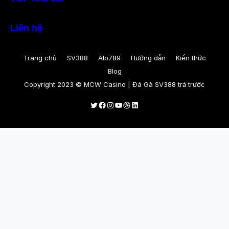
Liên hệ
Trang chủ
SV388
Alo789
Hướng dẫn
Kiến thức
Blog
Copyright 2023 © MCW Casino | Đá Gà SV388 trả trước
Twitter
Facebook
Instagram
Youtube
Dribbble
LinkedIn