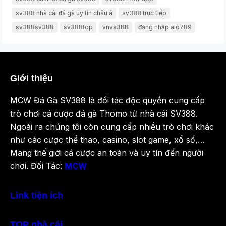
sv388 nhà cái đá gà uy tín châu á
sv388 trực tiếp
sv388sv388
sv388top
vnvs388
đăng nhập alo789
Giới thiệu
MCW Đá Gà SV388 là đối tác độc quyền cung cấp
trò chơi cá cược đá gà Thomo từ nhà cái SV388.
Ngoài ra chúng tôi còn cung cấp nhiều trò chơi khác
như các cược thể thao, casino, slot game, xổ số,…
Mang thế giới cá cược an toàn và uy tín đến người
chơi. Đối Tác:
MCW
Link tiện ích
TOP nhà cái