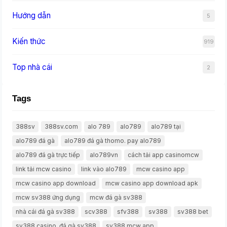
Hướng dẫn
5
Kiến thức
919
Top nhà cái
2
Tags
388sv
388sv.com
alo 789
alo789
alo789 tại
alo789 đá gà
alo789 đá gà thomo. pay alo789
alo789 đá gà trực tiếp
alo789vn
cách tải app casinomcw
link tải mcw casino
link vào alo789
mcw casino app
mcw casino app download
mcw casino app download apk
mcw sv388 ứng dụng
mcw đá gà sv388
nhà cái đá gà sv388
scv388
sfv388
sv388
sv388 bet
sv388 casino. đá gà sv388
sv388 mcw app