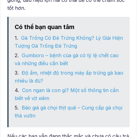
giống, dấu hiệu lợn nái có thai để có thể chăm sóc
tốt hơn.
Có thể bạn quan tâm
Gà Trống Có Đẻ Trứng Không? Lý Giải Hiện
Tượng Gà Trống Đẻ Trứng
Gumboro – bệnh của gà có tỷ lệ chết cao
và những điều cần biết
Độ ẩm, nhiệt độ trong máy ấp trứng gà bao
nhiêu là đủ?
Con ngan là con gì? Một số thông tin cần
biết về vịt xiêm
Báo giá gà chọi thịt quê – Cung cấp gà chọi
thả vườn
Nếu các bạn vẫn đang thắc mắc và chưa có câu trả