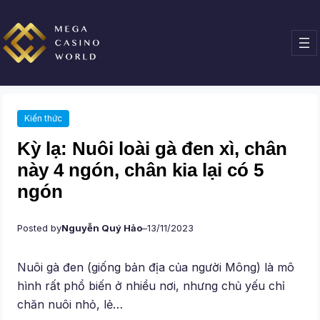
Chuyển
đến
phần
nội
dung
Kiến thức
Kỳ lạ: Nuôi loài gà đen xì, chân
này 4 ngón, chân kia lại có 5
ngón
Posted by
Nguyễn Quý Hảo
–
13/11/2023
Nuôi gà đen (giống bản địa của người Mông) là mô
hình rất phổ biến ở nhiều nơi, nhưng chủ yếu chỉ
chăn nuôi nhỏ, lẻ…