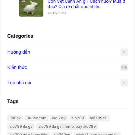
Con Vẹt Cảnh Ăn gì? Cách nuôi? Mua ở
đâu? Giá rẻ nhất bao nhiêu
13/12/2023
Categories
Hướng dẫn
5
Kiến thức
919
Top nhà cái
2
Tags
388sv
388sv.com
alo 789
alo789
alo789 tại
alo789 đá gà
alo789 đá gà thomo. pay alo789
alo789 đá gà trực tiếp
alo789vn
cách tải app casinomcw