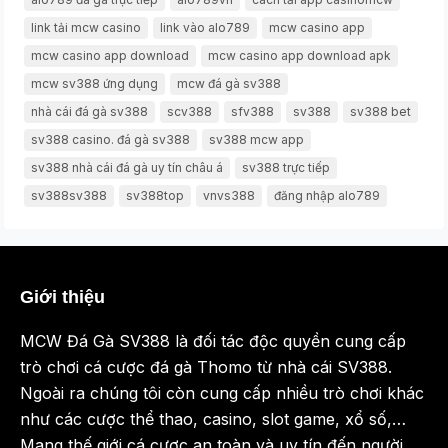
link tải mcw casino
link vào alo789
mcw casino app
mcw casino app download
mcw casino app download apk
mcw sv388 ứng dụng
mcw đá gà sv388
nhà cái đá gà sv388
scv388
sfv388
sv388
sv388 bet
sv388 casino. đá gà sv388
sv388 mcw app
sv388 nhà cái đá gà uy tín châu á
sv388 trực tiếp
sv388sv388
sv388top
vnvs388
đăng nhập alo789
Giới thiệu
MCW Đá Gà SV388 là đối tác độc quyền cung cấp
trò chơi cá cược đá gà Thomo từ nhà cái SV388.
Ngoài ra chúng tôi còn cung cấp nhiều trò chơi khác
như các cược thể thao, casino, slot game, xổ số,…
Mang thế giới cá cược an toàn và uy tín đến người