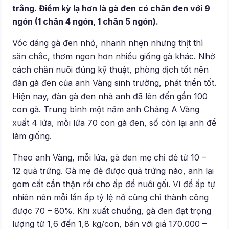
trắng. Điểm kỳ lạ hơn là gà đen có chân đen với 9
ngón (1 chân 4 ngón, 1 chân 5 ngón).
Vóc dáng gà đen nhỏ, nhanh nhẹn nhưng thịt thì
săn chắc, thơm ngon hơn nhiều giống gà khác. Nhờ
cách chăn nuôi đúng kỹ thuật, phòng dịch tốt nên
đàn gà đen của anh Vàng sinh trưởng, phát triển tốt.
Hiện nay, đàn gà đen nhà anh đã lên đến gần 100
con gà. Trung bình một năm anh Cháng A Vàng
xuất 4 lứa, mỗi lứa 70 con gà đen, số còn lại anh để
làm giống.
Theo anh Vàng, mỗi lứa, gà đen mẹ chỉ đẻ từ 10 –
12 quả trứng. Gà mẹ đẻ được quả trứng nào, anh lại
gom cất cẩn thận rồi cho ấp để nuôi gối. Vì để ấp tự
nhiên nên mỗi lần ấp tỷ lệ nở cũng chỉ thành công
được 70 – 80%. Khi xuất chuồng, gà đen đạt trọng
lượng từ 1,6 đến 1,8 kg/con, bán với giá 170.000 –