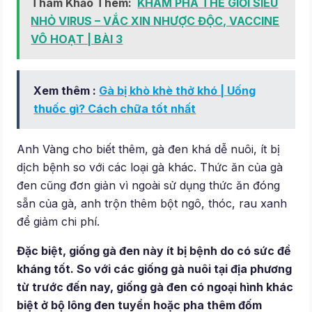
Tham Khảo Thêm:
KHÁM PHÁ THẾ GIỚI SIÊU
NHỎ VIRUS – VẮC XIN NHƯỢC ĐỘC, VACCINE
VÔ HOẠT | BÀI 3
Xem thêm :
Gà bị khò khè thở khó | Uống
thuốc gì? Cách chữa tốt nhất
Anh Vàng cho biết thêm, gà đen khá dễ nuôi, ít bị
dịch bệnh so với các loại gà khác. Thức ăn của gà
đen cũng đơn giản vì ngoài sử dụng thức ăn đóng
sẵn của gà, anh trộn thêm bột ngô, thóc, rau xanh
để giảm chi phí.
Đặc biệt, giống gà đen này ít bị bệnh do có sức đề
kháng tốt. So với các giống gà nuôi tại địa phương
từ trước đến nay, giống gà đen có ngoại hình khác
biệt ở bộ lông đen tuyền hoặc pha thêm đốm