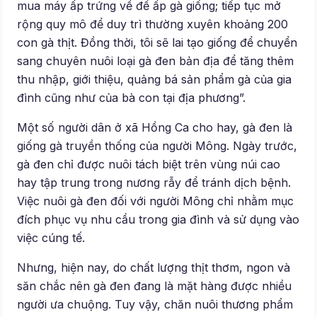
mua máy ấp trứng về để ấp gà giống; tiếp tục mở
rộng quy mô để duy trì thường xuyên khoảng 200
con gà thịt. Đồng thời, tôi sẽ lai tạo giống để chuyển
sang chuyên nuôi loại gà đen bản địa để tăng thêm
thu nhập, giới thiệu, quảng bá sản phẩm gà của gia
đình cũng như của bà con tại địa phương”.
Một số người dân ở xã Hồng Ca cho hay, gà đen là
giống gà truyền thống của người Mông. Ngày trước,
gà đen chỉ được nuôi tách biệt trên vùng núi cao
hay tập trung trong nương rẫy để tránh dịch bệnh.
Việc nuôi gà đen đối với người Mông chỉ nhằm mục
đích phục vụ nhu cầu trong gia đình và sử dụng vào
việc cúng tế.
Nhưng, hiện nay, do chất lượng thịt thơm, ngon và
săn chắc nên gà đen đang là mặt hàng được nhiều
người ưa chuộng. Tuy vậy, chăn nuôi thương phẩm