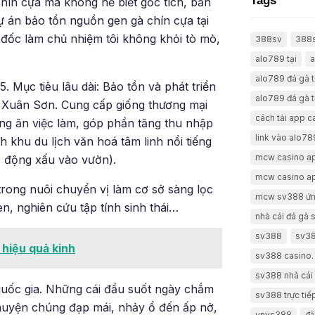
Tags
chín cựa mà không hề biết gốc tích, bản
dự án bảo tồn nguồn gen gà chín cựa tại
ốc làm chủ nhiệm tôi không khỏi tò mò,
388sv
388
alo789 tại
a
alo789 đá gà 
. Mục tiêu lâu dài: Bảo tồn và phát triển
alo789 đá gà t
 Xuân Sơn. Cung cấp giống thương mại
cách tải app 
ng ăn việc làm, góp phần tăng thu nhập
link vào alo78
h khu du lịch văn hoá tâm linh nổi tiếng
mcw casino a
c động xấu vào vườn).
mcw casino a
 trong nuôi chuyển vị làm cơ sở sàng lọc
mcw sv388 ứn
n, nghiên cứu tập tính sinh thái…
nhà cái đá gà
sv388
sv38
 hiệu quả kinh
sv388 casino.
sv388 nhà cái 
uốc gia. Những cái đầu suốt ngày chắm
sv388 trực tiế
chuyện chúng đạp mái, nhảy ổ đến ấp nở,
vnvs388
đă