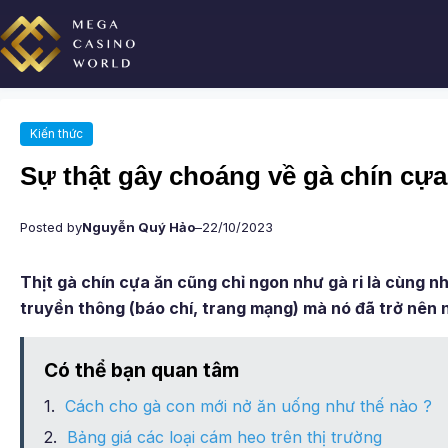
Chuyển
đến
phần
nội
dung
Kiến thức
Sự thật gây choáng về gà chín cựa
Posted by
Nguyễn Quý Hảo
–
22/10/2023
Thịt gà chín cựa ăn cũng chỉ ngon như gà ri là cùng n
truyền thông (báo chí, trang mạng) mà nó đã trở nên n
Có thể bạn quan tâm
Cách cho gà con mới nở ăn uống như thế nào ?
Bảng giá các loại cám heo trên thị trường