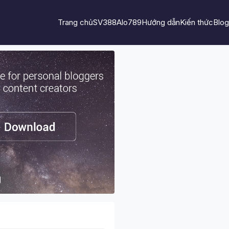
Trang chủ
SV388
Alo789
Hướng dẫn
Kiến thức
Blog