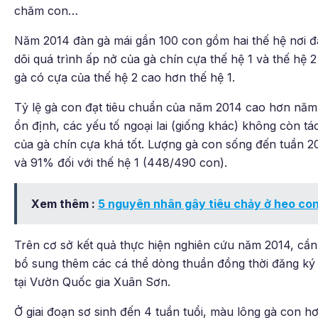
chăm con…
Năm 2014 đàn gà mái gần 100 con gồm hai thế hệ nơi đ
dõi quá trình ấp nở của gà chín cựa thế hệ 1 và thế hệ 
gà có cựa của thế hệ 2 cao hơn thế hệ 1.
Tỷ lệ gà con đạt tiêu chuẩn của năm 2014 cao hơn năm
ổn định, các yếu tố ngoại lai (giống khác) không còn t
của gà chín cựa khá tốt. Lượng gà con sống đến tuần 20
và 91% đối với thế hệ 1 (448/490 con).
Xem thêm :
5 nguyên nhân gây tiêu chảy ở heo con 
Trên cơ sở kết quả thực hiện nghiên cứu năm 2014, cần t
bổ sung thêm các cá thể dòng thuần đồng thời đăng ký 
tại Vườn Quốc gia Xuân Sơn.
Ở giai đoạn sơ sinh đến 4 tuần tuổi, màu lông gà con 