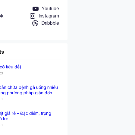
Youtube
ok
Instagram
Dribbble
ts
có tiêu đề)
23
ẫn chữa bệnh gà uống nhiều
ằng phương pháp giản đơn
23
hịt giá rẻ – Đặc điểm, trọng
à tre
23