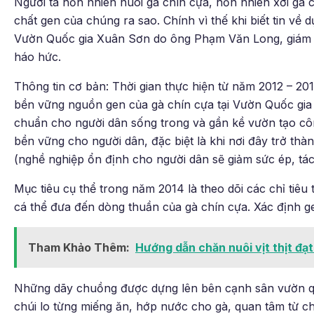
Người ta hồn nhiên nuôi gà chín cựa, hồn nhiên xơi gà 
chất gen của chúng ra sao. Chính vì thế khi biết tin về 
Vườn Quốc gia Xuân Sơn do ông Phạm Văn Long, giám đ
háo hức.
Thông tin cơ bản: Thời gian thực hiện từ năm 2012 – 2015
bền vững nguồn gen của gà chín cựa tại Vườn Quốc gia
chuẩn cho người dân sống trong và gần kề vườn tạo cô
bền vững cho người dân, đặc biệt là khi nơi đây trở thàn
(nghề nghiệp ổn định cho người dân sẽ giảm sức ép, tá
Mục tiêu cụ thể trong năm 2014 là theo dõi các chỉ tiêu
cá thể đưa đến dòng thuần của gà chín cựa. Xác định ge
Tham Khảo Thêm:
Hướng dẫn chăn nuôi vịt thịt đạt
Những dãy chuồng được dựng lên bên cạnh sân vườn q
chúi lo từng miếng ăn, hớp nước cho gà, quan tâm từ 