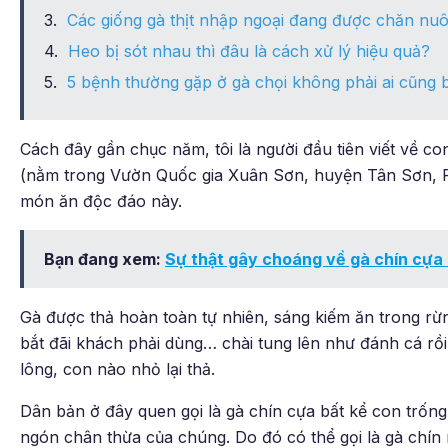
Các giống gà thịt nhập ngoại đang được chăn nuôi
Heo bị sót nhau thì đâu là cách xử lý hiệu quả?
5 bệnh thường gặp ở gà chọi không phải ai cũng b
Cách đây gần chục năm, tôi là người đầu tiên viết về c
(nằm trong Vườn Quốc gia Xuân Sơn, huyện Tân Sơn, P
món ăn độc đáo này.
Bạn đang xem:
Sự thật gây choáng về gà chín cựa 
Gà được thả hoàn toàn tự nhiên, sáng kiếm ăn trong rừ
bắt đãi khách phải dùng… chài tung lên như đánh cá rồi lầ
lông, con nào nhỏ lại thả.
Dân bản ở đây quen gọi là gà chín cựa bất kể con trốn
ngón chân thừa của chúng. Do đó có thể gọi là gà chí