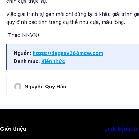
chín cựa thực sự.
Việc giải trình tự gen mới chỉ dừng lại ở khâu giải trình
quy định các tính trạng cụ thể như cựa, màu lông.
(Theo NNVN)
Nguồn:
https://dagasv388mcw.com
Danh mục:
Kiến thức
Nguyễn Quý Hảo
Giới thiệu
Link tiện ích