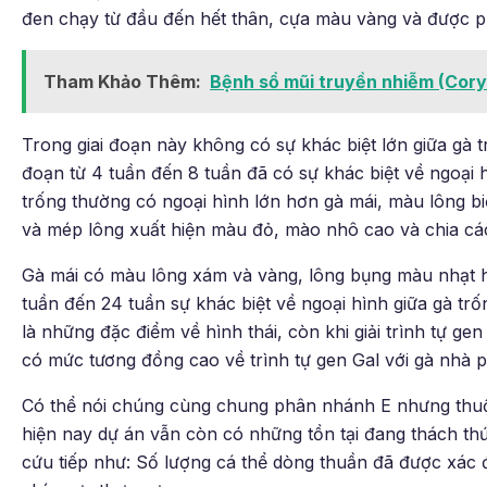
đen chạy từ đầu đến hết thân, cựa màu vàng và được p
Tham Khảo Thêm:
Bệnh sổ mũi truyền nhiễm (Cory
Trong giai đoạn này không có sự khác biệt lớn giữa gà t
đoạn từ 4 tuần đến 8 tuần đã có sự khác biệt về ngoại h
trống thường có ngoại hình lớn hơn gà mái, màu lông b
và mép lông xuất hiện màu đỏ, mào nhô cao và chia các
Gà mái có màu lông xám và vàng, lông bụng màu nhạt h
tuần đến 24 tuần sự khác biệt về ngoại hình giữa gà trố
là những đặc điểm về hình thái, còn khi giải trình tự g
có mức tương đồng cao về trình tự gen Gal với gà nhà 
Có thể nói chúng cùng chung phân nhánh E nhưng thuộ
hiện nay dự án vẫn còn có những tồn tại đang thách th
cứu tiếp như: Số lượng cá thể dòng thuần đã được xác 