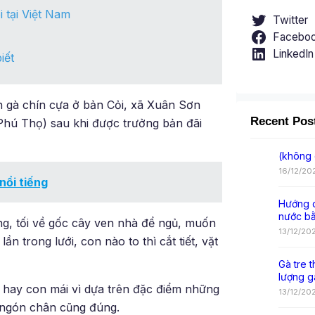
 tại Việt Nam
Twitter
Facebo
LinkedIn
iết
on gà chín cựa ở bản Cỏi, xã Xuân Sơn
Recent Pos
hú Thọ) sau khi được trưởng bản đãi
(không 
16/12/20
nổi tiếng
Hướng d
nước b
ng, tối về gốc cây ven nhà để ngủ, muốn
13/12/20
n trong lưới, con nào to thì cắt tiết, vặt
Gà tre t
lượng g
g hay con mái vì dựa trên đặc điểm những
13/12/20
n ngón chân cũng đúng.