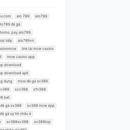
sv.com
alo 789
alo789
lo789 đá gà
thomo. pay alo789
rực tiếp
alo789vn
casinomcw
link tải mcw casino
9
mcw casino app
pp download
pp download apk
g dụng
mcw đá gà sv388
 sv388
scv388
sfv388
8 bet
 đá gà sv388
sv388 mcw app
đá gà uy tín châu á
p
sv388sv388
sv388top
ng nhập alo789