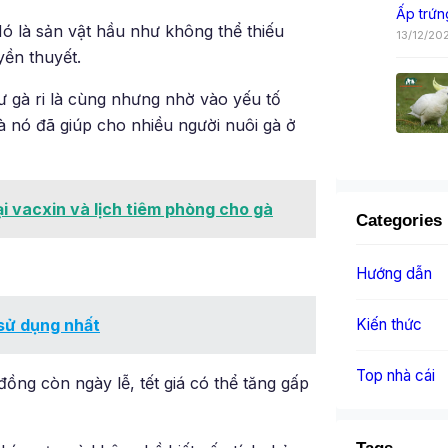
Ấp trứn
ó là sản vật hầu như không thể thiếu
13/12/20
yền thuyết.
ư gà ri là cùng nhưng nhờ vào yếu tố
à nó đã giúp cho nhiều người nuôi gà ở
ại vacxin và lịch tiêm phòng cho gà
Categories
Hướng dẫn
Kiến thức
 sử dụng nhất
Top nhà cái
đồng còn ngày lễ, tết giá có thể tăng gấp