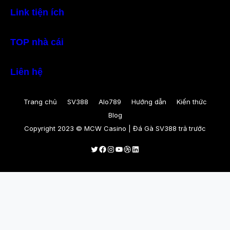
Link tiện ích
TOP nhà cái
Liên hệ
Trang chủ
SV388
Alo789
Hướng dẫn
Kiến thức
Blog
Copyright 2023 © MCW Casino | Đá Gà SV388 trả trước
Twitter
Facebook
Instagram
Youtube
Dribbble
LinkedIn