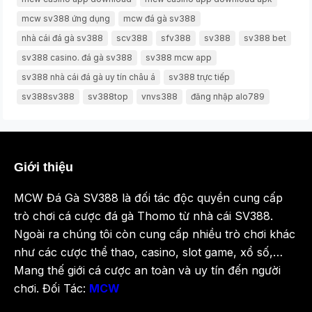
mcw sv388 ứng dụng
mcw đá gà sv388
nhà cái đá gà sv388
scv388
sfv388
sv388
sv388 bet
sv388 casino. đá gà sv388
sv388 mcw app
sv388 nhà cái đá gà uy tín châu á
sv388 trực tiếp
sv388sv388
sv388top
vnvs388
đăng nhập alo789
Giới thiệu
MCW Đá Gà SV388 là đối tác độc quyền cung cấp
trò chơi cá cược đá gà Thomo từ nhà cái SV388.
Ngoài ra chúng tôi còn cung cấp nhiều trò chơi khác
như các cược thể thao, casino, slot game, xổ số,…
Mang thế giới cá cược an toàn và uy tín đến người
chơi. Đối Tác:
MCW