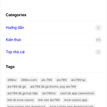
Categories
Hướng dẫn
5
Kiến thức
919
Top nhà cái
2
Tags
388sv
388sv.com
alo 789
alo789
alo789 tại
alo789 đá gà
alo789 đá gà thomo. pay alo789
alo789 đá gà trực tiếp
alo789vn
cách tải app casinomcw
link tải mcw casino
link vào alo789
mcw casino app
mcw casino app download
mcw casino app download apk