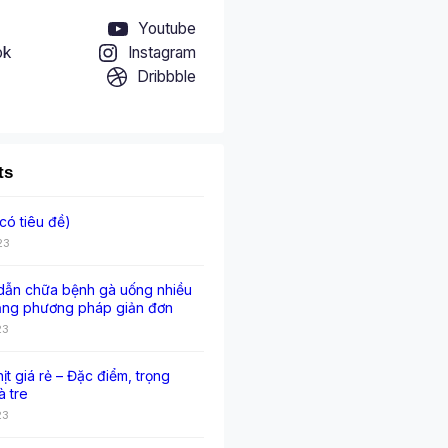
Youtube
ok
Instagram
Dribbble
ts
có tiêu đề)
23
ẫn chữa bệnh gà uống nhiều
ằng phương pháp giản đơn
23
hịt giá rẻ – Đặc điểm, trọng
à tre
23