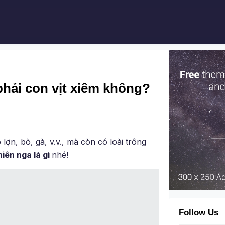
phải con vịt xiêm không?
ợn, bò, gà, v.v., mà còn có loài trông
hiên nga là gì
nhé!
Follow Us