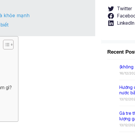
Twitter
và khỏe mạnh
Facebo
LinkedIn
biết
Recent Pos
(không 
16/12/20
àm gì?
Hướng d
nước b
13/12/20
Gà tre t
lượng g
13/12/20