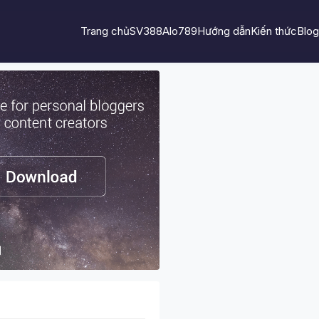
Trang chủ
SV388
Alo789
Hướng dẫn
Kiến thức
Blog