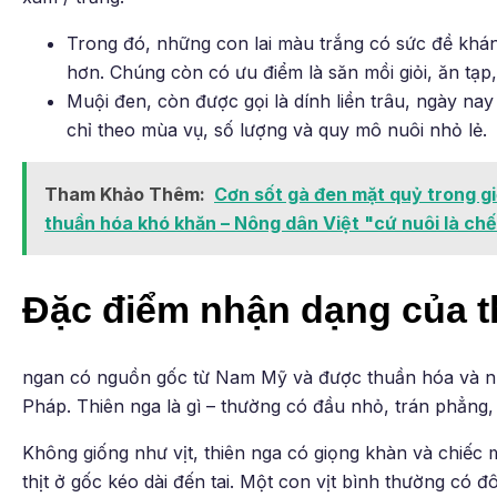
Trong đó, những con lai màu trắng có sức đề khán
hơn. Chúng còn có ưu điểm là săn mồi giỏi, ăn tạp,
Muội đen, còn được gọi là dính liền trâu, ngày n
chỉ theo mùa vụ, số lượng và quy mô nuôi nhỏ lẻ.
Tham Khảo Thêm:
Cơn sốt gà đen mặt quỷ trong giớ
thuần hóa khó khăn – Nông dân Việt "cứ nuôi là chế
Đặc điểm nhận dạng của th
ngan có nguồn gốc từ Nam Mỹ và được thuần hóa và nuô
Pháp. Thiên nga là gì – thường có đầu nhỏ, trán phẳng
Không giống như vịt, thiên nga có giọng khàn và chiếc 
thịt ở gốc kéo dài đến tai. Một con vịt bình thường có 