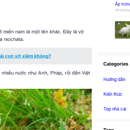
Ấp trứn
13/12/20
 miền nam là một tên khác. Đây là vịt
a niochata.
ải con vịt xiêm không?
Categories
 nhiều nước như Anh, Pháp, rồi đến Việt
Hướng dẫn
Kiến thức
Top nhà cái