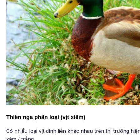
Thiên nga phân loại (vịt xiêm)
Có nhiều loại vịt dính liền khác nhau trên thị trường hiệ
xám / trắng.