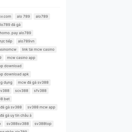
sv.com
alo 789
alo789
lo789 đá gà
thomo. pay alo789
rực tiếp
alo789vn
casinomcw
link tải mcw casino
9
mcw casino app
pp download
pp download apk
g dụng
mcw đá gà sv388
 sv388
scv388
sfv388
8 bet
 đá gà sv388
sv388 mcw app
đá gà uy tín châu á
p
sv388sv388
sv388top
ng nhập alo789