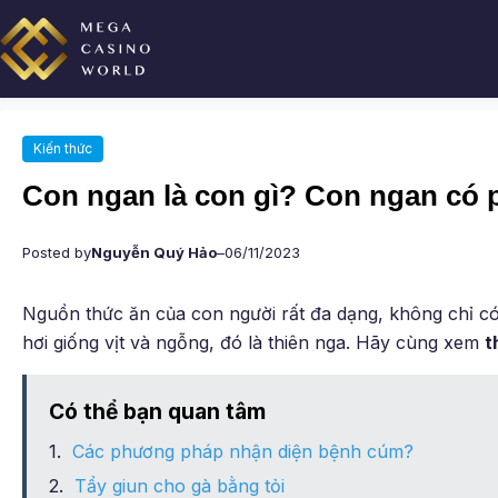
Chuyển
đến
phần
nội
dung
Kiến thức
Con ngan là con gì? Con ngan có 
Posted by
Nguyễn Quý Hảo
–
06/11/2023
Nguồn thức ăn của con người rất đa dạng, không chỉ có l
hơi giống vịt và ngỗng, đó là thiên nga. Hãy cùng xem
t
Có thể bạn quan tâm
Các phương pháp nhận diện bệnh cúm?
Tẩy giun cho gà bằng tỏi