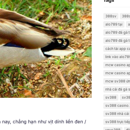
Tags
388sv
388
alo789 tại
a
alo789 đá gà 
alo789 đá gà t
cách tải app 
link vào alo78
mcw casino a
mcw casino a
mcw sv388 ứn
nhà cái đá gà
sv388
sv38
sv388 casino.
sv388 nhà cái 
n nay, chẳng hạn như vịt dính liền đen /
sv388 trực tiế
vnvs388
đă