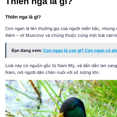
Thiên nga là gì?
Thiên nga là gì?
Con ngan là tên thường gọi của người miền bắc, nhưng ở
Xiêm – vịt Muscovy và chúng thuộc cùng một loài cairni
Bạn đang xem:
Con ngan là con gì? Con ngan có ph
Loài này có nguồn gốc từ Nam Mỹ, và dần dần lan sang
Nam, nơi người dân chăn nuôi với số lượng lớn.