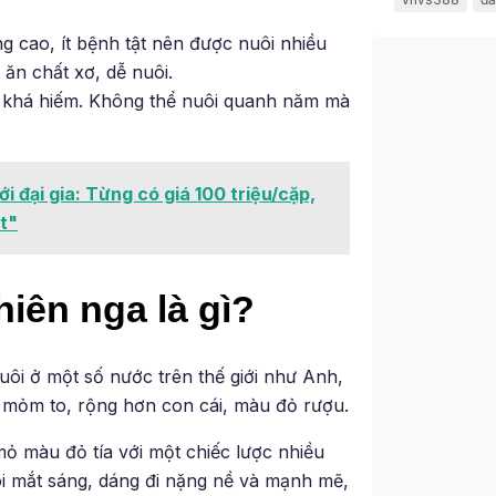
g cao, ít bệnh tật nên được nuôi nhiều
 ăn chất xơ, dễ nuôi.
ay khá hiếm. Không thể nuôi quanh năm mà
i đại gia: Từng có giá 100 triệu/cặp,
t"
iên nga là gì?
i ở một số nước trên thế giới như Anh,
, mỏm to, rộng hơn con cái, màu đỏ rượu.
mỏ màu đỏ tía với một chiếc lược nhiều
đôi mắt sáng, dáng đi nặng nề và mạnh mẽ,