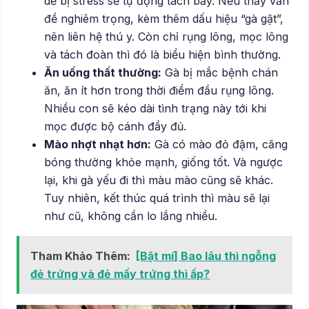
dễ bị stress sẽ tự động tách bầy. Nếu thấy vấn
đề nghiêm trọng, kèm thêm dấu hiệu “gà gật”,
nên liên hệ thú y. Còn chỉ rụng lông, mọc lông
và tách đoàn thì đó là biểu hiện bình thường.
Ăn uống thất thường:
Gà bị mắc bệnh chán
ăn, ăn ít hơn trong thời điểm đầu rụng lông.
Nhiều con sẽ kéo dài tình trạng này tới khi
mọc được bộ cánh đầy đủ.
Mào nhợt nhạt hơn:
Gà có mào đỏ đậm, căng
bóng thường khỏe mạnh, giống tốt. Và ngược
lại, khi gà yếu đi thì màu mào cũng sẽ khác.
Tuy nhiên, kết thúc quá trình thì màu sẽ lại
như cũ, không cần lo lắng nhiều.
Tham Khảo Thêm:
[Bật mí] Bao lâu thì ngỗng
đẻ trứng và đẻ mấy trứng thì ấp?