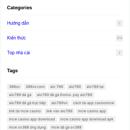
Categories
Hướng dẫn
5
Kiến thức
919
Top nhà cái
2
Tags
388sv
388sv.com
alo 789
alo789
alo789 tại
alo789 đá gà
alo789 đá gà thomo. pay alo789
alo789 đá gà trực tiếp
alo789vn
cách tải app casinomcw
link tải mcw casino
link vào alo789
mcw casino app
mcw casino app download
mcw casino app download apk
mcw sv388 ứng dụng
mcw đá gà sv388