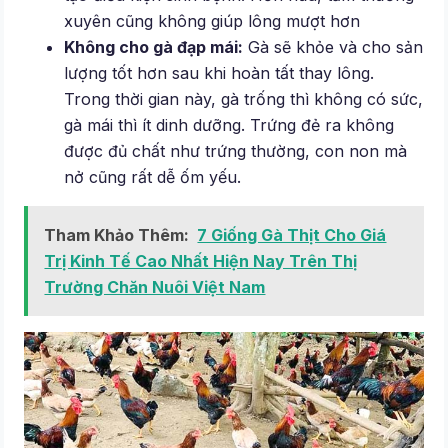
xuyên cũng không giúp lông mượt hơn
Không cho gà đạp mái:
Gà sẽ khỏe và cho sản
lượng tốt hơn sau khi hoàn tất thay lông.
Trong thời gian này, gà trống thì không có sức,
gà mái thì ít dinh dưỡng. Trứng đẻ ra không
được đủ chất như trứng thường, con non mà
nở cũng rất dễ ốm yếu.
Tham Khảo Thêm:
7 Giống Gà Thịt Cho Giá
Trị Kinh Tế Cao Nhất Hiện Nay Trên Thị
Trường Chăn Nuôi Việt Nam