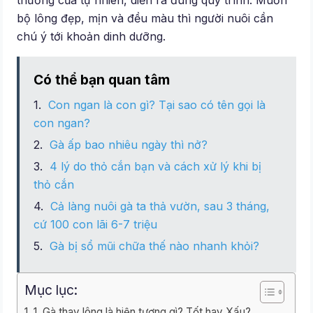
thường của tự nhiên, diễn ra đúng quy trình. Muốn
bộ lông đẹp, mịn và đều màu thì người nuôi cần
chú ý tới khoản dinh dưỡng.
Có thể bạn quan tâm
Con ngan là con gì? Tại sao có tên gọi là
con ngan?
Gà ấp bao nhiêu ngày thì nở?
4 lý do thỏ cắn bạn và cách xử lý khi bị
thỏ cắn
Cả làng nuôi gà ta thả vườn, sau 3 tháng,
cứ 100 con lãi 6-7 triệu
Gà bị sổ mũi chữa thế nào nhanh khỏi?
Mục lục:
1. Gà thay lông là hiện tượng gì? Tốt hay Xấu?