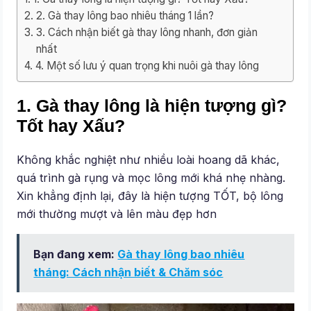
2. Gà thay lông bao nhiêu tháng 1 lần?
3. Cách nhận biết gà thay lông nhanh, đơn giản
nhất
4. Một số lưu ý quan trọng khi nuôi gà thay lông
1. Gà thay lông là hiện tượng gì?
Tốt hay Xấu?
Không khắc nghiệt như nhiều loài hoang dã khác,
quá trình gà rụng và mọc lông mới khá nhẹ nhàng.
Xin khẳng định lại, đây là hiện tượng TỐT, bộ lông
mới thường mượt và lên màu đẹp hơn
Bạn đang xem:
Gà thay lông bao nhiêu
tháng: Cách nhận biết & Chăm sóc