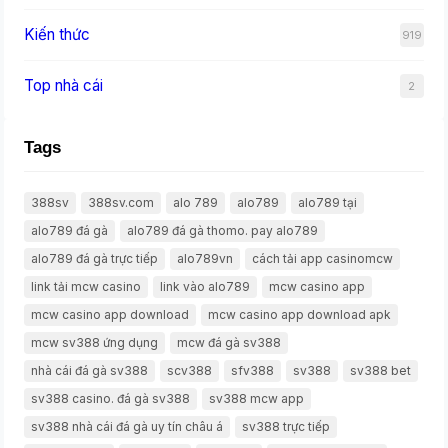
Kiến thức
919
Top nhà cái
2
Tags
388sv
388sv.com
alo 789
alo789
alo789 tại
alo789 đá gà
alo789 đá gà thomo. pay alo789
alo789 đá gà trực tiếp
alo789vn
cách tải app casinomcw
link tải mcw casino
link vào alo789
mcw casino app
mcw casino app download
mcw casino app download apk
mcw sv388 ứng dụng
mcw đá gà sv388
nhà cái đá gà sv388
scv388
sfv388
sv388
sv388 bet
sv388 casino. đá gà sv388
sv388 mcw app
sv388 nhà cái đá gà uy tín châu á
sv388 trực tiếp