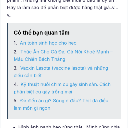
phẩm . Nhưng mà không biết mua ở đâu là uy tín .
Hay là làm sao để phân biệt được hàng thật giả..v…
v..
Có thể bạn quan tâm
An toàn sinh học cho heo
Thức Ăn Cho Gà Đá, Gà Nòi Khoẻ Mạnh –
Máu Chiến Bách Thắng
Vacxin Lasota (vaccine lasota) và những
điều cần biết
Kỹ thuật nuôi chim cu gáy sinh sản. Cách
phân biệt cu gáy trống mái
Đà điểu ăn gì? Sống ở đâu? Thịt đà điểu
làm món gì ngon
Hình ảnh nanh heo rừng thật . Mình cũng chia