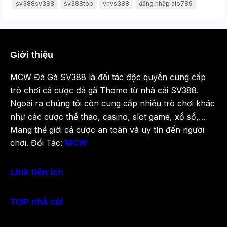
sv388sv388
sv388top
vnvs388
đăng nhập alo789
Giới thiệu
MCW Đá Gà SV388 là đối tác độc quyền cung cấp
trò chơi cá cược đá gà Thomo từ nhà cái SV388.
Ngoài ra chúng tôi còn cung cấp nhiều trò chơi khác
như các cược thể thao, casino, slot game, xổ số,…
Mang thế giới cá cược an toàn và uy tín đến người
chơi. Đối Tác:
MCW
Link tiện ích
TOP nhà cái