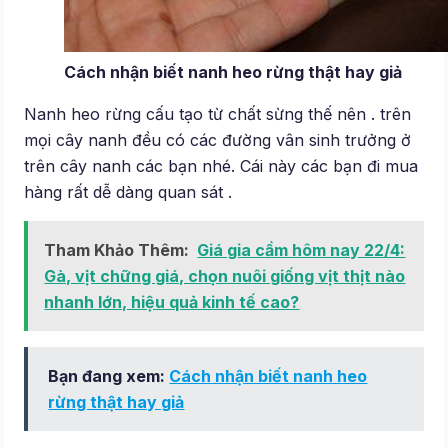
Cách nhận biết nanh heo rừng thật hay giả
Nanh heo rừng cấu tạo từ chất sừng thế nên . trên
mọi cây nanh đều có các đường vân sinh trưởng ở
trên cây nanh các bạn nhé. Cái này các bạn đi mua
hàng rất dễ dàng quan sát .
Tham Khảo Thêm:
Giá gia cầm hôm nay 22/4:
Gà, vịt chững giá, chọn nuôi giống vịt thịt nào
nhanh lớn, hiệu quả kinh tế cao?
Bạn đang xem:
Cách nhận biết nanh heo
rừng thật hay giả