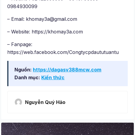
0984930099
– Email:
khomay3a@gmail.com
– Website: https://khomay3a.com
– Fanpage:
https://web.facebook.com/Congtycpdaututuantu
Nguồn:
https://dagasv388mcw.com
Danh mục:
Kiến thức
Nguyễn Quý Hảo