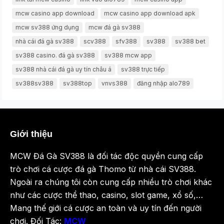
mcw casino app download
mcw casino app download apk
mcw sv388 ứng dụng
mcw đá gà sv388
nhà cái đá gà sv388
scv388
sfv388
sv388
sv388 bet
sv388 casino. đá gà sv388
sv388 mcw app
sv388 nhà cái đá gà uy tín châu á
sv388 trực tiếp
sv388sv388
sv388top
vnvs388
đăng nhập alo789
Giới thiệu
MCW Đá Gà SV388 là đối tác độc quyền cung cấp
trò chơi cá cược đá gà Thomo từ nhà cái SV388.
Ngoài ra chúng tôi còn cung cấp nhiều trò chơi khác
như các cược thể thao, casino, slot game, xổ số,…
Mang thế giới cá cược an toàn và uy tín đến người
chơi. Đối Tác:
MCW