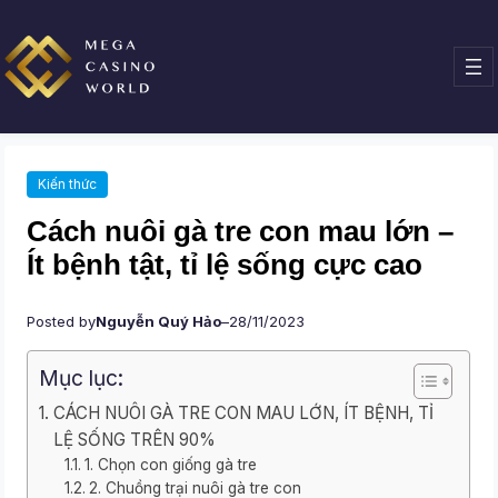
Chuyển
đến
phần
nội
dung
Kiến thức
Cách nuôi gà tre con mau lớn –
Ít bệnh tật, tỉ lệ sống cực cao
Posted by
Nguyễn Quý Hảo
–
28/11/2023
Mục lục:
CÁCH NUÔI GÀ TRE CON MAU LỚN, ÍT BỆNH, TỈ
LỆ SỐNG TRÊN 90%
1. Chọn con giống gà tre
2. Chuồng trại nuôi gà tre con