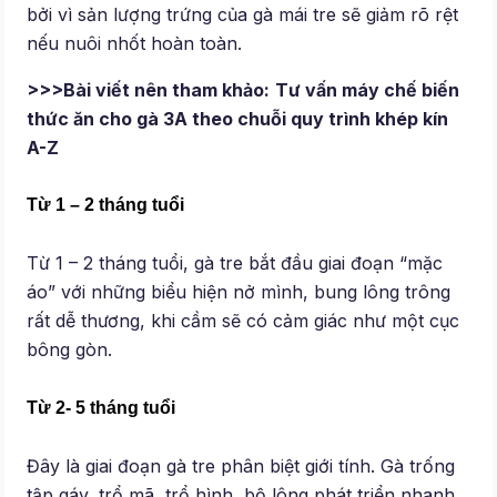
bởi vì sản lượng trứng của gà mái tre sẽ giảm rõ rệt
nếu nuôi nhốt hoàn toàn.
>>>Bài viết nên tham khảo:
Tư vấn máy chế biến
thức ăn cho gà 3A theo chuỗi quy trình khép kín
A-Z
Từ 1 – 2 tháng tuổi
Từ 1 – 2 tháng tuổi, gà tre bắt đầu giai đoạn “mặc
áo” với những biểu hiện nở mình, bung lông trông
rất dễ thương, khi cầm sẽ có cảm giác như một cục
bông gòn.
Từ 2- 5 tháng tuổi
Đây là giai đoạn gà tre phân biệt giới tính. Gà trống
tập gáy, trổ mã, trổ hình, bộ lông phát triển nhanh