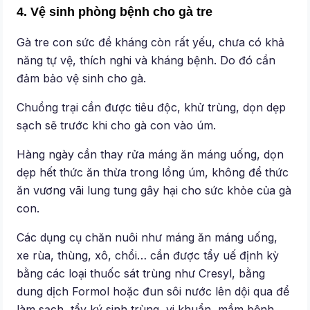
4. Vệ sinh phòng bệnh cho gà tre
Gà tre con sức đề kháng còn rất yếu, chưa có khả
năng tự vệ, thích nghi và kháng bệnh. Do đó cần
đảm bảo vệ sinh cho gà.
Chuồng trại cần được tiêu độc, khử trùng, dọn dẹp
sạch sẽ trước khi cho gà con vào úm.
Hàng ngày cần thay rửa máng ăn máng uống, dọn
dẹp hết thức ăn thừa trong lồng úm, không để thức
ăn vương vãi lung tung gây hại cho sức khỏe của gà
con.
Các dụng cụ chăn nuôi như máng ăn máng uống,
xe rùa, thùng, xô, chổi… cần được tẩy uế định kỳ
bằng các loại thuốc sát trùng như Cresyl, bằng
dung dịch Formol hoặc đun sôi nước lên dội qua để
làm sạch, tẩy ký sinh trùng, vi khuẩn, mầm bệnh.