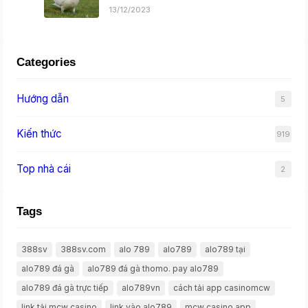
13/12/2023
Categories
Hướng dẫn
5
Kiến thức
919
Top nhà cái
2
Tags
388sv
388sv.com
alo 789
alo789
alo789 tại
alo789 đá gà
alo789 đá gà thomo. pay alo789
alo789 đá gà trực tiếp
alo789vn
cách tải app casinomcw
link tải mcw casino
link vào alo789
mcw casino app