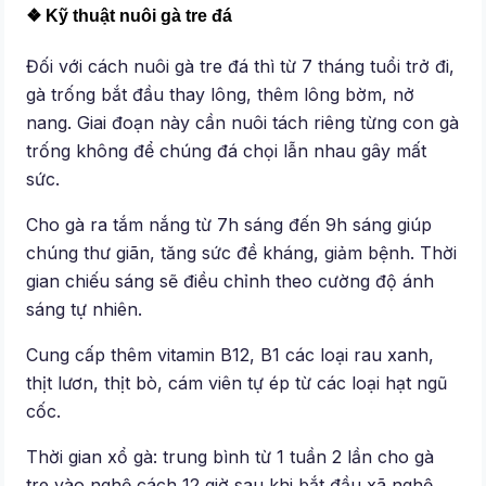
❖ Kỹ thuật nuôi gà tre đá
Đối với cách nuôi gà tre đá thì từ 7 tháng tuổi trở đi,
gà trống bắt đầu thay lông, thêm lông bờm, nở
nang. Giai đoạn này cần nuôi tách riêng từng con gà
trống không để chúng đá chọi lẫn nhau gây mất
sức.
Cho gà ra tắm nắng từ 7h sáng đến 9h sáng giúp
chúng thư giãn, tăng sức đề kháng, giảm bệnh. Thời
gian chiếu sáng sẽ điều chỉnh theo cường độ ánh
sáng tự nhiên.
Cung cấp thêm vitamin B12, B1 các loại rau xanh,
thịt lươn, thịt bò, cám viên tự ép từ các loại hạt ngũ
cốc.
Thời gian xổ gà: trung bình từ 1 tuần 2 lần cho gà
tre vào nghệ cách 12 giờ sau khi bắt đầu xã nghệ.