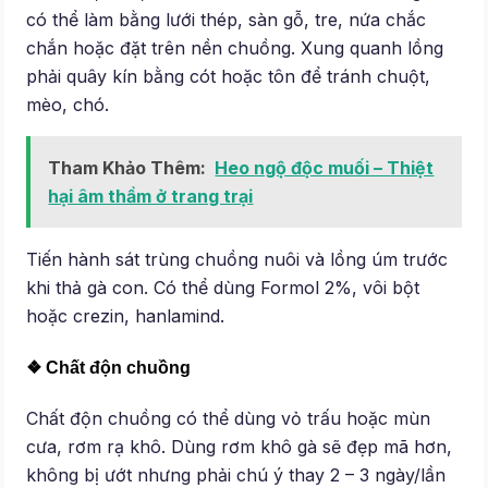
có thể làm bằng lưới thép, sàn gỗ, tre, nứa chắc
chắn hoặc đặt trên nền chuồng. Xung quanh lồng
phải quây kín bằng cót hoặc tôn để tránh chuột,
mèo, chó.
Tham Khảo Thêm:
Heo ngộ độc muối – Thiệt
hại âm thầm ở trang trại
Tiến hành sát trùng chuồng nuôi và lồng úm trước
khi thả gà con. Có thể dùng Formol 2%, vôi bột
hoặc crezin, hanlamind.
❖ Chất độn chuồng
Chất độn chuồng có thể dùng vỏ trấu hoặc mùn
cưa, rơm rạ khô. Dùng rơm khô gà sẽ đẹp mã hơn,
không bị ướt nhưng phải chú ý thay 2 – 3 ngày/lần