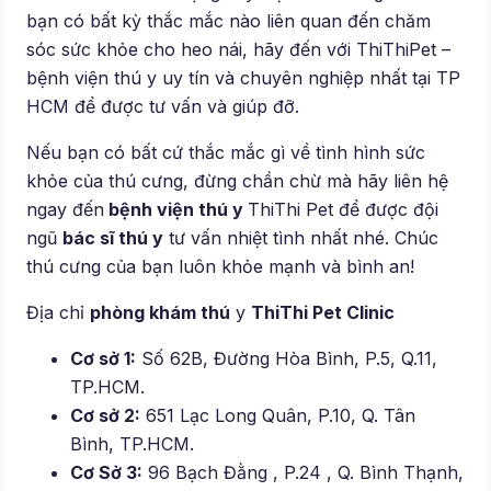
bạn có bất kỳ thắc mắc nào liên quan đến chăm
sóc sức khỏe cho heo nái, hãy đến với ThiThiPet –
bệnh viện thú y uy tín và chuyên nghiệp nhất tại TP
HCM để được tư vấn và giúp đỡ.
Nếu bạn có bất cứ thắc mắc gì về tình hình sức
khỏe của thú cưng, đừng chần chừ mà hãy liên hệ
ngay đến
bệnh viện thú y
ThiThi Pet để được đội
ngũ
bác sĩ thú y
tư vấn nhiệt tình nhất nhé. Chúc
thú cưng của bạn luôn khỏe mạnh và bình an!
Địa chỉ
phòng khám thú
y
ThiThi Pet Clinic
Cơ sở 1:
Số 62B, Đường Hòa Bình, P.5, Q.11,
TP.HCM.
Cơ sở 2:
651 Lạc Long Quân, P.10, Q. Tân
Bình, TP.HCM.
Cơ Sở 3:
96 Bạch Đằng , P.24 , Q. Bình Thạnh,