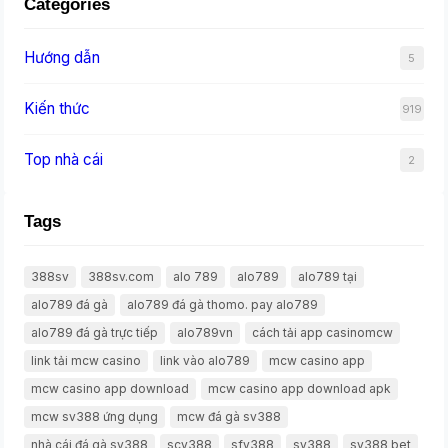
Categories
Hướng dẫn
5
Kiến thức
919
Top nhà cái
2
Tags
388sv
388sv.com
alo 789
alo789
alo789 tại
alo789 đá gà
alo789 đá gà thomo. pay alo789
alo789 đá gà trực tiếp
alo789vn
cách tải app casinomcw
link tải mcw casino
link vào alo789
mcw casino app
mcw casino app download
mcw casino app download apk
mcw sv388 ứng dụng
mcw đá gà sv388
nhà cái đá gà sv388
scv388
sfv388
sv388
sv388 bet