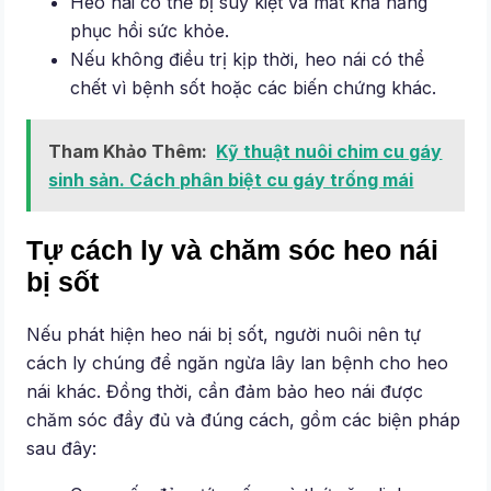
Heo nái có thể bị suy kiệt và mất khả năng
phục hồi sức khỏe.
Nếu không điều trị kịp thời, heo nái có thể
chết vì bệnh sốt hoặc các biến chứng khác.
Tham Khảo Thêm:
Kỹ thuật nuôi chim cu gáy
sinh sản. Cách phân biệt cu gáy trống mái
Tự cách ly và chăm sóc heo nái
bị sốt
Nếu phát hiện heo nái bị sốt, người nuôi nên tự
cách ly chúng để ngăn ngừa lây lan bệnh cho heo
nái khác. Đồng thời, cần đảm bảo heo nái được
chăm sóc đầy đủ và đúng cách, gồm các biện pháp
sau đây: