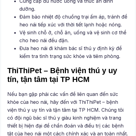
Cung cấp đủ nước uống và thức ăn dinh
dưỡng.
Đảm bảo nhiệt độ chuồng trại ấm áp, tránh để
heo nái tiếp xúc với thời tiết lạnh hoặc nóng.
Vệ sinh chỗ ở, chỗ ăn, uống và vệ sinh cơ thể
cho heo nái đều đặn.
Đưa heo nái đi khám bác sĩ thú y định kỳ để
kiểm tra tình trạng sức khỏe và tiêm phòng.
ThiThiPet – Bệnh viện thú y uy
tín, tận tâm tại TP HCM
Nếu bạn gặp phải các vấn đề liên quan đến sức
khỏe của heo nái, hãy đến với ThiThiPet – bệnh
viện thú y uy tín và tận tâm tại TP HCM. Chúng tôi
có đội ngũ bác sĩ thú y giàu kinh nghiệm và trang
thiết bị hiện đại để chẩn đoán và điều trị các bệnh
tật của heo nái một cách chính xác và an toàn nhất.