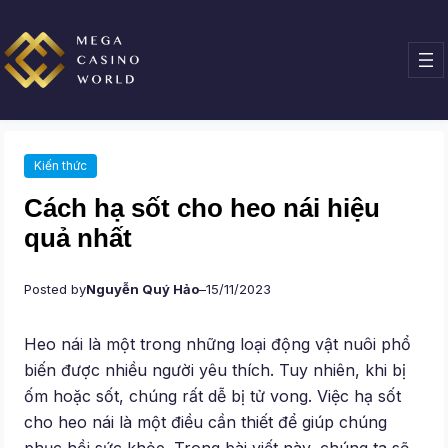
Chuyển
đến
phần
nội
dung
Kiến thức
Cách hạ sốt cho heo nái hiệu
quả nhất
Posted by
Nguyễn Quý Hảo
–
15/11/2023
Heo nái là một trong những loại động vật nuôi phổ
biến được nhiều người yêu thích. Tuy nhiên, khi bị
ốm hoặc sốt, chúng rất dễ bị tử vong. Việc hạ sốt
cho heo nái là một điều cần thiết để giúp chúng