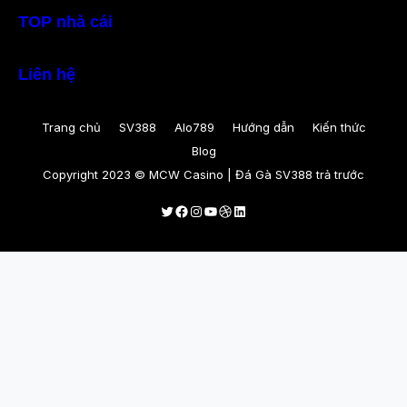
TOP nhà cái
Liên hệ
Trang chủ
SV388
Alo789
Hướng dẫn
Kiến thức
Blog
Copyright 2023 © MCW Casino | Đá Gà SV388 trả trước
Twitter
Facebook
Instagram
Youtube
Dribbble
LinkedIn