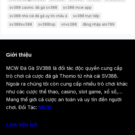
sv388 casino. đá gà sv388
sv388 mcw app
sv388 nhà cái đá gà uy tín châu á
sv388 trực tiếp
sv388sv388
sv388top
vnvs388
đăng nhập alo789
Giới thiệu
MCW Đá Gà SV388 là đối tác độc quyền cung cấp
trò chơi cá cược đá gà Thomo từ nhà cái SV388.
Ngoài ra chúng tôi còn cung cấp nhiều trò chơi khác
như các cược thể thao, casino, slot game, xổ số,…
Mang thế giới cá cược an toàn và uy tín đến người
chơi. Đối Tác:
MCW
Link tiện ích