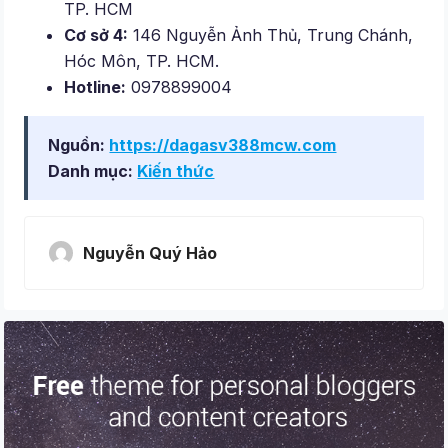
TP. HCM
Cơ sở 4:
146 Nguyễn Ảnh Thủ, Trung Chánh,
Hóc Môn, TP. HCM.
Hotline:
0978899004
Nguồn:
https://dagasv388mcw.com
Danh mục:
Kiến thức
Nguyễn Quý Hảo