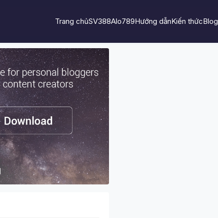
Trang chủ
SV388
Alo789
Hướng dẫn
Kiến thức
Blog