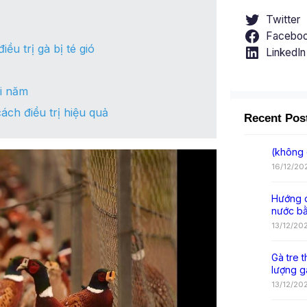
Twitter
Facebo
ều trị gà bị té gió
LinkedIn
ỗi năm
ách điều trị hiệu quả
Recent Pos
(không 
16/12/20
Hướng d
nước b
13/12/20
Gà tre t
lượng g
13/12/20