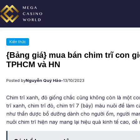
Chuyển
đến
phần
nội
dung
Kiến thức
{Bảng giá} mua bán chim trĩ con giố
TPHCM và HN
Posted by
Nguyễn Quý Hảo
–
13/10/2023
Chim trĩ xanh, đỏ giống chắc cũng không còn là một con
trĩ xanh, chim trĩ đỏ, chim trĩ 7 (bảy) màu nuôi để làm cả
như thần dược bổ dưỡng dành cho người ốm, người man
nuôi chim trĩ hiện nay mang lại hiệu quả kinh tế cao, dễ