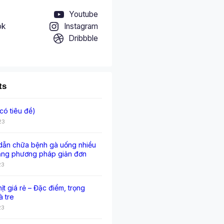
Youtube
ok
Instagram
Dribbble
ts
có tiêu đề)
23
ẫn chữa bệnh gà uống nhiều
ằng phương pháp giản đơn
23
hịt giá rẻ – Đặc điểm, trọng
à tre
23