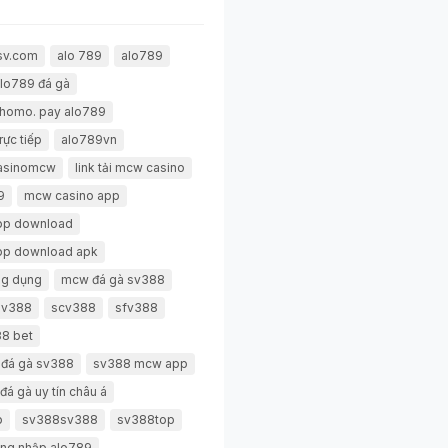
sv.com
alo 789
alo789
lo789 đá gà
thomo. pay alo789
rực tiếp
alo789vn
casinomcw
link tải mcw casino
9
mcw casino app
pp download
pp download apk
g dụng
mcw đá gà sv388
 sv388
scv388
sfv388
8 bet
 đá gà sv388
sv388 mcw app
đá gà uy tín châu á
p
sv388sv388
sv388top
ng nhập alo789