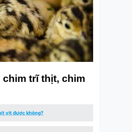
him trĩ thịt, chim
hịt vịt được không?