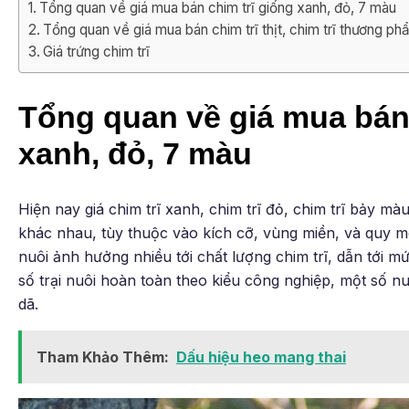
Tổng quan về giá mua bán chim trĩ giống xanh, đỏ, 7 màu
Tổng quan về giá mua bán chim trĩ thịt, chim trĩ thương p
Giá trứng chim trĩ
Tổng quan về giá mua bán 
xanh, đỏ, 7 màu
Hiện nay giá chim trĩ xanh, chim trĩ đỏ, chim trĩ bảy mà
khác nhau, tùy thuộc vào kích cỡ, vùng miền, và quy mô
nuôi ảnh hưởng nhiều tới chất lượng chim trĩ, dẫn tới mứ
số trại nuôi hoàn toàn theo kiểu công nghiệp, một số 
dã.
Tham Khảo Thêm:
Dấu hiệu heo mang thai