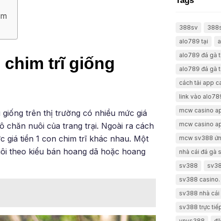
Tags
hẩm
388sv
388
alo789 tại
a
alo789 đá gà 
chim trĩ giống
alo789 đá gà t
cách tải app 
link vào alo78
mcw casino a
u giống trên thị trường có nhiều mức giá
mcw casino a
 chăn nuôi của trang trại. Ngoài ra cách
c giá tiền 1 con chim trĩ khác nhau. Một
mcw sv388 ứn
nuôi theo kiểu bán hoang dã hoặc hoang
nhà cái đá gà
sv388
sv38
sv388 casino.
sv388 nhà cái 
sv388 trực tiế
vnvs388
đă