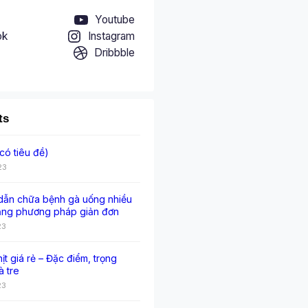
Youtube
ok
Instagram
Dribbble
ts
có tiêu đề)
23
ẫn chữa bệnh gà uống nhiều
ằng phương pháp giản đơn
23
hịt giá rẻ – Đặc điểm, trọng
à tre
23