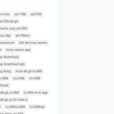
sv.com
alo 789
alo789
lo789 đá gà
thomo. pay alo789
rực tiếp
alo789vn
casinomcw
link tải mcw casino
9
mcw casino app
pp download
pp download apk
g dụng
mcw đá gà sv388
 sv388
scv388
sfv388
8 bet
 đá gà sv388
sv388 mcw app
đá gà uy tín châu á
p
sv388sv388
sv388top
ng nhập alo789