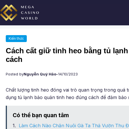
Chuyển
đến
phần
nội
dung
Kiến thức
Cách cất giữ tinh heo bằng tủ lạn
cách
Posted by
Nguyễn Quý Hảo
–
14/10/2023
Chất lượng tinh heo đóng vai trò quan trọng trong quá tr
dụng tủ lạnh bảo quản tinh heo đúng cách để đảm bảo n
Có thể bạn quan tâm
Làm Cách Nào Chăn Nuôi Gà Ta Thả Vườn Thu Đ