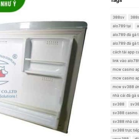
Tags
388sv
388
alo789 tại
a
alo789 đá gà 
alo789 đá gà t
cách tải app 
link vào alo78
mcw casino a
mcw casino a
mcw sv388 ứn
nhà cái đá gà
sv388
sv38
sv388 casino.
sv388 nhà cái 
sv388 trực tiế
vnvs388
đă