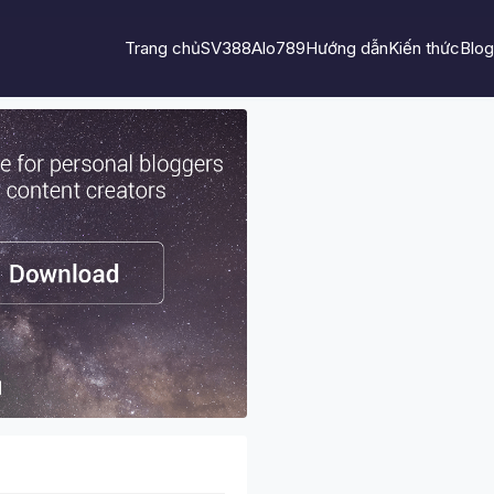
Trang chủ
SV388
Alo789
Hướng dẫn
Kiến thức
Blog