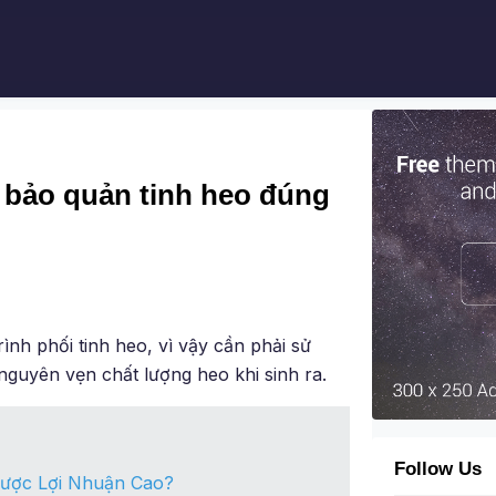
h bảo quản tinh heo đúng
ình phối tinh heo, vì vậy cần phải sử
guyên vẹn chất lượng heo khi sinh ra.
Follow Us
ược Lợi Nhuận Cao?