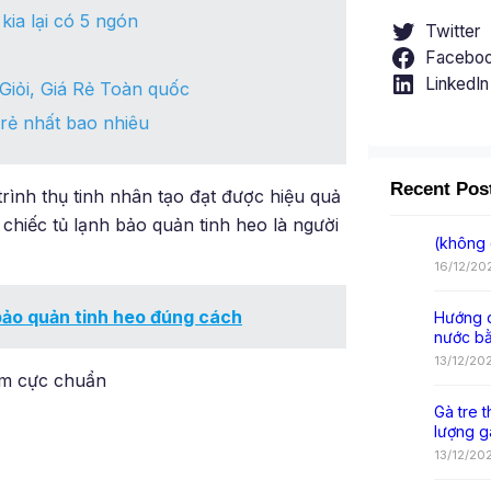
kia lại có 5 ngón
Twitter
Facebo
LinkedIn
Giỏi, Giá Rẻ Toàn quốc
rẻ nhất bao nhiêu
Recent Pos
rình thụ tinh nhân tạo đạt được hiệu quả
 chiếc tủ lạnh bảo quản tinh heo là người
(không 
16/12/20
 bảo quản tinh heo đúng cách
Hướng d
nước b
13/12/20
iểm cực chuẩn
Gà tre t
lượng g
13/12/20