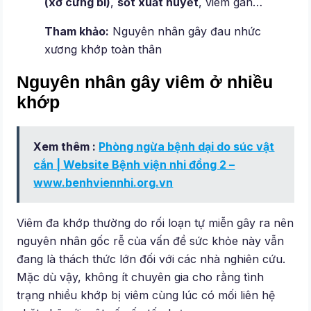
(xơ cứng bì)
,
sốt xuất huyết
, viêm gan…
Tham khảo:
Nguyên nhân gây đau nhức
xương khớp toàn thân
Nguyên nhân gây viêm ở nhiều
khớp
Xem thêm :
Phòng ngừa bệnh dại do súc vật
cắn | Website Bệnh viện nhi đồng 2 –
www.benhviennhi.org.vn
Viêm đa khớp thường do rối loạn tự miễn gây ra nên
nguyên nhân gốc rễ của vấn đề sức khỏe này vẫn
đang là thách thức lớn đối với các nhà nghiên cứu.
Mặc dù vậy, không ít chuyên gia cho rằng tình
trạng nhiều khớp bị viêm cùng lúc có mối liên hệ