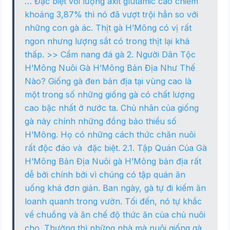
… Đặc biệt với lượng axit glutamic cao chiếm
khoảng 3,87% thì nó đã vượt trội hẳn so với
những con gà ác. Thịt gà H’Mông có vị rất
ngon nhưng lượng sắt có trong thịt lại khá
thấp. >> Cẩm nang đá gà 2. Người Dân Tộc
H’Mông Nuôi Gà H’Mông Bản Địa Như Thế
Nào? Giống gà đen bản địa tại vùng cao là
một trong số những giống gà có chất lượng
cao bậc nhất ở nước ta. Chủ nhân của giống
gà này chính những đồng bảo thiểu số
H’Mông. Họ có những cách thức chăn nuôi
rất độc đáo và đặc biệt. 2.1. Tập Quán Của Gà
H’Mông Bản Địa Nuôi gà H’Mông bản địa rất
dễ bởi chính bởi vì chúng có tập quán ăn
uống khá đơn giản. Ban ngày, gà tự đi kiếm ăn
loanh quanh trong vườn. Tối đến, nó tự khắc
về chuồng và ăn chế độ thức ăn của chủ nuôi
cho. Thường thì những nhà mà nuôi giống gà