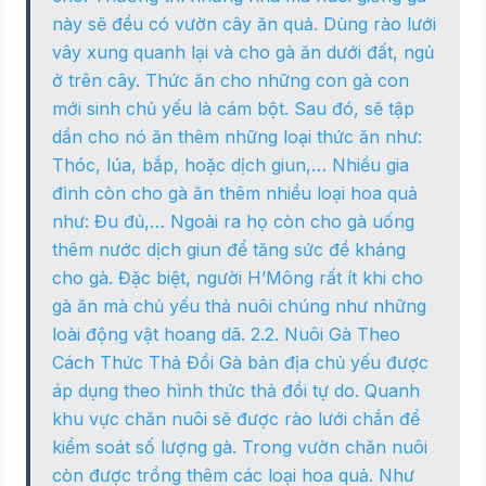
này sẽ đều có vườn cây ăn quả. Dùng rào lưới
vây xung quanh lại và cho gà ăn dưới đất, ngủ
ở trên cây. Thức ăn cho những con gà con
mới sinh chủ yếu là cám bột. Sau đó, sẽ tập
dần cho nó ăn thêm những loại thức ăn như:
Thóc, lúa, bắp, hoặc dịch giun,… Nhiều gia
đình còn cho gà ăn thêm nhiều loại hoa quả
như: Đu đủ,… Ngoài ra họ còn cho gà uống
thêm nước dịch giun để tăng sức đề kháng
cho gà. Đặc biệt, người H’Mông rất ít khi cho
gà ăn mà chủ yếu thả nuôi chúng như những
loài động vật hoang dã. 2.2. Nuôi Gà Theo
Cách Thức Thả Đồi Gà bản địa chủ yếu được
áp dụng theo hình thức thả đồi tự do. Quanh
khu vực chăn nuôi sẽ được rào lưới chắn để
kiểm soát số lượng gà. Trong vườn chăn nuôi
còn được trồng thêm các loại hoa quả. Như