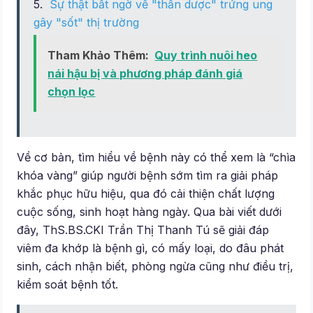
Sự thật bất ngờ về "thần dược" trứng ung
gây "sốt" thị trường
Tham Khảo Thêm:
Quy trình nuôi heo
nái hậu bị và phương pháp đánh giá
chọn lọc
Về cơ bản, tìm hiểu về bệnh này có thể xem là “chìa
khóa vàng” giúp người bệnh sớm tìm ra giải pháp
khắc phục hữu hiệu, qua đó cải thiện chất lượng
cuộc sống, sinh hoạt hàng ngày. Qua bài viết dưới
đây, ThS.BS.CKI Trần Thị Thanh Tú sẽ giải đáp
viêm đa khớp là bệnh gì, có mấy loại, do đâu phát
sinh, cách nhận biết, phòng ngừa cũng như điều trị,
kiểm soát bệnh tốt.