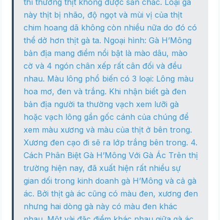
thì thường thịt không được săn chắc. Loại gà
này thịt bị nhão, độ ngọt và mùi vị của thịt
chim hoang dã không còn nhiều nữa do đó có
thể dở hơn thịt gà ta. Ngoại hình: Gà H’Mông
bản địa mang điểm nổi bật là mào dâu, mào
cờ và 4 ngón chân xếp rất cân đối và đều
nhau. Màu lông phổ biến có 3 loại: Lông màu
hoa mơ, đen và trắng. Khi nhận biết gà đen
bản địa người ta thường vạch xem lưỡi gà
hoặc vạch lông gần gốc cánh của chúng để
xem màu xương và màu của thịt ở bên trong.
Xương đen cạo đi sẽ ra lớp trắng bên trong. 4.
Cách Phân Biệt Gà H’Mông Với Gà Ác Trên thị
trường hiện nay, đã xuất hiện rất nhiều sự
gian dối trong kinh doanh gà H’Mông và cả gà
ác. Bởi thịt gà ác cũng có màu đen, xương đen
nhưng hai dòng gà này có màu đen khác
nhau. Một vài đặc điểm khác nhau giữa gà ác