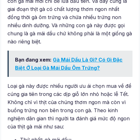
con gà mái mới chỉ đẻ lứa đầu tiên. Và đây cũng là
giai đoạn thịt gà có chất lượng thơm ngon nhất
đồng thời gà ôm trứng và chứa nhiều trứng non
nhiều dinh dưỡng. Và những con gà này được gọi
chung là gà mái dầu chứ không phải là một giống gà
nào riêng biệt.
Bạn đang xem:
Gà Mái Dầu Là Gì? Có Gì Đặc
Biệt Ở Loại Gà Mái Dầu Ôm Trứng?
Loại gà này được nhiều người ưu ái chọn mua về để
cúng gia tiên trong các dịp giỗ lớn nhỏ hoặc lễ Tết.
Không chỉ vì thịt của chúng thơm ngon mà còn vì
buồng trứng non bên trong con gà. Theo kinh
nghiệm dân gian thì người ta đánh giá mức độ ngon
của thịt gà mái như sau:
Thứ nhất: gà mái dầu;