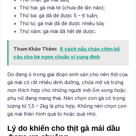
Thứ hai: gà mái tơ (chưa đẻ lần nào);
Thứ ba: gà đã đẻ được 5 – 6 tuần;
Thứ tư: gà mái đã đẻ được nhiều lứa;
Thứ năm: gà mái đã hết đẻ được.
Tham Khảo Thêm:
6 cách nấu cháo chim bồ
câu cho bé ngon chuẩn vị cung đình
Do đang ỏ trong giai đoạn sinh sản cho nên thịt của
gà mái có rất nhiều dinh dưỡng, chứa mỡ và trứng
non thích hợp cho những người mới ốm xong hoặc
phụ nữ đang mang thai. Nên chọn con gà có trọng
lượng từ 1,5 – 2kg là phù hợp. Không nên chọn con
gà mái thân hình quá to hoặc quá nhỏ.
Lý do khiến cho thịt gà mái dầu