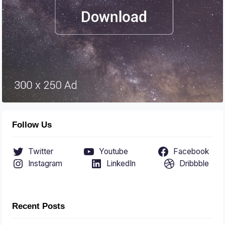
Follow Us
Twitter
Youtube
Facebook
Instagram
LinkedIn
Dribbble
Recent Posts