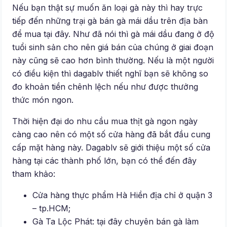
Nếu bạn thật sự muốn ăn loại gà này thì hay trực
tiếp đến những trại gà bán gà mái dầu trên địa bàn
để mua tại đây. Như đã nói thì gà mái dầu đang ở độ
tuổi sinh sản cho nên giá bán của chúng ở giai đoạn
này cũng sẽ cao hơn bình thường. Nếu là một người
có điều kiện thì dagablv thiết nghĩ bạn sẽ không so
đo khoản tiền chênh lệch nếu như được thưởng
thức món ngon.
Thời hiện đại do nhu cầu mua thịt gà ngon ngày
càng cao nên có một số cửa hàng đã bắt đầu cung
cấp mặt hàng này. Dagablv sẽ giới thiệu một số cửa
hàng tại các thành phố lớn, bạn có thể đến đây
tham khảo:
Cửa hàng thực phẩm Hà Hiền địa chỉ ở quận 3
– tp.HCM;
Gà Ta Lộc Phát: tại đây chuyên bán gà làm