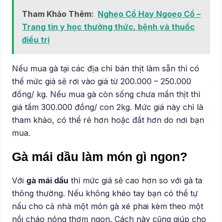
Tham Khảo Thêm:
Nghẹo Cổ Hay Ngoẹo Cổ –
Trang tin y học thường thức, bệnh và thuốc
điều trị
Nếu mua gà tại các địa chỉ bán thịt làm sẵn thì có
thể mức giá sẽ rơi vào giá từ 200.000 – 250.000
đồng/ kg. Nếu mua gà còn sống chưa mần thịt thì
giá tầm 300.000 đồng/ con 2kg. Mức giá này chỉ là
tham khảo, có thể rẻ hơn hoặc đắt hơn do nơi bạn
mua.
Gà mái dầu làm món gì ngon?
Với
gà mái dầu
thì mức giá sẽ cao hơn so với gà ta
thông thường. Nếu không khéo tay bạn có thể tự
nấu cho cả nhà một món gà xé phai kèm theo một
nồi cháo nóng thơm ngon. Cách này cũng giúp cho