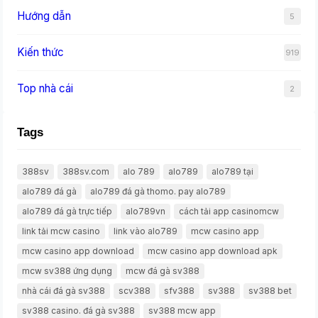
Hướng dẫn
5
Kiến thức
919
Top nhà cái
2
Tags
388sv
388sv.com
alo 789
alo789
alo789 tại
alo789 đá gà
alo789 đá gà thomo. pay alo789
alo789 đá gà trực tiếp
alo789vn
cách tải app casinomcw
link tải mcw casino
link vào alo789
mcw casino app
mcw casino app download
mcw casino app download apk
mcw sv388 ứng dụng
mcw đá gà sv388
nhà cái đá gà sv388
scv388
sfv388
sv388
sv388 bet
sv388 casino. đá gà sv388
sv388 mcw app