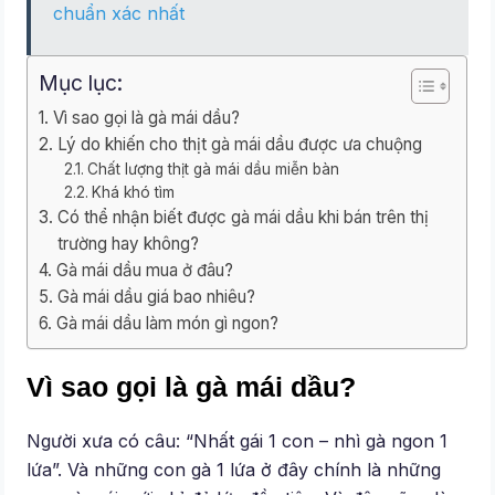
chuẩn xác nhất
Mục lục:
Vì sao gọi là gà mái dầu?
Lý do khiến cho thịt gà mái dầu được ưa chuộng
Chất lượng thịt gà mái dầu miễn bàn
Khá khó tìm
Có thể nhận biết được gà mái dầu khi bán trên thị
trường hay không?
Gà mái dầu mua ở đâu?
Gà mái dầu giá bao nhiêu?
Gà mái dầu làm món gì ngon?
Vì sao gọi là gà mái dầu?
Người xưa có câu: “Nhất gái 1 con – nhì gà ngon 1
lứa”. Và những con gà 1 lứa ở đây chính là những