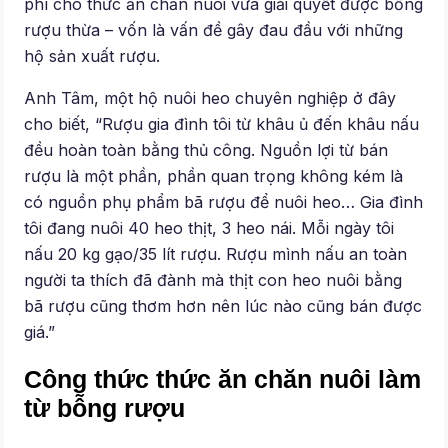
phí cho thức ăn chăn nuôi vừa giải quyết được bỗng
rượu thừa – vốn là vấn đề gây đau đầu với những
hộ sản xuất rượu.
Anh Tâm, một hộ nuôi heo chuyên nghiệp ở đây
cho biết, “Rượu gia đình tôi từ khâu ủ đến khâu nấu
đều hoàn toàn bằng thủ công. Nguồn lợi từ bán
rượu là một phần, phần quan trọng không kém là
có nguồn phụ phẩm bã rượu để nuôi heo… Gia đình
tôi đang nuôi 40 heo thịt, 3 heo nái. Mỗi ngày tôi
nấu 20 kg gạo/35 lít rượu. Rượu mình nấu an toàn
người ta thích đã đành mà thịt con heo nuôi bằng
bã rượu cũng thơm hơn nên lúc nào cũng bán được
giá.”
Công thức thức ăn chăn nuôi làm
từ bỗng rượu