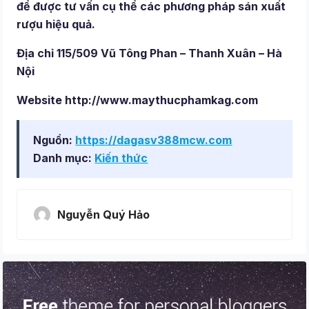
để được tư vấn cụ thể các phương pháp sán xuất
rượu hiệu quả.
Địa chỉ 115/509 Vũ Tông Phan – Thanh Xuân – Hà
Nội
Website http://www.maythucphamkag.com
Nguồn:
https://dagasv388mcw.com
Danh mục:
Kiến thức
Nguyễn Quý Hảo