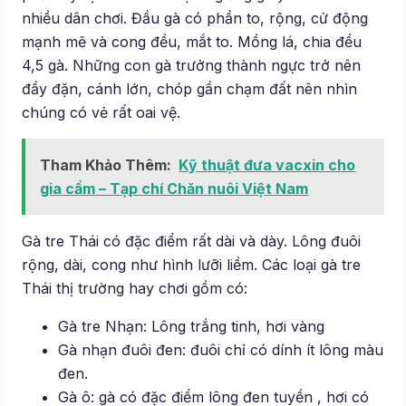
nhiều dân chơi. Đầu gà có phần to, rộng, cử động
mạnh mẽ và cong đều, mắt to. Mồng lá, chia đều
4,5 gà. Những con gà trưởng thành ngực trở nên
đầy đặn, cánh lớn, chóp gần chạm đất nên nhìn
chúng có vẻ rất oai vệ.
Tham Khảo Thêm:
Kỹ thuật đưa vacxin cho
gia cầm – Tạp chí Chăn nuôi Việt Nam
Gà tre Thái có đặc điểm rất dài và dày. Lông đuôi
rộng, dài, cong như hình lưỡi liềm. Các loại gà tre
Thái thị trường hay chơi gồm có:
Gà tre Nhạn: Lông trắng tinh, hơi vàng
Gà nhạn đuôi đen: đuôi chỉ có dính ít lông màu
đen.
Gà ô: gà có đặc điểm lông đen tuyền , hơi có