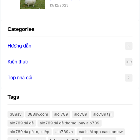
13/12/2023
Categories
Hướng dẫn
5
Kiến thức
919
Top nhà cái
2
Tags
388sv
388sv.com
alo 789
alo789
alo789 tại
alo789 đá gà
alo789 đá gà thomo. pay alo789
alo789 đá gà trực tiếp
alo789vn
cách tải app casinomcw