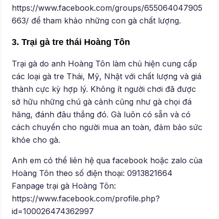
https://www.facebook.com/groups/655064047905
663/ để tham khảo những con gà chất lượng.
3. Trại gà tre thái Hoàng Tôn
Trại gà do anh Hoàng Tôn làm chủ hiện cung cấp
các loại gà tre Thái, Mỹ, Nhật với chất lượng và giá
thành cực kỳ hợp lý. Không ít người chơi đã được
sở hữu những chú gà cảnh cũng như gà chọi đá
hăng, đánh đâu thắng đó. Gà luôn có sẵn và có
cách chuyển cho người mua an toàn, đảm bảo sức
khỏe cho gà.
Anh em có thể liên hệ qua facebook hoặc zalo của
Hoàng Tôn theo số điện thoại: 0913821664
Fanpage trại gà Hoàng Tôn:
https://www.facebook.com/profile.php?
id=100026474362997