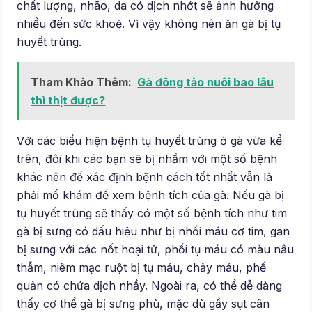
chất lượng, nhão, da có dịch nhớt sẽ ảnh hưởng
nhiều đến sức khoẻ. Vì vậy không nên ăn gà bị tụ
huyết trùng.
Tham Khảo Thêm:
Gà đông tảo nuôi bao lâu
thì thịt được?
Với các biểu hiện bệnh tụ huyết trùng ở gà vừa kể
trên, đôi khi các bạn sẽ bị nhầm với một số bệnh
khác nên để xác định bệnh cách tốt nhất vẫn là
phải mổ khám để xem bệnh tích của gà. Nếu gà bị
tụ huyết trùng sẽ thấy có một số bệnh tích như tim
gà bị sưng có dấu hiệu như bị nhồi máu cơ tim, gan
bị sưng với các nốt hoại tử, phổi tụ máu có màu nâu
thẫm, niêm mạc ruột bị tụ máu, chảy máu, phế
quản có chứa dịch nhầy. Ngoài ra, có thể dễ dàng
thấy cơ thể gà bị sưng phù, mặc dù gầy sụt cân