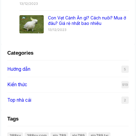
13/12/2023
Con Vẹt Cảnh Ăn gì? Cách nuôi? Mua ở
đâu? Giá rẻ nhất bao nhiêu
13/12/2023
Categories
Hướng dẫn
5
Kiến thức
919
Top nhà cái
2
Tags
388sv
388sv.com
alo 789
alo789
alo789 tại