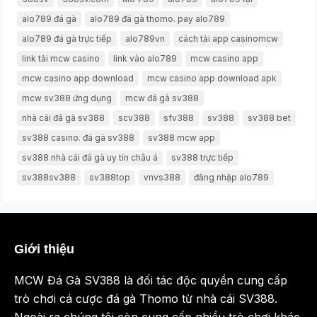
alo789 đá gà
alo789 đá gà thomo. pay alo789
alo789 đá gà trực tiếp
alo789vn
cách tải app casinomcw
link tải mcw casino
link vào alo789
mcw casino app
mcw casino app download
mcw casino app download apk
mcw sv388 ứng dụng
mcw đá gà sv388
nhà cái đá gà sv388
scv388
sfv388
sv388
sv388 bet
sv388 casino. đá gà sv388
sv388 mcw app
sv388 nhà cái đá gà uy tín châu á
sv388 trực tiếp
sv388sv388
sv388top
vnvs388
đăng nhập alo789
Giới thiệu
MCW Đá Gà SV388 là đối tác độc quyền cung cấp
trò chơi cá cược đá gà Thomo từ nhà cái SV388.