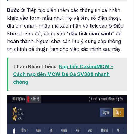
Bước 3:
Tiếp tục điền thêm các thông tin cá nhân
khác vào form mẫu như: Họ và tên, số điện thoại,
địa chỉ email, nhập mã xác nhận và tick vào ô Điều
khoản. Sau đó, chọn vào “
dấu tick màu xanh
” để
hoàn thành. Người chơi cần lưu ý cung cấp thông
tin chính để thuận tiện cho việc xác minh sau này.
Tham Khảo Thêm:
Nạp tiền CasinoMCW –
Cách nạp tiền MCW Đá Gà SV388 nhanh
chóng