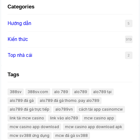
Categories
Hướng dẫn
5
Kiến thức
919
Top nhà cái
2
Tags
388sv
388sv.com
alo 789
alo789
alo789 tại
alo789 đá gà
alo789 đá gà thomo. pay alo789
alo789 đá gà trực tiếp
alo789vn
cách tải app casinomcw
link tải mcw casino
link vào alo789
mcw casino app
mcw casino app download
mcw casino app download apk
mcw sv388 ứng dụng
mcw đá gà sv388