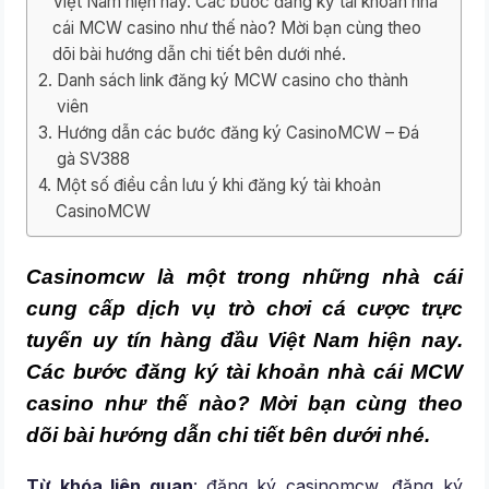
Việt Nam hiện nay. Các bước đăng ký tài khoản nhà
cái MCW casino như thế nào? Mời bạn cùng theo
dõi bài hướng dẫn chi tiết bên dưới nhé.
Danh sách link đăng ký MCW casino cho thành
viên
Hướng dẫn các bước đăng ký CasinoMCW – Đá
gà SV388
Một số điều cần lưu ý khi đăng ký tài khoản
CasinoMCW
Casinomcw là một trong những nhà cái
cung cấp dịch vụ trò chơi cá cược trực
tuyến uy tín hàng đầu Việt Nam hiện nay.
Các bước đăng ký tài khoản nhà cái MCW
casino như thế nào? Mời bạn cùng theo
dõi bài hướng dẫn chi tiết bên dưới nhé.
Từ khóa liên quan
: đăng ký casinomcw, đăng ký