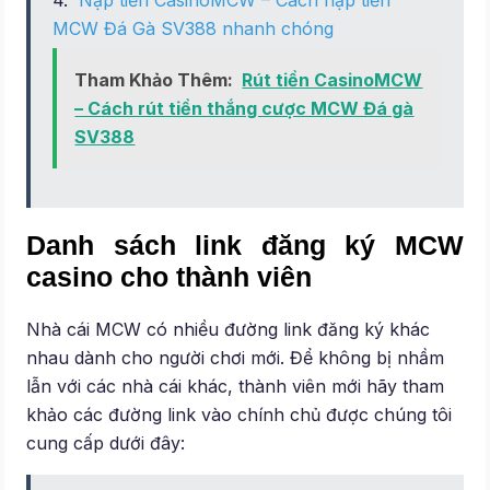
MCW Đá Gà SV388 nhanh chóng
Tham Khảo Thêm:
Rút tiền CasinoMCW
– Cách rút tiền thắng cược MCW Đá gà
SV388
Danh sách link đăng ký MCW
casino cho thành viên
Nhà cái MCW có nhiều đường link đăng ký khác
nhau dành cho người chơi mới. Để không bị nhầm
lẫn với các nhà cái khác, thành viên mới hãy tham
khảo các đường link vào chính chủ được chúng tôi
cung cấp dưới đây: