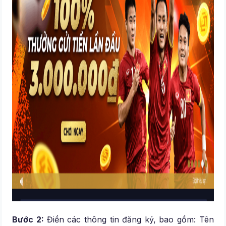
Bước 2:
Điền các thông tin đăng ký, bao gồm: Tên